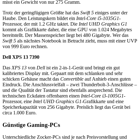
misst ein Gewicht von nur 275 Gramm.
Trotz der geringfügigen Größte hat das
Swift 5
einiges unter der
Haube. Den Leistungskern bildet ein
Intel-Core i5‑1035G1-
Prozessor, der mit 1.2 GHz taktet. Die
Intel UHD Graphics G1
kommt als Grafikkarte daher, die eine GPU von 1.024 Megabytes
bereitstellt. Der Massenspeicher liegt bei 480 Gigabyte. Wer das
Swift 5
als nächstes Notebook in Betracht zieht, muss mit einer UVP
von 999 Euro rechnen.
Dell XPS 13 7390
Das
XPS 13
von
Dell
ist ein 2-in-1-Gerät und bringt ein gut
kalibriertes Display mit. Gepaart mit dem schlanken und sehr
schicken Gehäuse macht das
Convertible
auf Anhieb einen guten
Eindruck. Die Anschlussvielfalt – zwei Thunderbolt-3-Anschlüsse –
und die Qualität der Tastatur sind ebenfalls ansprechend. Die
technischen Eckdaten offenbaren einen
Intel-Core i3-1005G1-
Prozessor, eine
Intel UHD Graphics G1-
Grafikkarte und eine
Speicherkapazität von 256 Gigabyte. Preislich liegt das Gerät bei
circa 1.000 Euro.
Günstige Gaming-PCs
Unterschiedliche Zocker-PCs sind je nach Preisvorstellung und