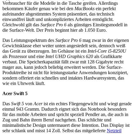
Verbraucher für die Modelle in die Tasche greifen. Allerdings
bekommen Käufer genau wie bei den
MacBooks
ein perfekt
aufeinander abgestimmtes System präsentiert, das technisch
einwandfrei läuft und unkompliziertes Arbeiten ermöglicht.
Gleichwohl gilt das
Surface Pro 6
als günstiges Einstiegsmodell in
die Surface-Welt. Der Preis beginnt hier ab 1.050 Euro.
Das Leistungsspektrum des
Surface Pro 6
mag zwar in der eigenen
Gewichtsklasse eher weiter unten angesiedelt sein, dennoch weiß
das Gerät zu überzeugen. Im Gehäuse ist ein
Intel-Core i5-8250U
als Prozessor und eine
Intel UHD Graphics 620
als Grafikkarte
verbaut. Die Speicherkapazität fällt zwar mit 128 Gigabyte recht
mager aus, kann jedoch beliebig erweitert werden. Die Surface-
Produktreihe ist nicht für leistungsstarke Anwendungen konzipiert,
sondern offeriert ein schnelles und intaktes Hardwaresystem, das
wie ein Uhrwerk läuft.
Acer Swift 5
Das
Swift 5
von
Acer
ist ein echtes Fliegengewicht und wiegt gerade
einmal 943 Gramm. Dadurch eignet sich das Notebook besonders
für das mobile Arbeiten und spricht speziell Pendler an, die auch in
Zug und Bahn ihrem Beruf nachgehen. Das schlichte und
minimalistische Design untermauert diese Intention. Das Display ist
sehr schlank und misst 14 Zoll. Selbst das mitgelieferte
Netzteil