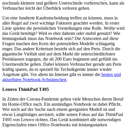
nochmals kleinere und größere Unterschiede vorherrschen, kann als
Verbraucher leicht der Überblick verloren gehen.
Um eine fundierte Kaufentscheidung treffen zu können, muss in
aller Regel auf zwei wichtige Faktoren geachtet werden. In erster
Linie spielen die persönlichen Vorstellungen eine Rolle. Wofür wird
das Gerät benötigt? Wird es eher daheim oder mobil genutzt? Wie
leistungsstark muss das Notebook sein? Die Antworten auf diese
Fragen machen den Kreis der potenziellen Modelle schlagartig
enger. Das andere Kriterium bezieht sich auf den Preis. Durch die
gigantische Vielfalt sind auf dem Markt die unterschiedlichsten
Preisklassen zugegen, die ab 200 Euro beginnen und gefühlt ins
Unermessliche gehen. Dabei können Verbraucher gerade am Preis
kräftig sparen, da es speziell für Technikgeräte immer wieder
Angebote gibt. Vor allem im Internet gibt es immer die
besten und
aktuellsten Notebook-Schnäppchen
.
Lenovo ThinkPad T495
In Zeiten der Corona-Pandemie gehen viele Menschen ihrem Beruf
im Home-Office nach. Ein anständiges Notebook ist dabei Pflicht.
Wer noch auf der Suche nach einem geeigneten Modell ist und
etwas Langfristiges anvisiert, sollte seinen Fokus auf das
ThinkPad
T495
von
Lenovo
richten. Das Gerät kombiniert alle notwendigen
Eigenschafen eines Office-Notebooks mit leistungsstarken