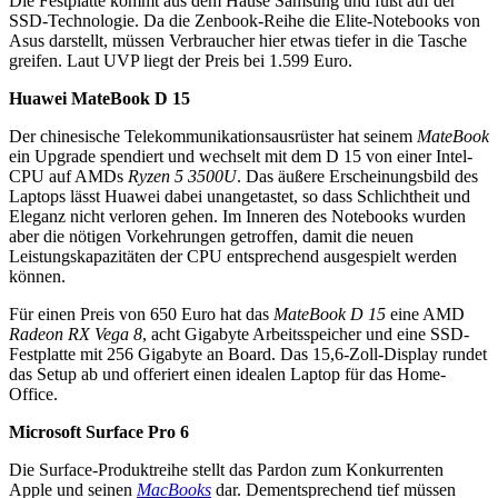
Die Festplatte kommt aus dem Hause Samsung und fußt auf der
SSD-Technologie. Da die Zenbook-Reihe die Elite-Notebooks von
Asus darstellt, müssen Verbraucher hier etwas tiefer in die Tasche
greifen. Laut UVP liegt der Preis bei 1.599 Euro.
Huawei MateBook D 15
Der chinesische Telekommunikationsausrüster hat seinem
MateBook
ein Upgrade spendiert und wechselt mit dem D 15 von einer Intel-
CPU auf AMDs
Ryzen 5 3500U
. Das äußere Erscheinungsbild des
Laptops lässt Huawei dabei unangetastet, so dass Schlichtheit und
Eleganz nicht verloren gehen. Im Inneren des Notebooks wurden
aber die nötigen Vorkehrungen getroffen, damit die neuen
Leistungskapazitäten der CPU entsprechend ausgespielt werden
können.
Für einen Preis von 650 Euro hat das
MateBook D 15
eine AMD
Radeon RX Vega 8
, acht Gigabyte Arbeitsspeicher und eine SSD-
Festplatte mit 256 Gigabyte an Board. Das 15,6-Zoll-Display rundet
das Setup ab und offeriert einen idealen Laptop für das Home-
Office.
Microsoft Surface Pro 6
Die Surface-Produktreihe stellt das Pardon zum Konkurrenten
Apple und seinen
MacBooks
dar. Dementsprechend tief müssen