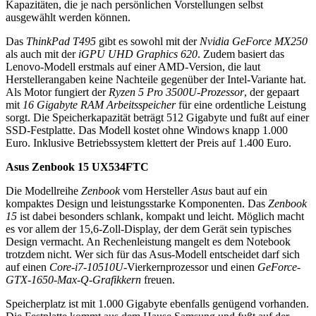
Kapazitäten, die je nach persönlichen Vorstellungen selbst
ausgewählt werden können.
Das
ThinkPad T495
gibt es sowohl mit der
Nvidia GeForce MX250
als auch mit der
iGPU UHD Graphics 620
. Zudem basiert das
Lenovo-Modell erstmals auf einer AMD-Version, die laut
Herstellerangaben keine Nachteile gegenüber der Intel-Variante hat.
Als Motor fungiert der
Ryzen 5 Pro 3500U-Prozessor
, der gepaart
mit
16 Gigabyte RAM Arbeitsspeicher
für eine ordentliche Leistung
sorgt. Die Speicherkapazität beträgt 512 Gigabyte und fußt auf einer
SSD-Festplatte. Das Modell kostet ohne Windows knapp 1.000
Euro. Inklusive Betriebssystem klettert der Preis auf 1.400 Euro.
Asus Zenbook 15 UX534FTC
Die Modellreihe
Zenbook
vom Hersteller
Asus
baut auf ein
kompaktes Design und leistungsstarke Komponenten. Das
Zenbook
15
ist dabei besonders schlank, kompakt und leicht. Möglich macht
es vor allem der 15,6-Zoll-Display, der dem Gerät sein typisches
Design vermacht. An Rechenleistung mangelt es dem Notebook
trotzdem nicht. Wer sich für das Asus-Modell entscheidet darf sich
auf einen
Core-i7-10510U-
Vierkernprozessor und einen
GeForce-
GTX-1650-Max-Q-Grafikkern
freuen.
Speicherplatz ist mit 1.000 Gigabyte ebenfalls genügend vorhanden.