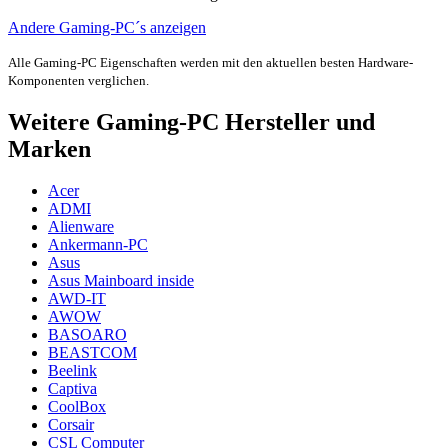
Andere Gaming-PC´s anzeigen
Alle Gaming-PC Eigenschaften werden mit den aktuellen besten Hardware-
Komponenten verglichen.
Weitere Gaming-PC Hersteller und
Marken
Acer
ADMI
Alienware
Ankermann-PC
Asus
Asus Mainboard inside
AWD-IT
AWOW
BASOARO
BEASTCOM
Beelink
Captiva
CoolBox
Corsair
CSL Computer