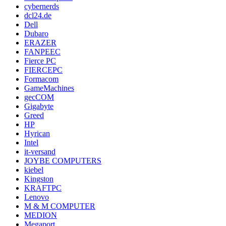
cybernerds
dcl24.de
Dell
Dubaro
ERAZER
FANPEEC
Fierce PC
FIERCEPC
Formacom
GameMachines
gecCOM
Gigabyte
Greed
HP
Hyrican
Intel
it-versand
JOYBE COMPUTERS
kiebel
Kingston
KRAFTPC
Lenovo
M & M COMPUTER
MEDION
Megaport