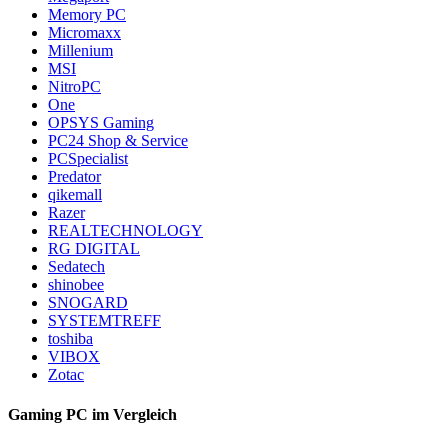
Memory PC
Micromaxx
Millenium
MSI
NitroPC
One
OPSYS Gaming
PC24 Shop & Service
PCSpecialist
Predator
qikemall
Razer
REALTECHNOLOGY
RG DIGITAL
Sedatech
shinobee
SNOGARD
SYSTEMTREFF
toshiba
VIBOX
Zotac
Gaming PC im Vergleich