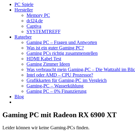
PC Spiele
Hersteller
Memory PC
dcl24.de
Captiva
SYSTEMTREFF
Ratgeber
Gaming PC – Fragen und Antworten
Was ist ein guter Gaming PC?
Gaming PCs richtig zusammenstellen
HDMI Kabel Test
Gaming Zimmer Ideen
Was verbraucht mein Gaming-PC – Die Wattzahl im Bli
Intel oder AMD – CPU Prozessor?
Grafikkarten für Gaming-PC im Vergleich
Gaming-PC – Wasserkühlung
Gaming PC – 0% Finanzierung
Blog
Gaming PC mit Radeon RX 6900 XT
Leider können wir keine Gaming-PCs finden.