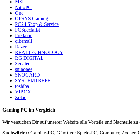
MSI
NitroPC
One
OPSYS Gaming
PC24 Shop & Service
PCSpecialist
Predator
qikemall
Razer
REALTECHNOLOGY
RG DIGITAL
Sedatech
shinobee
SNOGARD
SYSTEMTREFF
toshiba
VIBOX
Zotac
Gaming PC im Vergleich
Wir versuchen Dir auf unserer Website alle Vorteile und Nachteile z
Suchwörter:
Gaming-PC, Günstiger Spiele-PC, Computer, Zocker, O