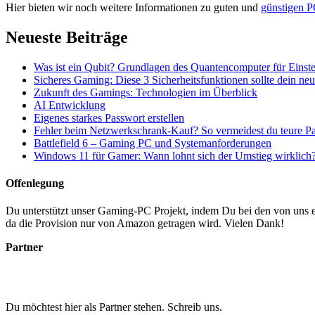
Hier bieten wir noch weitere Informationen zu guten und
günstigen P
Neueste Beiträge
Was ist ein Qubit? Grundlagen des Quantencomputer für Einste
Sicheres Gaming: Diese 3 Sicherheitsfunktionen sollte dein n
Zukunft des Gamings: Technologien im Überblick
AI Entwicklung
Eigenes starkes Passwort erstellen
Fehler beim Netzwerkschrank-Kauf? So vermeidest du teure P
Battlefield 6 – Gaming PC und Systemanforderungen
Windows 11 für Gamer: Wann lohnt sich der Umstieg wirklich
Offenlegung
Du unterstützt unser Gaming-PC Projekt, indem Du bei den von uns em
da die Provision nur von Amazon getragen wird. Vielen Dank!
Partner
Du möchtest hier als Partner stehen. Schreib uns.