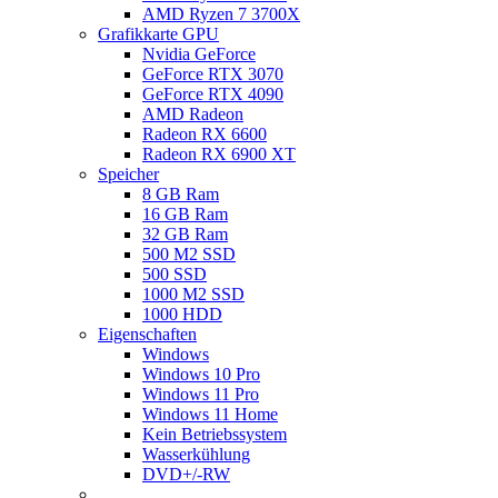
AMD Ryzen 7 3700X
Grafikkarte GPU
Nvidia GeForce
GeForce RTX 3070
GeForce RTX 4090
AMD Radeon
Radeon RX 6600
Radeon RX 6900 XT
Speicher
8 GB Ram
16 GB Ram
32 GB Ram
500 M2 SSD
500 SSD
1000 M2 SSD
1000 HDD
Eigenschaften
Windows
Windows 10 Pro
Windows 11 Pro
Windows 11 Home
Kein Betriebssystem
Wasserkühlung
DVD+/-RW