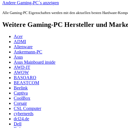
Andere Gaming-PC´s anzeigen
Alle Gaming-PC Eigenschaften werden mit den aktuellen besten Hardware-Komp
Weitere Gaming-PC Hersteller und Mark
Acer
ADMI
Alienware
Ankermann-PC
Asus
Asus Mainboard inside
AWD-IT
AWOW
BASOARO
BEASTCOM
Beelink
Captiva
CoolBox
Corsair
CSL Computer
cybernerds
dcl24.de
Dell