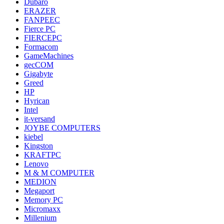
Dubaro
ERAZER
FANPEEC
Fierce PC
FIERCEPC
Formacom
GameMachines
gecCOM
Gigabyte
Greed
HP
Hyrican
Intel
it-versand
JOYBE COMPUTERS
kiebel
Kingston
KRAFTPC
Lenovo
M & M COMPUTER
MEDION
Megaport
Memory PC
Micromaxx
Millenium