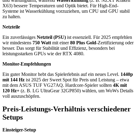
und wartungsarm, während
Wasserkühlung
(z. B. NZXT Kraken
X63) bessere Temperaturen und Optik bietet. Für High-End-
Systeme ist Wasserkühlung vorzuziehen, um CPU und GPU stabil
zu halten.
Netzteile
Ein zuverlässiges
Netzteil (PSU)
ist essenziell. Für 2025 empfehlen
wir mindestens
750 Watt
mit einer
80 Plus Gold
-Zertifizierung oder
besser. Das sorgt für Stabilität und Effizienz, besonders bei
leistungsstarken GPUs wie der RTX 4080.
Monitor-Empfehlungen
Ein guter Monitor hebt das Spielerlebnis auf ein neues Level.
1440p
mit 144 Hz
ist 2025 der Sweet Spot für Preis und Leistung – etwa
mit dem ASUS TUF VG27AQ. Hardcore-Spieler sollten
4K mit
120 Hz+
(z. B. LG UltraGear 32GP850) wählen, um WoWs Details
voll auszuschöpfen.
Preis-Leistungs-Verhältnis verschiedener
Setups
Einsteiger-Setup