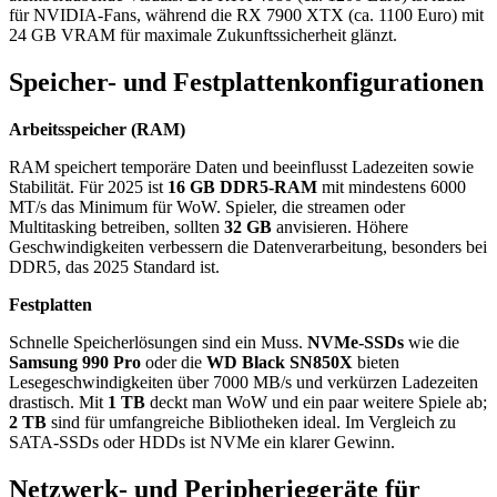
für NVIDIA-Fans, während die RX 7900 XTX (ca. 1100 Euro) mit
24 GB VRAM für maximale Zukunftssicherheit glänzt.
Speicher- und Festplattenkonfigurationen
Arbeitsspeicher (RAM)
RAM speichert temporäre Daten und beeinflusst Ladezeiten sowie
Stabilität. Für 2025 ist
16 GB DDR5-RAM
mit mindestens 6000
MT/s das Minimum für WoW. Spieler, die streamen oder
Multitasking betreiben, sollten
32 GB
anvisieren. Höhere
Geschwindigkeiten verbessern die Datenverarbeitung, besonders bei
DDR5, das 2025 Standard ist.
Festplatten
Schnelle Speicherlösungen sind ein Muss.
NVMe-SSDs
wie die
Samsung 990 Pro
oder die
WD Black SN850X
bieten
Lesegeschwindigkeiten über 7000 MB/s und verkürzen Ladezeiten
drastisch. Mit
1 TB
deckt man WoW und ein paar weitere Spiele ab;
2 TB
sind für umfangreiche Bibliotheken ideal. Im Vergleich zu
SATA-SSDs oder HDDs ist NVMe ein klarer Gewinn.
Netzwerk- und Peripheriegeräte für