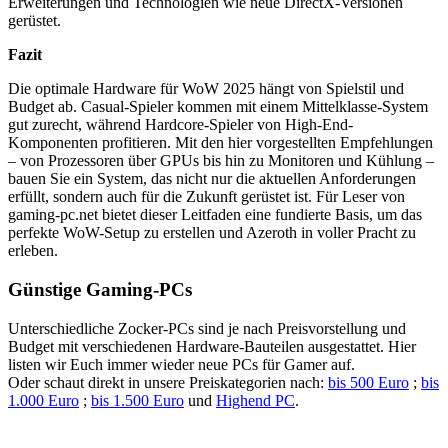
Erweiterungen und Technologien wie neue DirectX-Versionen
gerüstet.
Fazit
Die optimale Hardware für WoW 2025 hängt von Spielstil und
Budget ab. Casual-Spieler kommen mit einem Mittelklasse-System
gut zurecht, während Hardcore-Spieler von High-End-
Komponenten profitieren. Mit den hier vorgestellten Empfehlungen
– von Prozessoren über GPUs bis hin zu Monitoren und Kühlung –
bauen Sie ein System, das nicht nur die aktuellen Anforderungen
erfüllt, sondern auch für die Zukunft gerüstet ist. Für Leser von
gaming-pc.net bietet dieser Leitfaden eine fundierte Basis, um das
perfekte WoW-Setup zu erstellen und Azeroth in voller Pracht zu
erleben.
Günstige Gaming-PCs
Unterschiedliche Zocker-PCs sind je nach Preisvorstellung und
Budget mit verschiedenen Hardware-Bauteilen ausgestattet. Hier
listen wir Euch immer wieder neue PCs für Gamer auf.
Oder schaut direkt in unsere Preiskategorien nach:
bis 500 Euro
;
bis
1.000 Euro
;
bis 1.500 Euro
und
Highend PC
.