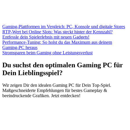
Gaming-Plattformen im Vergleich: PC, Konsole und digitale Stores
RTP-Wert bei Online Slots: Was steckt hinter der Kennzahl?
Entfessle dein Spielerlebnis mit neuen Gadgets!
Performance-Tuning: So holst du das Maximum aus deinem
Gaming-PC heraus
Stromsparen beim Gaming ohne Leistungsverlust
Du suchst den optimalen Gaming PC für
Dein Lieblingsspiel?
Wir zeigen Dir den idealen Gaming PC für Dein Top-Spiel.
Maßgeschneiderte Empfehlungen für bestes Gameplay &
beeindruckende Grafiken. Jetzt entdecken!