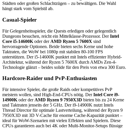
Städten oder großen Schlachtzügen – zu bewältigen. Die Wahl
hängt stark vom Spielstil ab.
Casual-Spieler
Für Gelegenheitsspieler, die Quests erledigen oder gelegentlich
Dungeons besuchen, reicht ein Mittelklasse-Prozessor. Der
Intel
Core i5-14600K
oder der
AMD Ryzen 5 7600X
sind
hervorragende Optionen. Beide bieten sechs Kerne und hohe
Taktraten, die WoW bei 1080p mit stabilen 80-100 FPS
unterstützen. Der i5-14600K punktet mit Intels effizienter Hybrid-
Architektur, während der Ryzen 5 7600X durch AMDs Zen-4-
Technologie glänzt – beides solide für den Preis von etwa 300 Euro.
Hardcore-Raider und PvP-Enthusiasten
Für intensive Spieler, die große Raids oder kompetitives PvP
meistern wollen, sind High-End-CPUs nötig. Der
Intel Core i9-
14900K
oder der
AMD Ryzen 9 7950X3D
bieten bis zu 24 Kerne
und Taktraten jenseits der 5 GHz. Der i9-14900K nutzt Intels
Thread Director für optimale Lastverteilung, während der Ryzen 9
7950X3D mit 3D V-Cache für enorme Cache-Kapazität punktet –
ideal für WoW-Szenarien mit vielen Effekten und Spielern. Diese
CPUs garantieren auch bei 4K oder Multi-Monitor-Setups flüssige