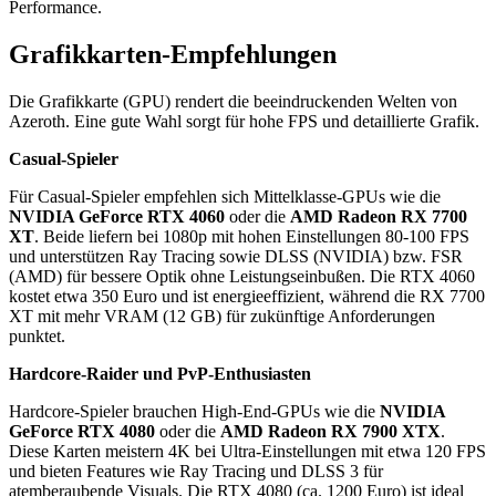
Performance.
Grafikkarten-Empfehlungen
Die Grafikkarte (GPU) rendert die beeindruckenden Welten von
Azeroth. Eine gute Wahl sorgt für hohe FPS und detaillierte Grafik.
Casual-Spieler
Für Casual-Spieler empfehlen sich Mittelklasse-GPUs wie die
NVIDIA GeForce RTX 4060
oder die
AMD Radeon RX 7700
XT
. Beide liefern bei 1080p mit hohen Einstellungen 80-100 FPS
und unterstützen Ray Tracing sowie DLSS (NVIDIA) bzw. FSR
(AMD) für bessere Optik ohne Leistungseinbußen. Die RTX 4060
kostet etwa 350 Euro und ist energieeffizient, während die RX 7700
XT mit mehr VRAM (12 GB) für zukünftige Anforderungen
punktet.
Hardcore-Raider und PvP-Enthusiasten
Hardcore-Spieler brauchen High-End-GPUs wie die
NVIDIA
GeForce RTX 4080
oder die
AMD Radeon RX 7900 XTX
.
Diese Karten meistern 4K bei Ultra-Einstellungen mit etwa 120 FPS
und bieten Features wie Ray Tracing und DLSS 3 für
atemberaubende Visuals. Die RTX 4080 (ca. 1200 Euro) ist ideal