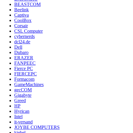
BEASTCOM
Beelink
Captiva
CoolBox
Corsair
CSL Computer
cybernerds
dcl24.de
Dell
Dubaro
ERAZER
FANPEEC
Fierce PC
FIERCEPC
Formacom
GameMachines
gecCOM
Gigabyte
Greed
HP
Hyrican
Intel
it-versand
JOYBE COMPUTERS
kiebel