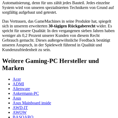
Automatisierung, denn für uns zählt jedes Bauteil. Jedes einzelne
System wird von unseren spezialisierten Technikern von Grund auf
sorgfältig aufgebaut und getestet.
Das Vertrauen, das GameMachines in seine Produkte hat, spiegelt
sich in unserem erweiterten
30-tägigen Rückgaberecht
wider. Es
spricht für unsere Qualität: In den vergangenen sieben Jahren haben
weniger als 0,2 Prozent unserer Kunden von diesem Recht
Gebrauch gemacht. Dieses außergewöhnliche Feedback bestätigt
unseren Anspruch, in der Spielewelt führend in Qualität und
Kundenzufriedenheit zu sein.
Weitere Gaming-PC Hersteller und
Marken
Acer
ADMI
Alienware
Ankermann-PC
Asus
Asus Mainboard inside
AWD-IT
AWOW
BASOARO