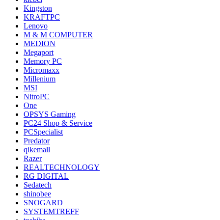
Kingston
KRAFTPC
Lenovo
M & M COMPUTER
MEDION
Megaport
Memory PC
Micromaxx
Millenium
MSI
NitroPC
One
OPSYS Gaming
PC24 Shop & Service
PCSpecialist
Predator
qikemall
Razer
REALTECHNOLOGY
RG DIGITAL
Sedatech
shinobee
SNOGARD
SYSTEMTREFF