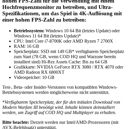
hohen FPS-Zahl für die Verwendung mit einem
Hochfrequenzmonitor zu betreiben, und Ultra-
Spezifikationen, um das Spiel in 4K-Auflösung mit
einer hohen FPS-Zahl zu betreiben:
Betriebssystem:
Windows 10 64 Bit (letztes Update) oder
Windows 11 64 Bit (letztes Update)*
CPU: Intel Core i7-8700K oder AMD Ryzen 7 2700X
RAM: 16 GB
Speicherplatz: SSD mit 149 GB* verfügbarem Speicherplatz
zum Start (78 GB, wenn COD HQ und Warzone bereits
installiert sind) Hi-Rez Assets Cache: Bis zu 64 GB
Grafikkarte: NVIDIA GeForce RTX 3080 / RTX 4070 oder
AMD Radeon RX 6800XT
Videospeicher: 10 GB
Test-, Beta- oder Insider-Versionen von kompatiblen Windows-
Betriebssystemen werden möglicherweise nicht unterstützt.
*
Verfügbarem Speicherplatz, der für den initialen Download von
Modern Warfare III benötigt wird. Inhalte können deinstalliert
werden, um Zugriff auf COD HQ und Multiplayer zu erhalten.
Bitte beachte:
Derzeit werden nur Intel/AMD-Prozessoren (mit
AVX-Befehlssatz) unterstützt.