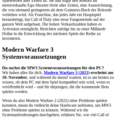
Spieleserien aller Zeiten ist. Sie hält sogar den Rekord als
meistverkaufte Ego-Shooter-Serie aller Zeiten, eine Auszeichnung,
die von niemand geringerem als dem Guinness-Buch der Rekorde
verliehen wird. Als Franchise, das jedes Jahr ein Hauptspiel
herausbringt, hat Call of Duty eine treue Fangemeinde auf der
ganzen Welt aufgebaut. Die hohen Verkaufszahlen haben es
Activision ermöglicht, Berichten zufolge bis zu einer Milliarde
Dollar in die Entwicklung des nächsten Spiels der Reihe zu
investieren.
Modern Warfare 3
Systemvoraussetzungen
Du suchst die MW3 Systemvoraussetzungen für den PC?
Wir haben alles für dich.
Modern Warfare 3 (2023)
erscheint am
10. November
, und während du darauf wartest, ist es am besten zu
wissen, ob dein PC mit dem Spiel kompatibel sein wird, wenn es
veröffentlicht wird – und für diejenigen, die die kommende Beta
spielen werden.
Wenn du also Modern Warfare 2 (2022) ohne Probleme spielen
konntest, musst du vielleicht deine Hardware aufrüsten, um MW3
ohne Probleme spielen zu können. Während wir die
Systemanforderungen durchgehen, erfahren Sie, wie viel Call of