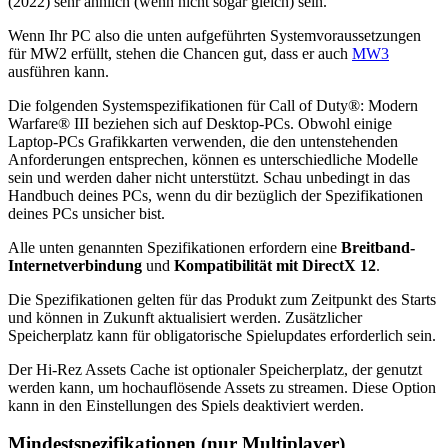
(2022) sehr ähnlich (wenn nicht sogar gleich) sein.
Wenn Ihr PC also die unten aufgeführten Systemvoraussetzungen
für MW2 erfüllt, stehen die Chancen gut, dass er auch
MW3
ausführen kann.
Die folgenden Systemspezifikationen für Call of Duty®: Modern
Warfare® III beziehen sich auf Desktop-PCs. Obwohl einige
Laptop-PCs Grafikkarten verwenden, die den untenstehenden
Anforderungen entsprechen, können es unterschiedliche Modelle
sein und werden daher nicht unterstützt. Schau unbedingt in das
Handbuch deines PCs, wenn du dir bezüglich der Spezifikationen
deines PCs unsicher bist.
Alle unten genannten Spezifikationen erfordern eine
Breitband-
Internetverbindung
und
Kompatibilität mit DirectX 12
.
Die Spezifikationen gelten für das Produkt zum Zeitpunkt des Starts
und können in Zukunft aktualisiert werden. Zusätzlicher
Speicherplatz kann für obligatorische Spielupdates erforderlich sein.
Der Hi-Rez Assets Cache ist optionaler Speicherplatz, der genutzt
werden kann, um hochauflösende Assets zu streamen. Diese Option
kann in den Einstellungen des Spiels deaktiviert werden.
Mindestspezifikationen (nur Multiplayer)