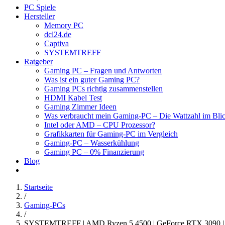
PC Spiele
Hersteller
Memory PC
dcl24.de
Captiva
SYSTEMTREFF
Ratgeber
Gaming PC – Fragen und Antworten
Was ist ein guter Gaming PC?
Gaming PCs richtig zusammenstellen
HDMI Kabel Test
Gaming Zimmer Ideen
Was verbraucht mein Gaming-PC – Die Wattzahl im Bli
Intel oder AMD – CPU Prozessor?
Grafikkarten für Gaming-PC im Vergleich
Gaming-PC – Wasserkühlung
Gaming PC – 0% Finanzierung
Blog
Startseite
/
Gaming-PCs
/
SYSTEMTREFF | AMD Ryzen 5 4500 | GeForce RTX 3090 |