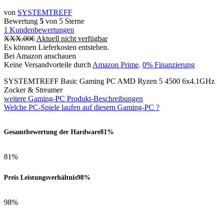
von
SYSTEMTREFF
Bewertung
5
von 5 Sterne
1
Kundenbewertungen
XXX.00
€
Aktuell nicht verfügbar
Es können Lieferkosten entstehen.
Bei Amazon anschauen
Keine Versandvorteile durch
Amazon Prime
.
0% Finanzierung
SYSTEMTREFF Basic Gaming PC AMD Ryzen 5 4500 6x4.1GHz |
Zocker & Streamer
weitere Gaming-PC Produkt-Beschreibungen
Welche PC-Spiele laufen auf diesem Gaming-PC ?
Gesamtbewertung der Hardware
81%
81%
Preis Leistungsverhältnis
98%
98%