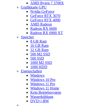
AMD Ryzen 7 3700X
Grafikkarte GPU
Nvidia GeForce
GeForce RTX 3070
GeForce RTX 4090
AMD Radeon
Radeon RX 6600
Radeon RX 6900 XT
Speicher
8 GB Ram
16 GB Ram
32 GB Ram
500 M2 SSD
500 SSD
1000 M2 SSD
1000 HDD
Eigenschaften
Windows
Windows 10 Pro
Windows 11 Pro
Windows 11 Home
Kein Betriebssystem
Wasserkühlung
DVD+/-RW