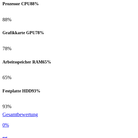
Prozessor CPU
88%
88%
Grafikkarte GPU
78%
78%
Arbeitsspeicher RAM
65%
65%
Festplatte HDD
93%
93%
Gesamtbewertung
0
%
gut