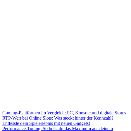
Gaming-Plattformen im Vergleich: PC, Konsole und digitale Stores
RTP-Wert bei Online Slots: Was steckt hinter der Kennzahl?
Entfessle dein Spielerlebnis mit neuen Gadgets!
Performance-Tuning: So holst du das Maximum aus deinem