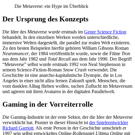
Die Metaverse: ein Hype im Überblick
Der Ursprung des Konzepts
Die Idee des Metaverse wurde erstmals im
Genre Science Fiction
behandelt. In den einzelnen Werken werden unterschiedliche,
immersive Welten dargestellt, die parallel zur realen Welt existieren.
Zu den besten Beispielen hierfür gehören William Gibsons Roman
Neuromancer
, der 1984 veröffentlicht wurde, sowie die Filme
Tron
aus dem Jahr 1982 und
Total Recall
aus dem Jahr 1990. Der Begriff
“Metaverse” selbst wurde erstmals 1992 von Neal Stephenson in
seinem Science-Fiction-Roman
Snow Crash
verwendet. Die
Geschichte ist eine anarcho-kapitalistische Dystopie, die in Los
Angeles in einer nicht allzu fernen Zukunft spielt. Menschen, die
vom dunklen Alltag fliehen wollen, suchen Zuflucht im Metaversum
und agieren mit ihren Avataren in der digitalen Parallelwelt.
Gaming in der Vorreiterrolle
Die Gaming-Industrie ist der erste Sektor, der die Idee der Metaverse
verwirklicht hat. Pionier in dieser Hinsicht ist
der Spieleentwickler
Richard Garriott
. Als erste Person in der Geschichte umschrieb er
1997 sein selbst entwickeltes Online-Rollenspiel
Ultima Online
mit