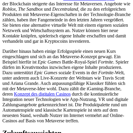
der Blockchain steigerte das Interesse für Metaversen. Angebote wie
Roblox
,
The Sandbox
und
Decentraland,
die zu den erfolgreichen
Produkten mit Metaverse-Eigenschaften in der Technologie-Branche
zählen, haben ihre Fangemeinde in den letzten Jahren vergrößert.
Sie bieten eine alternative virtuelle Welt mit einem eigenen sozialen
Netzwerk und Wirtschaftssystem an. Nutzer können hier neue
Kontakte knüpfen, spielerisch eigene Inhalte erschaffen und damit
verhandeln und gar in Kryptocoins investieren.
Darüber hinaus haben einige Erfolgsspiele einen neuen Kurs
eingeschlagen und sich an das Metaverse-Konzept gewagt. Ein
Beispiel hierfür ist
Epic Games
Battle-Royal-Spiel
Fortnite
. Spieler
dürfen im Kreativmodus inzwischen eigene Inhalte produzieren.
Dazu unterstützt
Epic Games
soziale Events in der
Fortnite
-Welt,
unter anderem auch Live-Konzerte der Weltstars wie Travis Scott
und Ariana Grande. Auch anpassungsfähige Klassiker fühlen sich
mit der Metaverse-Idee wohl. Dazu zählt die iGaming-Branche,
deren
Konzept des digitalen Casinos
durch die kontinuierliche
Integration neuer Technologien wie App-Nutzung, VR und digitale
Zahlungsangebote gekennzeichnet ist. Die Produktpalette rund um
Automatenspiele und klassische Kartenspiele ist stets auf dem
neuesten Stand, weshalb Nutzer im Internet vermehrt auf Online-
Casinos auf Basis von Metaverse treffen.