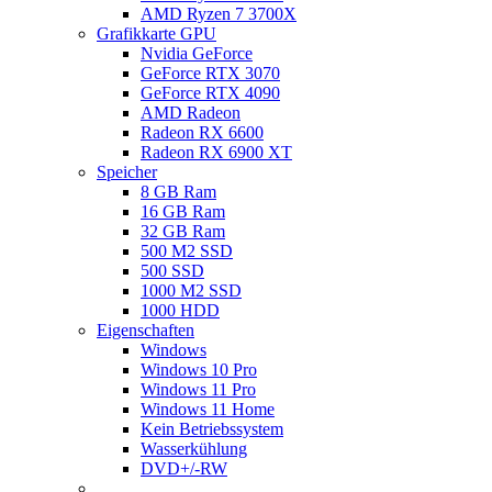
AMD Ryzen 7 3700X
Grafikkarte GPU
Nvidia GeForce
GeForce RTX 3070
GeForce RTX 4090
AMD Radeon
Radeon RX 6600
Radeon RX 6900 XT
Speicher
8 GB Ram
16 GB Ram
32 GB Ram
500 M2 SSD
500 SSD
1000 M2 SSD
1000 HDD
Eigenschaften
Windows
Windows 10 Pro
Windows 11 Pro
Windows 11 Home
Kein Betriebssystem
Wasserkühlung
DVD+/-RW