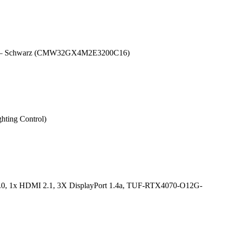
er – Schwarz (CMW32GX4M2E3200C16)
ting Control)
, 1x HDMI 2.1, 3X DisplayPort 1.4a, TUF-RTX4070-O12G-