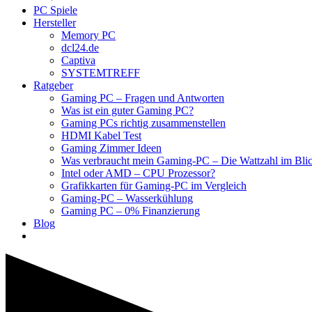
PC Spiele
Hersteller
Memory PC
dcl24.de
Captiva
SYSTEMTREFF
Ratgeber
Gaming PC – Fragen und Antworten
Was ist ein guter Gaming PC?
Gaming PCs richtig zusammenstellen
HDMI Kabel Test
Gaming Zimmer Ideen
Was verbraucht mein Gaming-PC – Die Wattzahl im Bli
Intel oder AMD – CPU Prozessor?
Grafikkarten für Gaming-PC im Vergleich
Gaming-PC – Wasserkühlung
Gaming PC – 0% Finanzierung
Blog