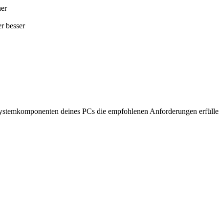
her
r besser
ie Systemkomponenten deines PCs die empfohlenen Anforderungen erfüllen