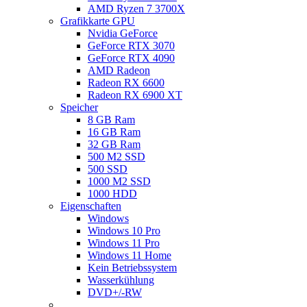
AMD Ryzen 7 3700X
Grafikkarte GPU
Nvidia GeForce
GeForce RTX 3070
GeForce RTX 4090
AMD Radeon
Radeon RX 6600
Radeon RX 6900 XT
Speicher
8 GB Ram
16 GB Ram
32 GB Ram
500 M2 SSD
500 SSD
1000 M2 SSD
1000 HDD
Eigenschaften
Windows
Windows 10 Pro
Windows 11 Pro
Windows 11 Home
Kein Betriebssystem
Wasserkühlung
DVD+/-RW