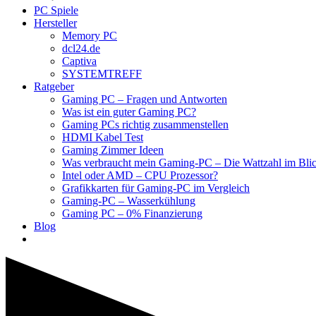
PC Spiele
Hersteller
Memory PC
dcl24.de
Captiva
SYSTEMTREFF
Ratgeber
Gaming PC – Fragen und Antworten
Was ist ein guter Gaming PC?
Gaming PCs richtig zusammenstellen
HDMI Kabel Test
Gaming Zimmer Ideen
Was verbraucht mein Gaming-PC – Die Wattzahl im Bli
Intel oder AMD – CPU Prozessor?
Grafikkarten für Gaming-PC im Vergleich
Gaming-PC – Wasserkühlung
Gaming PC – 0% Finanzierung
Blog