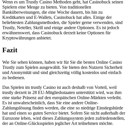
Wenn es um Trustly Casino Methoden geht, hat Casinobuck seinen
Spielern eine Menge zu bieten. Von traditionellen
Banküberweisungen, die eine Woche dauern, bis hin zu
Kreditkarten und E-Wallets, Casinobuck hat alles. Einige der
beliebtesten Zahlungsmethoden, die Spieler gerne verwenden, sind
Trustly, Neteller, Skrill und einige andere Optionen. Es ist jedoch
erwähnenswert, dass Casinobuck derzeit keine Optionen für
Kryptowährungen anbietet.
Fazit
Wie Sie sehen können, haben wir für Sie die besten Online Casino
Trustly zum Spielen ausgewählt. Sie bieten den Nutzern Sicherheit
und Anonymität und sind gleichzeitig völlig kostenlos und einfach
zu bedienen.
Das Spielen im trustly Casino ist auch deshalb von Vorteil, weil
trustly derzeit in 28 EU-Mitgliedsstaaten unterstützt wird, was ihm
eine starke Präsenz auf den europäischen Online-Märkten verleiht.
Es ist unwahrscheinlich, dass Sie eine andere Online-
Zahlungslösung finden werden, die eine so niedrige Einstiegshürde
hat und einen so guten Service bietet. Sofern Sie nicht außerhalb der
Eurozone leben, wird dieses Zahlungssystem jeden zufriedenstellen,
der an Online-Glücksspielen jeglicher Art teilnehmen möchte.