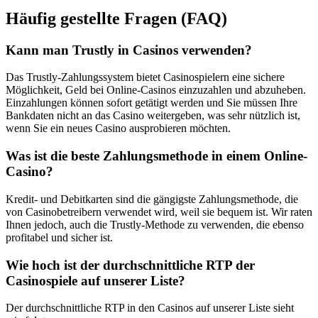
Häufig gestellte Fragen (FAQ)
Kann man Trustly in Casinos verwenden?
Das Trustly-Zahlungssystem bietet Casinospielern eine sichere
Möglichkeit, Geld bei Online-Casinos einzuzahlen und abzuheben.
Einzahlungen können sofort getätigt werden und Sie müssen Ihre
Bankdaten nicht an das Casino weitergeben, was sehr nützlich ist,
wenn Sie ein neues Casino ausprobieren möchten.
Was ist die beste Zahlungsmethode in einem Online-
Casino?
Kredit- und Debitkarten sind die gängigste Zahlungsmethode, die
von Casinobetreibern verwendet wird, weil sie bequem ist. Wir raten
Ihnen jedoch, auch die Trustly-Methode zu verwenden, die ebenso
profitabel und sicher ist.
Wie hoch ist der durchschnittliche RTP der
Casinospiele auf unserer Liste?
Der durchschnittliche RTP in den Casinos auf unserer Liste sieht