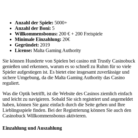
Anzahl der Spiele:
5000+
Anzahl der Boni:
5
Willkommensbonus:
200 € + 200 Freispiele
Minimale Einzahlung:
20€
Gegründet:
2019
License:
Malta Gaming Authority
Sie können Hunderte von Spielen bei casino mit Trustly Casinobuck
genießen und erkennen, warum es so schnell zu Ruhm für so viele
Spieler aufgestiegen ist. Es bietet eine insgesamt zuverlässige und
sichere Umgebung, da die Malta Gaming Authority das Casino
reguliert.
Was die Optik betrifft, ist die Website des Casinos ziemlich einfach
und leicht zu navigieren. Sobald Sie sich registriert und angemeldet
haben, können Sie ganz einfach durch die Seite gehen und Ihre
Lieblingsspiele finden. Bei der Registrierung können Sie auch den
Casinobuck Willkommensbonus aktivieren.
Einzahlung und Auszahlung