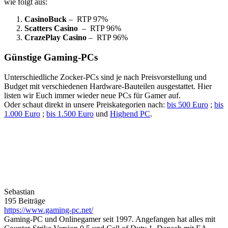
wie folgt aus:
CasinoBuck
– RTP 97%
Scatters Casino
– RTP 96%
CrazePlay Casino
– RTP 96%
Günstige Gaming-PCs
Unterschiedliche Zocker-PCs sind je nach Preisvorstellung und
Budget mit verschiedenen Hardware-Bauteilen ausgestattet. Hier
listen wir Euch immer wieder neue PCs für Gamer auf.
Oder schaut direkt in unsere Preiskategorien nach:
bis 500 Euro
;
bis
1.000 Euro
;
bis 1.500 Euro
und
Highend PC
.
Sebastian
195 Beiträge
https://www.gaming-pc.net/
Gaming-PC und Onlinegamer seit 1997. Angefangen hat alles mit