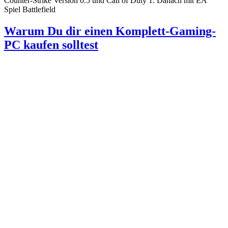
Counter-Strike Version 0.5 und Call of Duty 1. Danach mit EA
Spiel Battlefield
Warum Du dir einen Komplett-Gaming-
PC kaufen solltest