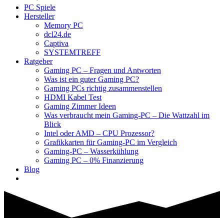
PC Spiele
Hersteller
Memory PC
dcl24.de
Captiva
SYSTEMTREFF
Ratgeber
Gaming PC – Fragen und Antworten
Was ist ein guter Gaming PC?
Gaming PCs richtig zusammenstellen
HDMI Kabel Test
Gaming Zimmer Ideen
Was verbraucht mein Gaming-PC – Die Wattzahl im
Blick
Intel oder AMD – CPU Prozessor?
Grafikkarten für Gaming-PC im Vergleich
Gaming-PC – Wasserkühlung
Gaming PC – 0% Finanzierung
Blog