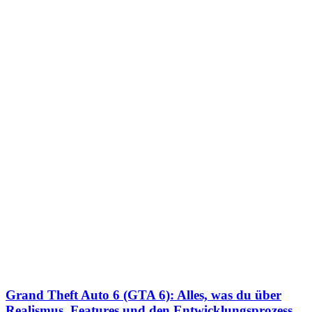
Grand Theft Auto 6 (GTA 6): Alles, was du über
Realismus, Features und den Entwicklungsprozess