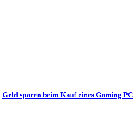
Geld sparen beim Kauf eines Gaming PC