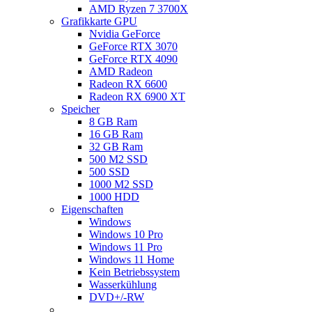
AMD Ryzen 7 3700X
Grafikkarte GPU
Nvidia GeForce
GeForce RTX 3070
GeForce RTX 4090
AMD Radeon
Radeon RX 6600
Radeon RX 6900 XT
Speicher
8 GB Ram
16 GB Ram
32 GB Ram
500 M2 SSD
500 SSD
1000 M2 SSD
1000 HDD
Eigenschaften
Windows
Windows 10 Pro
Windows 11 Pro
Windows 11 Home
Kein Betriebssystem
Wasserkühlung
DVD+/-RW