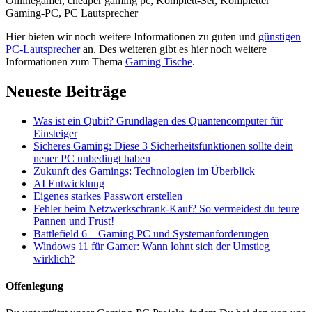
Onlinegamer, cheaper gaming pc, Komplett-Set, Kompletter
Gaming-PC, PC Lautsprecher
Hier bieten wir noch weitere Informationen zu guten und
günstigen
PC-Lautsprecher
an. Des weiteren gibt es hier noch weitere
Informationen zum Thema
Gaming Tische
.
Neueste Beiträge
Was ist ein Qubit? Grundlagen des Quantencomputer für
Einsteiger
Sicheres Gaming: Diese 3 Sicherheitsfunktionen sollte dein
neuer PC unbedingt haben
Zukunft des Gamings: Technologien im Überblick
AI Entwicklung
Eigenes starkes Passwort erstellen
Fehler beim Netzwerkschrank-Kauf? So vermeidest du teure
Pannen und Frust!
Battlefield 6 – Gaming PC und Systemanforderungen
Windows 11 für Gamer: Wann lohnt sich der Umstieg
wirklich?
Offenlegung