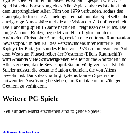
Ego-Perspektive für ein intensiveres Erlebnis gespielt wird. Das
Spiel ist keine Fortsetzung eines Alien-Spiels, aber es ist direkt mit
dem ursprünglichen Alien-Film von 1979 verbunden, sodass das
Gameplay historische Anspielungen enthält und das Spiel selbst die
einzigartige Atmosphäre und die alte Vision der Zukunft vermittelt.
Die Handlung spielt 15 Jahre nach den Ereignissen des Films. Die
junge Amanda Ripley, begleitet von Nina Taylor und dem
Androiden Christopher Samuels, erreicht eine entfernte Raumstation
Sewastopol, um den Fall des Verschwindens ihrer Mutter Ellen
Ripley (der Protagonistin des Films von 1979) zu untersuchen. Auf
dem Weg zum Flugschreiber der Nostromo (Ellens Raumschiff)
wird Amanda viele Schwierigkeiten wie feindliche Androiden und
Aliens erleben, da die Sewastopol-Station völlig verlassen ist. Die
Spieler müssen die gesamte Station erkunden, die von Aliens
bewohnt ist. Dank des Crafting-Systems können Spieler die
notwendige Ausrüstung herstellen, um Kontakte mit unzähligen
Gegnern zu verhindern.
Weitere PC-Spiele
Neu auf dem Markt erschienen sind folgende Spiele:
Alien: Isolation