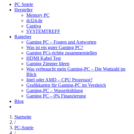
PC Spiele
Hersteller
Memory PC
dcl24.de
Captiva
SYSTEMTREFF
Ratgeber
Gaming PC – Fragen und Antworten
Was ist ein guter Gaming PC?
Gaming PCs richtig zusammenstellen
HDMI Kabel Test
Gaming Zimmer Ideen
Was verbraucht mein Gaming-PC – Die Wattzahl im
Blick
Intel oder AMD – CPU Prozessor?
Grafikkarten für Gaming-PC im Vergleich
Gaming-PC – Wasserkühlung
Gaming PC – 0% Finanzierung
Blog
Startseite
/
PC-Spiele
/