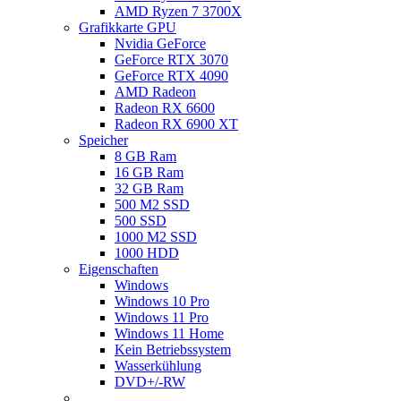
AMD Ryzen 7 3700X
Grafikkarte GPU
Nvidia GeForce
GeForce RTX 3070
GeForce RTX 4090
AMD Radeon
Radeon RX 6600
Radeon RX 6900 XT
Speicher
8 GB Ram
16 GB Ram
32 GB Ram
500 M2 SSD
500 SSD
1000 M2 SSD
1000 HDD
Eigenschaften
Windows
Windows 10 Pro
Windows 11 Pro
Windows 11 Home
Kein Betriebssystem
Wasserkühlung
DVD+/-RW