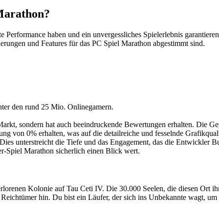
Marathon?
ute Performance haben und ein unvergessliches Spielerlebnis garantie
erungen und Features für das PC Spiel Marathon abgestimmt sind.
nter den rund 25 Mio. Onlinegamern.
m Markt, sondern hat auch beeindruckende Bewertungen erhalten. Die 
von 0% erhalten, was auf die detailreiche und fesselnde Grafikqualitä
ies unterstreicht die Tiefe und das Engagement, das die Entwickler Bu
er-Spiel Marathon sicherlich einen Blick wert.
verlorenen Kolonie auf Tau Ceti IV. Die 30.000 Seelen, die diesen Ort 
e Reichtümer hin. Du bist ein Läufer, der sich ins Unbekannte wagt, 