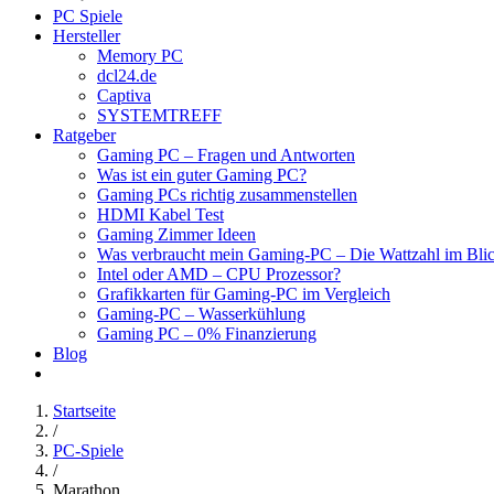
PC Spiele
Hersteller
Memory PC
dcl24.de
Captiva
SYSTEMTREFF
Ratgeber
Gaming PC – Fragen und Antworten
Was ist ein guter Gaming PC?
Gaming PCs richtig zusammenstellen
HDMI Kabel Test
Gaming Zimmer Ideen
Was verbraucht mein Gaming-PC – Die Wattzahl im Bli
Intel oder AMD – CPU Prozessor?
Grafikkarten für Gaming-PC im Vergleich
Gaming-PC – Wasserkühlung
Gaming PC – 0% Finanzierung
Blog
Startseite
/
PC-Spiele
/
Marathon