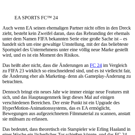
EA SPORTS FC™ 24
Auch wenn EA seinen ehemaligen Partner nicht offen in den Dreck
zieht, besteht kein Zweifel daran, dass das Rebranding der ehemals
unter dem Namen FIFA bekannten Serie eine große Sache ist – es
handelt sich um eine gewaltige Umstellung, mit der das beliebteste
Sportspiel des Unternehmens unter eine völlig neue Marke gestellt
wird, und es ist ein Moment des Risikos.
Das heißt aber nicht, dass die Änderungen an
FC 24
im Vergleich
zu FIFA 23 wirklich so einschneidend sind, und es ist vielleicht fair,
die Änderung eher als Marketing- denn als Gameplay-Änderung zu
betrachten.
Dennoch bringt ein neues Jahr wie immer einige neue Features mit
sich, und das Hauptaugenmerk liegt dieses Mal auf einigen
verschiedenen Bereichen. Der erste Punkt ist ein Upgrade des
HyperMotion-Animationssystems, das es EA ermöglicht,
Bewegungen aus aufgezeichnetem Filmmaterial zu scannen, anstatt
sie mühsam zu erfassen.
Das bedeutet, dass theoretisch ein Starspieler wie Erling Haaland in
einer Woche ein lächerliches Tor schießen könnte, und das FC 24-