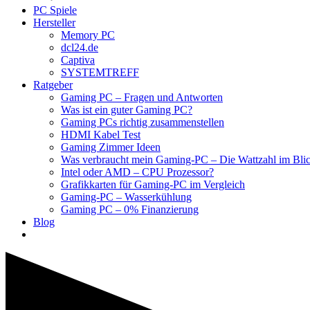
PC Spiele
Hersteller
Memory PC
dcl24.de
Captiva
SYSTEMTREFF
Ratgeber
Gaming PC – Fragen und Antworten
Was ist ein guter Gaming PC?
Gaming PCs richtig zusammenstellen
HDMI Kabel Test
Gaming Zimmer Ideen
Was verbraucht mein Gaming-PC – Die Wattzahl im Bli
Intel oder AMD – CPU Prozessor?
Grafikkarten für Gaming-PC im Vergleich
Gaming-PC – Wasserkühlung
Gaming PC – 0% Finanzierung
Blog