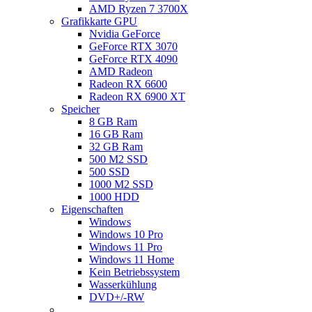
AMD Ryzen 7 3700X
Grafikkarte GPU
Nvidia GeForce
GeForce RTX 3070
GeForce RTX 4090
AMD Radeon
Radeon RX 6600
Radeon RX 6900 XT
Speicher
8 GB Ram
16 GB Ram
32 GB Ram
500 M2 SSD
500 SSD
1000 M2 SSD
1000 HDD
Eigenschaften
Windows
Windows 10 Pro
Windows 11 Pro
Windows 11 Home
Kein Betriebssystem
Wasserkühlung
DVD+/-RW