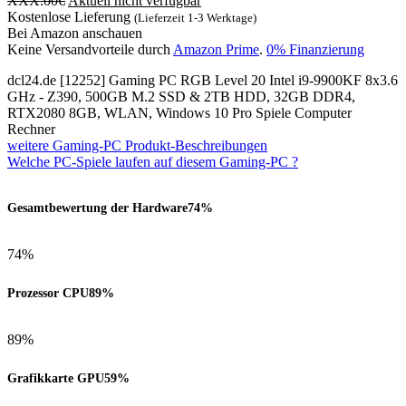
XXX.00
€
Aktuell nicht verfügbar
Kostenlose Lieferung
(Lieferzeit 1-3 Werktage)
Bei Amazon anschauen
Keine Versandvorteile durch
Amazon Prime
.
0% Finanzierung
dcl24.de [12252] Gaming PC RGB Level 20 Intel i9-9900KF 8x3.6
GHz - Z390, 500GB M.2 SSD & 2TB HDD, 32GB DDR4,
RTX2080 8GB, WLAN, Windows 10 Pro Spiele Computer
Rechner
weitere Gaming-PC Produkt-Beschreibungen
Welche PC-Spiele laufen auf diesem Gaming-PC ?
Gesamtbewertung der Hardware
74%
74%
Prozessor CPU
89%
89%
Grafikkarte GPU
59%