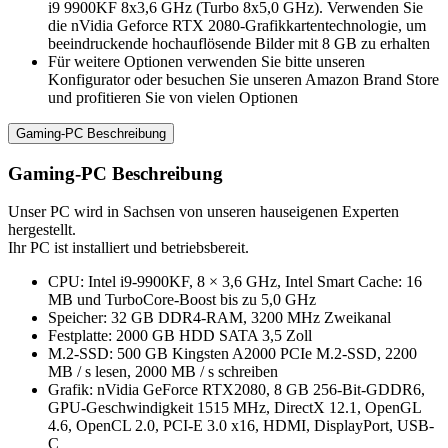
i9 9900KF 8x3,6 GHz (Turbo 8x5,0 GHz). Verwenden Sie
die nVidia Geforce RTX 2080-Grafikkartentechnologie, um
beeindruckende hochauflösende Bilder mit 8 GB zu erhalten
Für weitere Optionen verwenden Sie bitte unseren
Konfigurator oder besuchen Sie unseren Amazon Brand Store
und profitieren Sie von vielen Optionen
Gaming-PC Beschreibung
Gaming-PC Beschreibung
Unser PC wird in Sachsen von unseren hauseigenen Experten
hergestellt.
Ihr PC ist installiert und betriebsbereit.
CPU: Intel i9-9900KF, 8 × 3,6 GHz, Intel Smart Cache: 16
MB und TurboCore-Boost bis zu 5,0 GHz
Speicher: 32 GB DDR4-RAM, 3200 MHz Zweikanal
Festplatte: 2000 GB HDD SATA 3,5 Zoll
M.2-SSD: 500 GB Kingsten A2000 PCIe M.2-SSD, 2200
MB / s lesen, 2000 MB / s schreiben
Grafik: nVidia GeForce RTX2080, 8 GB 256-Bit-GDDR6,
GPU-Geschwindigkeit 1515 MHz, DirectX 12.1, OpenGL
4.6, OpenCL 2.0, PCI-E 3.0 x16, HDMI, DisplayPort, USB-
C