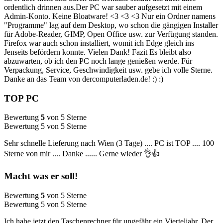
ordentlich drinnen aus.Der PC war sauber aufgesetzt mit einem
Admin-Konto. Keine Bloatware! <3 <3 <3 Nur ein Ordner namens
"Programme" lag auf dem Desktop, wo schon die gängigen Installer
für Adobe-Reader, GIMP, Open Office usw. zur Verfügung standen.
Firefox war auch schon installiert, womit ich Edge gleich ins
Jenseits befördern konnte. Vielen Dank! Fazit Es bleibt also
abzuwarten, ob ich den PC noch lange genießen werde. Für
Verpackung, Service, Geschwindigkeit usw. gebe ich volle Sterne.
Danke an das Team von dercomputerladen.de! :) :)
TOP PC
Bewertung
5
von 5 Sterne
Bewertung 5 von 5 Sterne
Sehr schnelle Lieferung nach Wien (3 Tage) .... PC ist TOP .... 100
Sterne von mir .... Danke ...... Gerne wieder 👌👍
Macht was er soll!
Bewertung
5
von 5 Sterne
Bewertung 5 von 5 Sterne
Ich habe jetzt den Taschenrechner für ungefähr ein Vierteljahr. Der