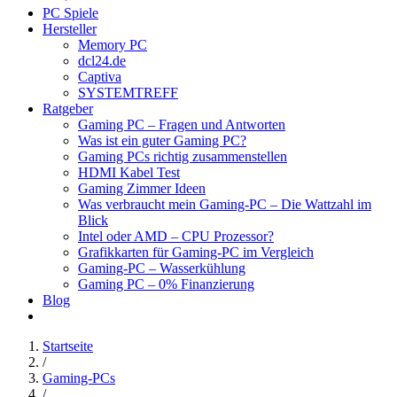
PC Spiele
Hersteller
Memory PC
dcl24.de
Captiva
SYSTEMTREFF
Ratgeber
Gaming PC – Fragen und Antworten
Was ist ein guter Gaming PC?
Gaming PCs richtig zusammenstellen
HDMI Kabel Test
Gaming Zimmer Ideen
Was verbraucht mein Gaming-PC – Die Wattzahl im
Blick
Intel oder AMD – CPU Prozessor?
Grafikkarten für Gaming-PC im Vergleich
Gaming-PC – Wasserkühlung
Gaming PC – 0% Finanzierung
Blog
Startseite
/
Gaming-PCs
/