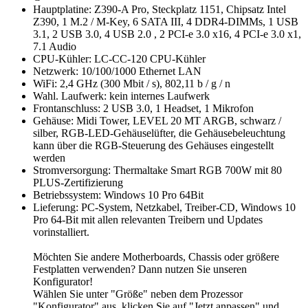
Hauptplatine: Z390-A Pro, Steckplatz 1151, Chipsatz Intel
Z390, 1 M.2 / M-Key, 6 SATA III, 4 DDR4-DIMMs, 1 USB
3.1, 2 USB 3.0, 4 USB 2.0 , 2 PCI-e 3.0 x16, 4 PCI-e 3.0 x1,
7.1 Audio
CPU-Kühler: LC-CC-120 CPU-Kühler
Netzwerk: 10/100/1000 Ethernet LAN
WiFi: 2,4 GHz (300 Mbit / s), 802,11 b / g / n
Wahl. Laufwerk: kein internes Laufwerk
Frontanschluss: 2 USB 3.0, 1 Headset, 1 Mikrofon
Gehäuse: Midi Tower, LEVEL 20 MT ARGB, schwarz /
silber, RGB-LED-Gehäuselüfter, die Gehäusebeleuchtung
kann über die RGB-Steuerung des Gehäuses eingestellt
werden
Stromversorgung: Thermaltake Smart RGB 700W mit 80
PLUS-Zertifizierung
Betriebssystem: Windows 10 Pro 64Bit
Lieferung: PC-System, Netzkabel, Treiber-CD, Windows 10
Pro 64-Bit mit allen relevanten Treibern und Updates
vorinstalliert.
Möchten Sie andere Motherboards, Chassis oder größere
Festplatten verwenden? Dann nutzen Sie unseren
Konfigurator!
Wählen Sie unter "Größe" neben dem Prozessor
"Konfigurator" aus, klicken Sie auf "Jetzt anpassen" und