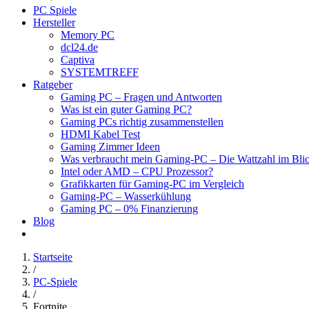
PC Spiele
Hersteller
Memory PC
dcl24.de
Captiva
SYSTEMTREFF
Ratgeber
Gaming PC – Fragen und Antworten
Was ist ein guter Gaming PC?
Gaming PCs richtig zusammenstellen
HDMI Kabel Test
Gaming Zimmer Ideen
Was verbraucht mein Gaming-PC – Die Wattzahl im Bli
Intel oder AMD – CPU Prozessor?
Grafikkarten für Gaming-PC im Vergleich
Gaming-PC – Wasserkühlung
Gaming PC – 0% Finanzierung
Blog
Startseite
/
PC-Spiele
/
Fortnite