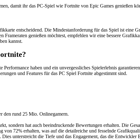
en, damit ihr das PC-Spiel wie Fortnite von Epic Games genießen kö
Grafikkarte entscheidend. Die Mindestanforderung für das Spiel ist ein
bilen Frameraten genießen möchtest, empfehlen wir eine bessere Grafi
eben kannst.
ortnite?
ute Performance haben und ein unvergessliches Spielerlebnis garantier
rungen und Features für das PC Spiel Fortnite abgestimmt sind.
ter den rund 25 Mio. Onlinegamern.
 Markt, sondern hat auch beeindruckende Bewertungen erhalten. Die G
on 72% erhalten, was auf die detailreiche und fesselnde Grafikqualitä
Dies unterstreicht die Tiefe und das Engagement, das die Entwickler 