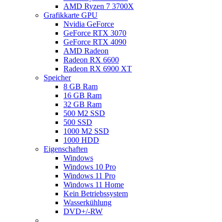
AMD Ryzen 7 3700X
Grafikkarte GPU
Nvidia GeForce
GeForce RTX 3070
GeForce RTX 4090
AMD Radeon
Radeon RX 6600
Radeon RX 6900 XT
Speicher
8 GB Ram
16 GB Ram
32 GB Ram
500 M2 SSD
500 SSD
1000 M2 SSD
1000 HDD
Eigenschaften
Windows
Windows 10 Pro
Windows 11 Pro
Windows 11 Home
Kein Betriebssystem
Wasserkühlung
DVD+/-RW