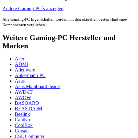
Andere Gaming-PC´s anzeigen
Alle Gaming-PC Eigenschaften werden mit den aktuellen besten Hardware-
Komponenten verglichen.
Weitere Gaming-PC Hersteller und
Marken
Acer
ADMI
Alienware
Ankermann-PC
Asus
Asus Mainboard inside
AWD-IT
AWOW
BASOARO
BEASTCOM
Beelink
Captiva
CoolBox
Corsair
CSL Computer