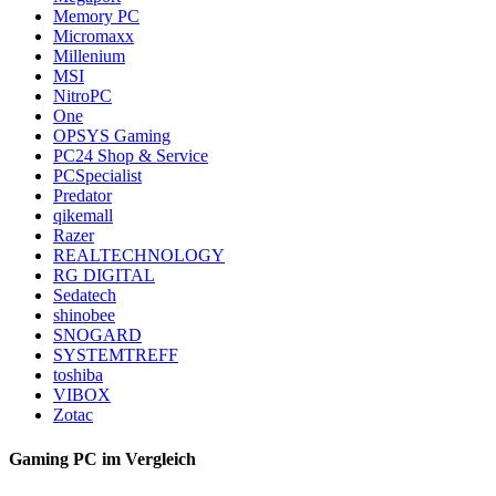
Memory PC
Micromaxx
Millenium
MSI
NitroPC
One
OPSYS Gaming
PC24 Shop & Service
PCSpecialist
Predator
qikemall
Razer
REALTECHNOLOGY
RG DIGITAL
Sedatech
shinobee
SNOGARD
SYSTEMTREFF
toshiba
VIBOX
Zotac
Gaming PC im Vergleich