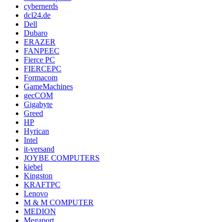
cybernerds
dcl24.de
Dell
Dubaro
ERAZER
FANPEEC
Fierce PC
FIERCEPC
Formacom
GameMachines
gecCOM
Gigabyte
Greed
HP
Hyrican
Intel
it-versand
JOYBE COMPUTERS
kiebel
Kingston
KRAFTPC
Lenovo
M & M COMPUTER
MEDION
Megaport