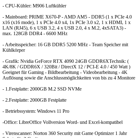
- CPU-Kühler: M906 Luftkühler
- Mainboard: PRIME X670-P - AMD AM5 - DDR5 (1 x PCIe 4.0
x16 (x16 mode), 1 x PCIe 4.0 x4, 1x PCIe 3.0 x2, 1 x HDMI, 1 x
LAN (RJ45), 6 x USB 3.2, 4 x USB 2.0, 4 x M.2, 4xSATA3) -
max. 128GB DDR4 - 6600 MHz
- Arbeitsspeicher: 16 GB DDR5 5200 MHz - Team Speicher mit
Kühlkörper
- Grafik: Nvidia GeForce RTX 4090 24GB GDDR6XTechnik: (
4K/8K / GDDR6X / 320Bit / DirectX 12 / PCI-E 4.0 / 450 Watt )
Geeignet für Gaming - Bildbearbeitung - Videobearbeitung - 4K
Auflösung sowie die Anschlussmöglichkeiten von bis zu 4 Monitore
- 1.Festplatte: 2000GB M.2 SSD NVMe
- 2.Festplatte: 2000GB Festplatte
- Betriebssystem: Windows 11 Pro
-Office: LibreOffice Vollversion Word- und Excel-kompatibel
- Virenscanner: Norton 360 Security mit Game Optimizer 1 Jahr