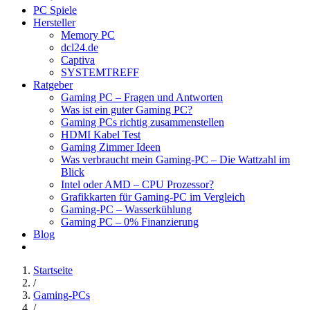
PC Spiele
Hersteller
Memory PC
dcl24.de
Captiva
SYSTEMTREFF
Ratgeber
Gaming PC – Fragen und Antworten
Was ist ein guter Gaming PC?
Gaming PCs richtig zusammenstellen
HDMI Kabel Test
Gaming Zimmer Ideen
Was verbraucht mein Gaming-PC – Die Wattzahl im
Blick
Intel oder AMD – CPU Prozessor?
Grafikkarten für Gaming-PC im Vergleich
Gaming-PC – Wasserkühlung
Gaming PC – 0% Finanzierung
Blog
Startseite
/
Gaming-PCs
/