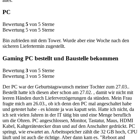
alles.
PC
Bewertung
5
von 5 Sterne
Bewertung 5 von 5 Sterne
Bin zufrieden mit dem Tower. Wurde aber eine Woche nach den
sicheren Liefertermin zugestellt.
Gaming PC bestellt und Baustelle bekommen
Bewertung
3
von 5 Sterne
Bewertung 3 von 5 Sterne
Der PC war der Geburtstagswunsch meiner Tochter zum 27.03..
Bestellt hatte ich diesen aber schon am 27.02. , damit wir nicht mit
leeren Händen durch Lieferverzögerungen da stünden. Mein Frau
fragte mich am 26.03., ob ich denn den PC mal angeschaltet habe
und getestet habe - es könnte ja was kaputt sein. Hatte ich nicht, da
ich seit vielen Jahren in der IT tätig bin und eine Menge beruflich
um die Ohren. PC angeschlossen, Monitor, Tastatur, Maus, HDMI
Kabel, Kaltgerätestecker dran und auf den Anschalter gedrückt. PC
springt, wie erwartet an. Arbeitsspeicher zählt die 32 GB hoch, CPU
läuft und ist auch die richtige. Aber dann kam es. "Reboot and