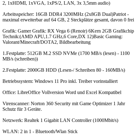
2, 1xHDMI, 1xVGA, 1xPS/2, LAN, 3x 3,5mm audio)
Arbeitsspeicher: 16GB DDR4 3200MHz (2x8GB Dual)Patriot -
maximal erweiterbar auf 64 GB, 2 Steckplätze gesamt, davon 0 frei
Grafik: Gamer Grafik: RX Vega 6 (Renoir) 6Kern 2GB Grafikchip
Technik:(AMD APU,1.7 GHz,6 Core,DX 12)Basic Gaming:
Valorant/Minecraft/DOTA2, Bildbearbeitung
1.Festplatte: 512GB M.2 SSD NVMe (1700 MB/s (lesen) - 1100
MB/s (schreiben))
2.Festplatte: 2000GB HDD (Lesen-/ Schreiben 80 - 160MB/s)
Betriebssystem: Windows 11 Pro inkl. Treiber vorinstalliert
Office: LibreOffice Vollversion Word und Excel Kompatibel
Virenscanner: Norton 360 Security mit Game Optimizer 1 Jahr
Schutz für 3 Geräte.
Netzwerk: Realtek 1 Gigabit LAN Controller (1000Mbit/s)
WLAN: 2 in 1 - Bluetooth/Wlan Stick