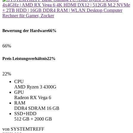
Bewertung der Hardware
66%
66%
Preis Leistungsverhältnis
22%
22%
CPU
AMD Ryzen 3 4300G
GPU
Radeon RX Vega 6
RAM
‎DDR4 SDRAM ‎16 GB
SSD+HDD
512 GB + 2000 GB
von SYSTEMTREFF