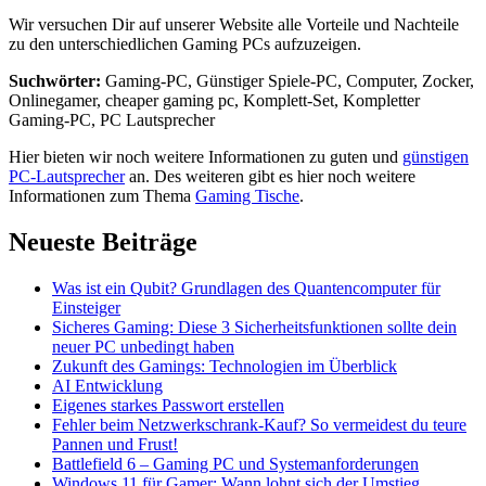
Wir versuchen Dir auf unserer Website alle Vorteile und Nachteile
zu den unterschiedlichen Gaming PCs aufzuzeigen.
Suchwörter:
Gaming-PC, Günstiger Spiele-PC, Computer, Zocker,
Onlinegamer, cheaper gaming pc, Komplett-Set, Kompletter
Gaming-PC, PC Lautsprecher
Hier bieten wir noch weitere Informationen zu guten und
günstigen
PC-Lautsprecher
an. Des weiteren gibt es hier noch weitere
Informationen zum Thema
Gaming Tische
.
Neueste Beiträge
Was ist ein Qubit? Grundlagen des Quantencomputer für
Einsteiger
Sicheres Gaming: Diese 3 Sicherheitsfunktionen sollte dein
neuer PC unbedingt haben
Zukunft des Gamings: Technologien im Überblick
AI Entwicklung
Eigenes starkes Passwort erstellen
Fehler beim Netzwerkschrank-Kauf? So vermeidest du teure
Pannen und Frust!
Battlefield 6 – Gaming PC und Systemanforderungen
Windows 11 für Gamer: Wann lohnt sich der Umstieg