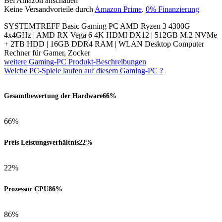
Bei Amazon anschauen
Keine Versandvorteile durch
Amazon Prime
.
0% Finanzierung
SYSTEMTREFF Basic Gaming PC AMD Ryzen 3 4300G
4x4GHz | AMD RX Vega 6 4K HDMI DX12 | 512GB M.2 NVMe
+ 2TB HDD | 16GB DDR4 RAM | WLAN Desktop Computer
Rechner für Gamer, Zocker
weitere Gaming-PC Produkt-Beschreibungen
Welche PC-Spiele laufen auf diesem Gaming-PC ?
Gesamtbewertung der Hardware
66%
66%
Preis Leistungsverhältnis
22%
22%
Prozessor CPU
86%
86%