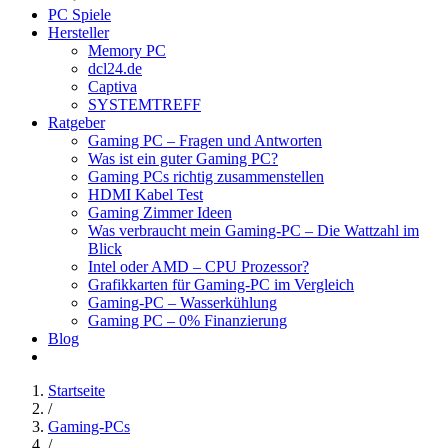
PC Spiele
Hersteller
Memory PC
dcl24.de
Captiva
SYSTEMTREFF
Ratgeber
Gaming PC – Fragen und Antworten
Was ist ein guter Gaming PC?
Gaming PCs richtig zusammenstellen
HDMI Kabel Test
Gaming Zimmer Ideen
Was verbraucht mein Gaming-PC – Die Wattzahl im
Blick
Intel oder AMD – CPU Prozessor?
Grafikkarten für Gaming-PC im Vergleich
Gaming-PC – Wasserkühlung
Gaming PC – 0% Finanzierung
Blog
Startseite
/
Gaming-PCs
/