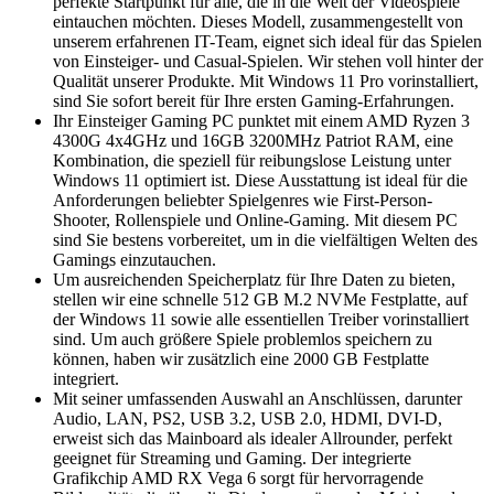
perfekte Startpunkt für alle, die in die Welt der Videospiele
eintauchen möchten. Dieses Modell, zusammengestellt von
unserem erfahrenen IT-Team, eignet sich ideal für das Spielen
von Einsteiger- und Casual-Spielen. Wir stehen voll hinter der
Qualität unserer Produkte. Mit Windows 11 Pro vorinstalliert,
sind Sie sofort bereit für Ihre ersten Gaming-Erfahrungen.
Ihr Einsteiger Gaming PC punktet mit einem AMD Ryzen 3
4300G 4x4GHz und 16GB 3200MHz Patriot RAM, eine
Kombination, die speziell für reibungslose Leistung unter
Windows 11 optimiert ist. Diese Ausstattung ist ideal für die
Anforderungen beliebter Spielgenres wie First-Person-
Shooter, Rollenspiele und Online-Gaming. Mit diesem PC
sind Sie bestens vorbereitet, um in die vielfältigen Welten des
Gamings einzutauchen.
Um ausreichenden Speicherplatz für Ihre Daten zu bieten,
stellen wir eine schnelle 512 GB M.2 NVMe Festplatte, auf
der Windows 11 sowie alle essentiellen Treiber vorinstalliert
sind. Um auch größere Spiele problemlos speichern zu
können, haben wir zusätzlich eine 2000 GB Festplatte
integriert.
Mit seiner umfassenden Auswahl an Anschlüssen, darunter
Audio, LAN, PS2, USB 3.2, USB 2.0, HDMI, DVI-D,
erweist sich das Mainboard als idealer Allrounder, perfekt
geeignet für Streaming und Gaming. Der integrierte
Grafikchip AMD RX Vega 6 sorgt für hervorragende