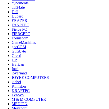
cybernerds
dcl24.de
Dell
Dubaro
ERAZER
FANPEEC
Fierce PC
FIERCEPC
Formacom
GameMachines
gecCOM
Gigabyte
Greed
HP
Hyrican
Intel
it-versand
JOYBE COMPUTERS
kiebel
Kingston
KRAFTPC
Lenovo
M & M COMPUTER
MEDION
Megaport