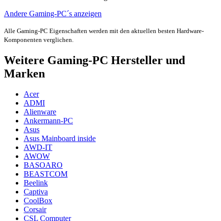
Andere Gaming-PC´s anzeigen
Alle Gaming-PC Eigenschaften werden mit den aktuellen besten Hardware-
Komponenten verglichen.
Weitere Gaming-PC Hersteller und
Marken
Acer
ADMI
Alienware
Ankermann-PC
Asus
Asus Mainboard inside
AWD-IT
AWOW
BASOARO
BEASTCOM
Beelink
Captiva
CoolBox
Corsair
CSL Computer