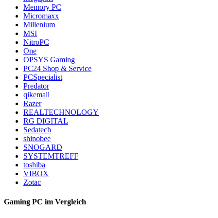
Memory PC
Micromaxx
Millenium
MSI
NitroPC
One
OPSYS Gaming
PC24 Shop & Service
PCSpecialist
Predator
qikemall
Razer
REALTECHNOLOGY
RG DIGITAL
Sedatech
shinobee
SNOGARD
SYSTEMTREFF
toshiba
VIBOX
Zotac
Gaming PC im Vergleich