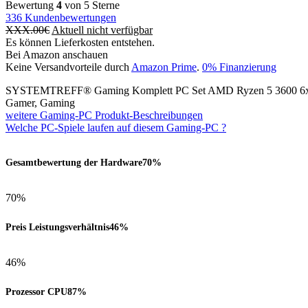
Bewertung
4
von 5 Sterne
336
Kundenbewertungen
XXX.00
€
Aktuell nicht verfügbar
Es können Lieferkosten entstehen.
Bei Amazon anschauen
Keine Versandvorteile durch
Amazon Prime
.
0% Finanzierung
SYSTEMTREFF® Gaming Komplett PC Set AMD Ryzen 5 3600 6x
Gamer, Gaming
weitere Gaming-PC Produkt-Beschreibungen
Welche PC-Spiele laufen auf diesem Gaming-PC ?
Gesamtbewertung der Hardware
70%
70%
Preis Leistungsverhältnis
46%
46%
Prozessor CPU
87%