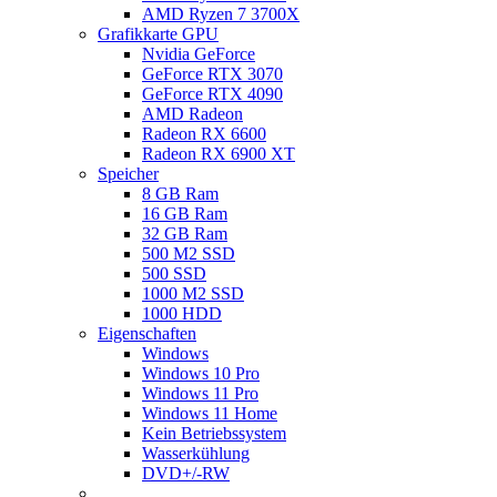
AMD Ryzen 7 3700X
Grafikkarte GPU
Nvidia GeForce
GeForce RTX 3070
GeForce RTX 4090
AMD Radeon
Radeon RX 6600
Radeon RX 6900 XT
Speicher
8 GB Ram
16 GB Ram
32 GB Ram
500 M2 SSD
500 SSD
1000 M2 SSD
1000 HDD
Eigenschaften
Windows
Windows 10 Pro
Windows 11 Pro
Windows 11 Home
Kein Betriebssystem
Wasserkühlung
DVD+/-RW