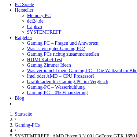
PC Spiele
Hersteller
Memory PC
dcl24.de
Captiva
SYSTEMTREFF
Ratgeber
Gaming PC – Fragen und Antworten
Was ist ein guter Gaming PC?
Gaming PCs richtig zusammenstellen
HDMI Kabel Test
Gaming Zimmer Ideen
Was verbraucht mein Gaming-PC – Die Wattzahl im Bli
Intel oder AMD – CPU Prozessor?
Grafikkarten für Gaming-PC im Vergleich
Gaming-PC – Wasserkühlung
Gaming PC – 0% Finanzierung
Blog
Startseite
/
Gaming-PCs
/
SYSTEMTREFF | AMD Ryzen 3 3100 | GeForce GTX 1650 