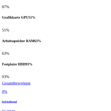
87%
Grafikkarte GPU
51%
51%
Arbeitsspeicher RAM
63%
63%
Festplatte HDD
93%
93%
Gesamtbewertung
0
%
befriedigend