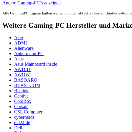
Andere Gaming-PC´s anzeigen
Alle Gaming-PC Eigenschaften werden mit den aktuellen besten Hardware-Komp
Weitere Gaming-PC Hersteller und Mark
Acer
ADMI
Alienware
Ankermann-PC
Asus
Asus Mainboard inside
AWD-IT
AWOW
BASOARO
BEASTCOM
Beelink
Captiva
CoolBox
Corsair
CSL Computer
cybernerds
dcl24.de
Dell