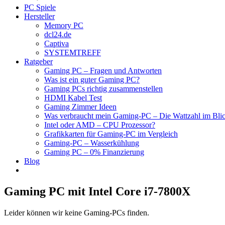
PC Spiele
Hersteller
Memory PC
dcl24.de
Captiva
SYSTEMTREFF
Ratgeber
Gaming PC – Fragen und Antworten
Was ist ein guter Gaming PC?
Gaming PCs richtig zusammenstellen
HDMI Kabel Test
Gaming Zimmer Ideen
Was verbraucht mein Gaming-PC – Die Wattzahl im Bli
Intel oder AMD – CPU Prozessor?
Grafikkarten für Gaming-PC im Vergleich
Gaming-PC – Wasserkühlung
Gaming PC – 0% Finanzierung
Blog
Gaming PC mit Intel Core i7-7800X
Leider können wir keine Gaming-PCs finden.