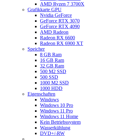
AMD Ryzen 7 3700X
Grafikkarte GPU
Nvidia GeForce
GeForce RTX 3070
GeForce RTX 4090
AMD Radeon
Radeon RX 6600
Radeon RX 6900 XT
Speicher
8 GB Ram
16 GB Ram
32 GB Ram
500 M2 SSD
500 SSD
1000 M2 SSD
1000 HDD
Eigenschaften
Windows
Windows 10 Pro
Windows 11 Pro
Windows 11 Home
Kein Betriebssystem
Wasserkühlung
DVD+/-RW