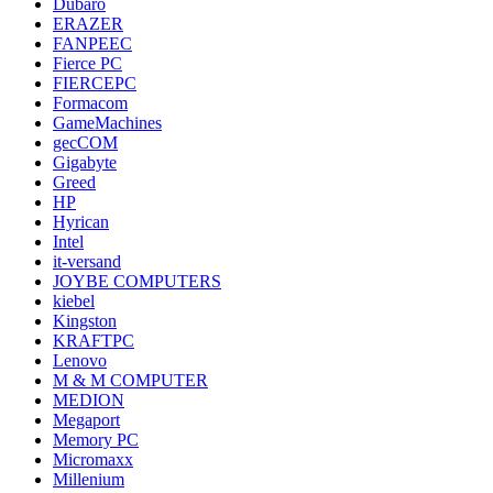
Dubaro
ERAZER
FANPEEC
Fierce PC
FIERCEPC
Formacom
GameMachines
gecCOM
Gigabyte
Greed
HP
Hyrican
Intel
it-versand
JOYBE COMPUTERS
kiebel
Kingston
KRAFTPC
Lenovo
M & M COMPUTER
MEDION
Megaport
Memory PC
Micromaxx
Millenium