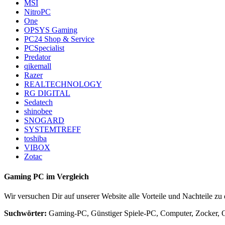
MSI
NitroPC
One
OPSYS Gaming
PC24 Shop & Service
PCSpecialist
Predator
qikemall
Razer
REALTECHNOLOGY
RG DIGITAL
Sedatech
shinobee
SNOGARD
SYSTEMTREFF
toshiba
VIBOX
Zotac
Gaming PC im Vergleich
Wir versuchen Dir auf unserer Website alle Vorteile und Nachteile z
Suchwörter:
Gaming-PC, Günstiger Spiele-PC, Computer, Zocker, O