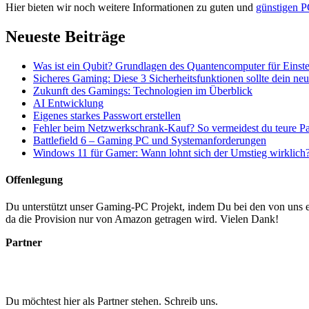
Hier bieten wir noch weitere Informationen zu guten und
günstigen P
Neueste Beiträge
Was ist ein Qubit? Grundlagen des Quantencomputer für Einste
Sicheres Gaming: Diese 3 Sicherheitsfunktionen sollte dein n
Zukunft des Gamings: Technologien im Überblick
AI Entwicklung
Eigenes starkes Passwort erstellen
Fehler beim Netzwerkschrank-Kauf? So vermeidest du teure P
Battlefield 6 – Gaming PC und Systemanforderungen
Windows 11 für Gamer: Wann lohnt sich der Umstieg wirklich
Offenlegung
Du unterstützt unser Gaming-PC Projekt, indem Du bei den von uns em
da die Provision nur von Amazon getragen wird. Vielen Dank!
Partner
Du möchtest hier als Partner stehen. Schreib uns.