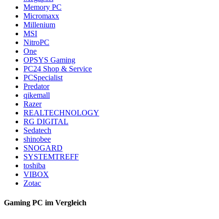
Memory PC
Micromaxx
Millenium
MSI
NitroPC
One
OPSYS Gaming
PC24 Shop & Service
PCSpecialist
Predator
qikemall
Razer
REALTECHNOLOGY
RG DIGITAL
Sedatech
shinobee
SNOGARD
SYSTEMTREFF
toshiba
VIBOX
Zotac
Gaming PC im Vergleich