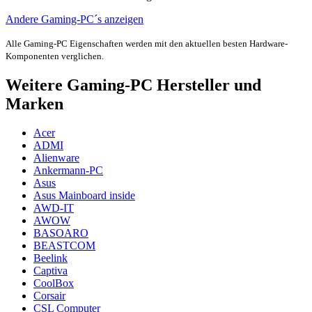
Andere Gaming-PC´s anzeigen
Alle Gaming-PC Eigenschaften werden mit den aktuellen besten Hardware-
Komponenten verglichen.
Weitere Gaming-PC Hersteller und
Marken
Acer
ADMI
Alienware
Ankermann-PC
Asus
Asus Mainboard inside
AWD-IT
AWOW
BASOARO
BEASTCOM
Beelink
Captiva
CoolBox
Corsair
CSL Computer