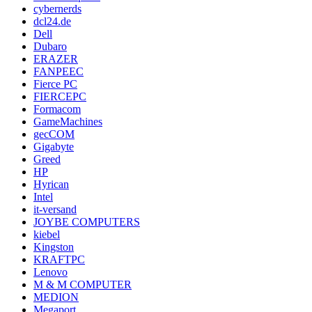
cybernerds
dcl24.de
Dell
Dubaro
ERAZER
FANPEEC
Fierce PC
FIERCEPC
Formacom
GameMachines
gecCOM
Gigabyte
Greed
HP
Hyrican
Intel
it-versand
JOYBE COMPUTERS
kiebel
Kingston
KRAFTPC
Lenovo
M & M COMPUTER
MEDION
Megaport