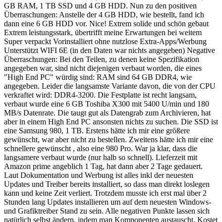
GB RAM, 1 TB SSD und 4 GB HDD. Nun zu den positiven
Überraschungen: Anstelle der 4 GB HDD, wie bestellt, fand ich
dann eine 6 GB HDD vor. Nice! Extrem solide und schön gebaut
Extrem leistungsstark, übertrifft meine Erwartungen bei weitem
Super verpackt Vorinstalliert ohne nutzlose Extra-Apps/Werbung
Unterstützt WIFI 6E (in den Daten war nichts angegeben) Negative
Überraschungen: Bei den Teilen, zu denen keine Spezifikation
angegeben war, sind nicht diejenigen verbaut worden, die eines
"High End PC" würdig sind: RAM sind 64 GB DDR4, wie
angegeben. Leider die langsamste Variante davon, die von der CPU
verkraftet wird: DDR4-3200. Die Festplatte ist recht langsam,
verbaut wurde eine 6 GB Toshiba X300 mit 5400 U/min und 180
MB/s Datenrate. Die taugt gut als Datengrab zum Archivieren, hat
aber in einem High End PC ansonsten nichts zu suchen. Die SSD ist
eine Samsung 980, 1 TB. Erstens hätte ich mir eine größere
gewünscht, war aber nicht zu bestellen. Zweitens hätte ich mir eine
schnellere gewünscht , also eine 980 Pro. War ja klar, dass die
langsamere verbaut wurde (nur halb so schnell). Lieferzeit mit
Amazon prime angeblich 1 Tag, hat dann aber 2 Tage gedauert.
Laut Dokumentation und Werbung ist alles inkl der neuesten
Updates und Treiber bereits installiert, so dass man direkt loslegen
kann und keine Zeit verliert. Trotzdem musste ich erst mal über 2
Stunden lang Updates installieren um auf dem neuesten Windows-
und Grafiktreiber Stand zu sein. Alle negativen Punkte lassen sich
natürlich selbst ändern, indem man Komponenten austauscht. Kostet