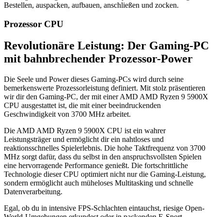
Bestellen, auspacken, aufbauen, anschließen und zocken.
Prozessor CPU
Revolutionäre Leistung: Der Gaming-PC
mit bahnbrechender Prozessor-Power
Die Seele und Power dieses Gaming-PCs wird durch seine
bemerkenswerte Prozessorleistung definiert. Mit stolz präsentieren
wir dir den Gaming-PC, der mit einer ‎AMD AMD Ryzen 9 5900X
CPU ausgestattet ist, die mit einer beeindruckenden
Geschwindigkeit von ‎3700 MHz arbeitet.
Die ‎AMD AMD Ryzen 9 5900X CPU ist ein wahrer
Leistungsträger und ermöglicht dir ein nahtloses und
reaktionsschnelles Spielerlebnis. Die hohe Taktfrequenz von ‎3700
MHz sorgt dafür, dass du selbst in den anspruchsvollsten Spielen
eine hervorragende Performance genießt. Die fortschrittliche
Technologie dieser CPU optimiert nicht nur die Gaming-Leistung,
sondern ermöglicht auch müheloses Multitasking und schnelle
Datenverarbeitung.
Egal, ob du in intensive FPS-Schlachten eintauchst, riesige Open-
World-Umgebungen erkundest oder in packenden E-Sport-