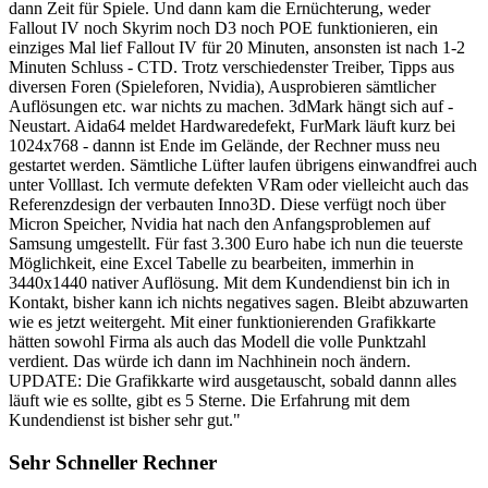
dann Zeit für Spiele. Und dann kam die Ernüchterung, weder
Fallout IV noch Skyrim noch D3 noch POE funktionieren, ein
einziges Mal lief Fallout IV für 20 Minuten, ansonsten ist nach 1-2
Minuten Schluss - CTD. Trotz verschiedenster Treiber, Tipps aus
diversen Foren (Spieleforen, Nvidia), Ausprobieren sämtlicher
Auflösungen etc. war nichts zu machen. 3dMark hängt sich auf -
Neustart. Aida64 meldet Hardwaredefekt, FurMark läuft kurz bei
1024x768 - dannn ist Ende im Gelände, der Rechner muss neu
gestartet werden. Sämtliche Lüfter laufen übrigens einwandfrei auch
unter Volllast. Ich vermute defekten VRam oder vielleicht auch das
Referenzdesign der verbauten Inno3D. Diese verfügt noch über
Micron Speicher, Nvidia hat nach den Anfangsproblemen auf
Samsung umgestellt. Für fast 3.300 Euro habe ich nun die teuerste
Möglichkeit, eine Excel Tabelle zu bearbeiten, immerhin in
3440x1440 nativer Auflösung. Mit dem Kundendienst bin ich in
Kontakt, bisher kann ich nichts negatives sagen. Bleibt abzuwarten
wie es jetzt weitergeht. Mit einer funktionierenden Grafikkarte
hätten sowohl Firma als auch das Modell die volle Punktzahl
verdient. Das würde ich dann im Nachhinein noch ändern.
UPDATE: Die Grafikkarte wird ausgetauscht, sobald dannn alles
läuft wie es sollte, gibt es 5 Sterne. Die Erfahrung mit dem
Kundendienst ist bisher sehr gut."
Sehr Schneller Rechner