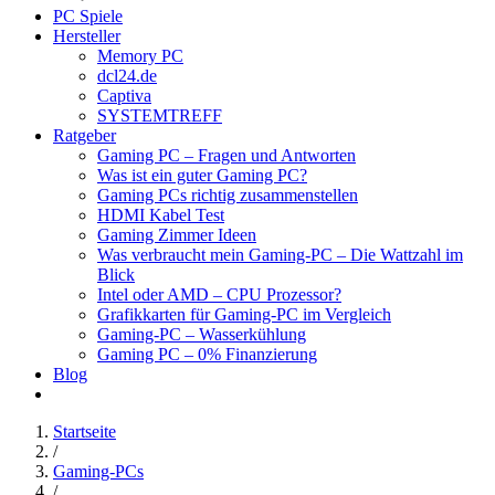
PC Spiele
Hersteller
Memory PC
dcl24.de
Captiva
SYSTEMTREFF
Ratgeber
Gaming PC – Fragen und Antworten
Was ist ein guter Gaming PC?
Gaming PCs richtig zusammenstellen
HDMI Kabel Test
Gaming Zimmer Ideen
Was verbraucht mein Gaming-PC – Die Wattzahl im
Blick
Intel oder AMD – CPU Prozessor?
Grafikkarten für Gaming-PC im Vergleich
Gaming-PC – Wasserkühlung
Gaming PC – 0% Finanzierung
Blog
Startseite
/
Gaming-PCs
/