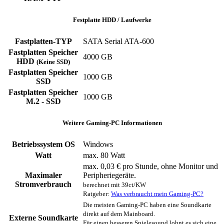
Festplatte HDD / Laufwerke
Fastplatten-TYP
‎SATA ‎Serial ATA-600
Fastplatten Speicher
4000 GB
HDD
(Keine SSD)
Fastplatten Speicher
1000 GB
SSD
Fastplatten Speicher
1000 GB
M.2 - SSD
Weitere Gaming-PC Informationen
Betriebssystem OS
Windows
Watt
max. 80 Watt
max. 0,03 € pro Stunde, ohne Monitor und
Maximaler
Peripheriegeräte.
Stromverbrauch
berechnet mit 39ct/KW
Ratgeber:
Was verbraucht mein Gaming-PC?
Die meisten Gaming-PC haben eine Soundkarte
direkt auf dem Mainboard.
Externe Soundkarte
Für einen besseren Spielesound lohnt es sich eine