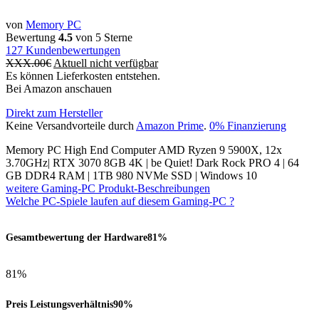
von
Memory PC
Bewertung
4.5
von 5 Sterne
127
Kundenbewertungen
XXX.00
€
Aktuell nicht verfügbar
Es können Lieferkosten entstehen.
Bei Amazon anschauen
Direkt zum Hersteller
Keine Versandvorteile durch
Amazon Prime
.
0% Finanzierung
Memory PC High End Computer AMD Ryzen 9 5900X, 12x
3.70GHz| RTX 3070 8GB 4K | be Quiet! Dark Rock PRO 4 | 64
GB DDR4 RAM | 1TB 980 NVMe SSD | Windows 10
weitere Gaming-PC Produkt-Beschreibungen
Welche PC-Spiele laufen auf diesem Gaming-PC ?
Gesamtbewertung der Hardware
81%
81%
Preis Leistungsverhältnis
90%