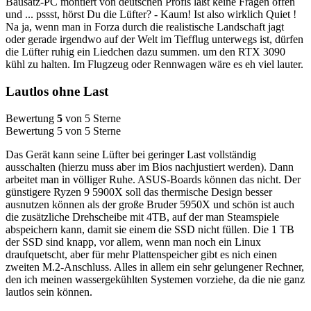
Bausatz-PC montiert von deutschen Profis läßt keine Fragen offen
und ... pssst, hörst Du die Lüfter? - Kaum! Ist also wirklich Quiet !
Na ja, wenn man in Forza durch die realistische Landschaft jagt
oder gerade irgendwo auf der Welt im Tiefflug unterwegs ist, dürfen
die Lüfter ruhig ein Liedchen dazu summen. um den RTX 3090
kühl zu halten. Im Flugzeug oder Rennwagen wäre es eh viel lauter.
Lautlos ohne Last
Bewertung
5
von 5 Sterne
Bewertung 5 von 5 Sterne
Das Gerät kann seine Lüfter bei geringer Last vollständig
ausschalten (hierzu muss aber im Bios nachjustiert werden). Dann
arbeitet man in völliger Ruhe. ASUS-Boards können das nicht. Der
günstigere Ryzen 9 5900X soll das thermische Design besser
ausnutzen können als der große Bruder 5950X und schön ist auch
die zusätzliche Drehscheibe mit 4TB, auf der man Steamspiele
abspeichern kann, damit sie einem die SSD nicht füllen. Die 1 TB
der SSD sind knapp, vor allem, wenn man noch ein Linux
draufquetscht, aber für mehr Plattenspeicher gibt es nich einen
zweiten M.2-Anschluss. Alles in allem ein sehr gelungener Rechner,
den ich meinen wassergekühlten Systemen vorziehe, da die nie ganz
lautlos sein können.