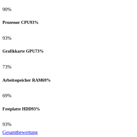
90%
Prozessor CPU
93%
93%
Grafikkarte GPU
73%
73%
Arbeitsspeicher RAM
69%
69%
Festplatte HDD
93%
93%
Gesamtbewertung