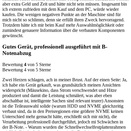
aber extra Geld und Zeit und hätte nicht sein müssen. Insgesamt bin
ich extrem zufrieden mit dem Kauf und dem PC, würde wieder
kaufen. Die wenigen negativen Punkte an der Maschine sind für
mich nicht so schlimm, denn sie erfüllt ihren Zweck hervorragend.
Trotzdem hätte ich mir beim Kauf mehr Auswahlmöglichkeit oder
zumindest genauere Information über die verbauten Komponenten
gewünscht.
Gutes Gerät, professionell ausgeführt mit B-
Notenabzug
Bewertung
4
von 5 Sterne
Bewertung 4 von 5 Sterne
Zwei Herzen schlagen, ach in meiner Brust. Auf der einen Seite: Ja,
ich habe ein Gerät gekauft, was grundsätzlich meinen Ansichten
widerspricht (Mäusekino, dass Strom verschwendet und Hitze
produziert und damit die Leistung schmälert, was aber eben
abschaltbar ist, intelligente Sachen sind relevant teurer) Ansonsten
ist die Teileauswahl solide (warum HDD und NVME gleichzeitig
verbaut sind, da in den Preisregionen eine größere NVME keinen
Unterschied mehr gemacht hätte, erschließt sich mir nicht), die
Verarbeitung professionell durchgeführt, jedoch mi Schwächen in
der B-Note. - Warum wurden die Schnellwechselfestplattenrahmen