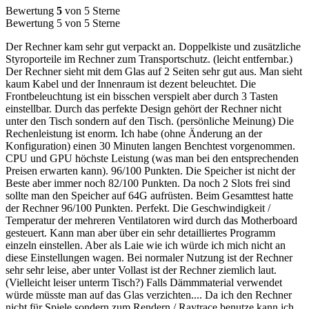
Bewertung
5
von 5 Sterne
Bewertung 5 von 5 Sterne
Der Rechner kam sehr gut verpackt an. Doppelkiste und zusätzliche
Styroporteile im Rechner zum Transportschutz. (leicht entfernbar.)
Der Rechner sieht mit dem Glas auf 2 Seiten sehr gut aus. Man sieht
kaum Kabel und der Innenraum ist dezent beleuchtet. Die
Frontbeleuchtung ist ein bisschen verspielt aber durch 3 Tasten
einstellbar. Durch das perfekte Design gehört der Rechner nicht
unter den Tisch sondern auf den Tisch. (persönliche Meinung) Die
Rechenleistung ist enorm. Ich habe (ohne Änderung an der
Konfiguration) einen 30 Minuten langen Benchtest vorgenommen.
CPU und GPU höchste Leistung (was man bei den entsprechenden
Preisen erwarten kann). 96/100 Punkten. Die Speicher ist nicht der
Beste aber immer noch 82/100 Punkten. Da noch 2 Slots frei sind
sollte man den Speicher auf 64G aufrüsten. Beim Gesamttest hatte
der Rechner 96/100 Punkten. Perfekt. Die Geschwindigkeit /
Temperatur der mehreren Ventilatoren wird durch das Motherboard
gesteuert. Kann man aber über ein sehr detailliertes Programm
einzeln einstellen. Aber als Laie wie ich würde ich mich nicht an
diese Einstellungen wagen. Bei normaler Nutzung ist der Rechner
sehr sehr leise, aber unter Vollast ist der Rechner ziemlich laut.
(Vielleicht leiser unterm Tisch?) Falls Dämmmaterial verwendet
würde müsste man auf das Glas verzichten.... Da ich den Rechner
nicht für Spiele sondern zum Rendern / Raytrace benutze kann ich