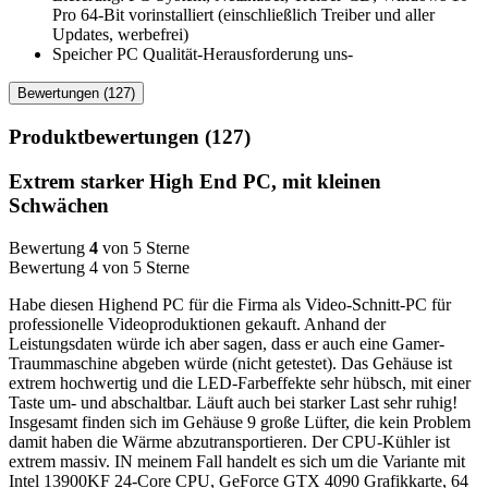
Pro 64-Bit vorinstalliert (einschließlich Treiber und aller
Updates, werbefrei)
Speicher PC Qualität-Herausforderung uns-
Bewertungen (127)
Produktbewertungen (127)
Extrem starker High End PC, mit kleinen
Schwächen
Bewertung
4
von 5 Sterne
Bewertung 4 von 5 Sterne
Habe diesen Highend PC für die Firma als Video-Schnitt-PC für
professionelle Videoproduktionen gekauft. Anhand der
Leistungsdaten würde ich aber sagen, dass er auch eine Gamer-
Traummaschine abgeben würde (nicht getestet). Das Gehäuse ist
extrem hochwertig und die LED-Farbeffekte sehr hübsch, mit einer
Taste um- und abschaltbar. Läuft auch bei starker Last sehr ruhig!
Insgesamt finden sich im Gehäuse 9 große Lüfter, die kein Problem
damit haben die Wärme abzutransportieren. Der CPU-Kühler ist
extrem massiv. IN meinem Fall handelt es sich um die Variante mit
Intel 13900KF 24-Core CPU, GeForce GTX 4090 Grafikkarte, 64