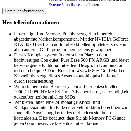
Externe Soundkarte
einzubauen.
Herstellerinformationen
Herstellerinformationen
Unser High End Memory PC überzeugt durch perfekt
abgestimmte Markenkomponenten. Mit der NVIDIA GeForce
RTX 3070 8GB ist man für alle aktuellen Spieletitel sowie im
allen anderen Grafikprogrammen bestens gewappnet
Dieses Komplettsystem finden seinen Platz in dem
hochwertigen Cbe quiet! Pure Base 500 FX ARGB und bietet
hervorragende Kühlung mit edlem Design. In Kombination
mit dem be quiet! Dark Rock Pro 4 sowie 80+ Gold Marken
Netzteil überzeugt dieses System sowohl optisch als auch
durch Höchstleistung
Wir installieren das Betriebssystem auf der blitzschnellen
1000 GB 980 NVMe SSD mit 7-Facher Lesegeschwindigkeit
gegenüber herkömmlichen SSDs
Wir bieten Ihnen eine 24-monatige Abhol- und
Rückgabegarantie. Im Falle einer Fehlfunktion berechnen wir
Ihnen die Ausrüstung kostenlos und liefern sie Ihnen
kostenlos zu. Dies bedeutet, dass Sie als Memory PC-Kunde
jeden Garantieservice kostenlos nutzen können.