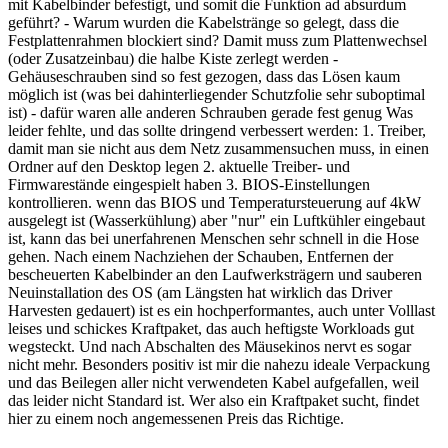
mit Kabelbinder befestigt, und somit die Funktion ad absurdum
geführt? - Warum wurden die Kabelstränge so gelegt, dass die
Festplattenrahmen blockiert sind? Damit muss zum Plattenwechsel
(oder Zusatzeinbau) die halbe Kiste zerlegt werden -
Gehäuseschrauben sind so fest gezogen, dass das Lösen kaum
möglich ist (was bei dahinterliegender Schutzfolie sehr suboptimal
ist) - dafür waren alle anderen Schrauben gerade fest genug Was
leider fehlte, und das sollte dringend verbessert werden: 1. Treiber,
damit man sie nicht aus dem Netz zusammensuchen muss, in einen
Ordner auf den Desktop legen 2. aktuelle Treiber- und
Firmwarestände eingespielt haben 3. BIOS-Einstellungen
kontrollieren. wenn das BIOS und Temperatursteuerung auf 4kW
ausgelegt ist (Wasserkühlung) aber "nur" ein Luftkühler eingebaut
ist, kann das bei unerfahrenen Menschen sehr schnell in die Hose
gehen. Nach einem Nachziehen der Schauben, Entfernen der
bescheuerten Kabelbinder an den Laufwerksträgern und sauberen
Neuinstallation des OS (am Längsten hat wirklich das Driver
Harvesten gedauert) ist es ein hochperformantes, auch unter Volllast
leises und schickes Kraftpaket, das auch heftigste Workloads gut
wegsteckt. Und nach Abschalten des Mäusekinos nervt es sogar
nicht mehr. Besonders positiv ist mir die nahezu ideale Verpackung
und das Beilegen aller nicht verwendeten Kabel aufgefallen, weil
das leider nicht Standard ist. Wer also ein Kraftpaket sucht, findet
hier zu einem noch angemessenen Preis das Richtige.