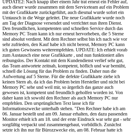
UPDATE2: Nach knapp über einem Jahr trat erneut ein Fehler auf,
auch dieser wurde zusammen mit dem Serviceteam auf ein Problem
mit der Grafikkarte zurückgeführt, auch diesmal wurde sofort ein
Umtausch in die Wege geleitet. Die neue Grafikkarte wurde noch
am Tag der Diagnose versendet und verrichtet nun ihren Dienst.
Den freundlichen, kompetenten und schnellen Service durch das
Memory PC Team kann ich nur erneut hervorheben, die 5 Sterne
sind absolut verdient. Mit dem Rechner selbst bin ich nach wie vor
sehr zufrieden, den Kauf habe ich nicht bereut, Memory PC kann
ich guten Gewissens weiterempfehlen. UPDATE: Ich erhielt vorab
zum Austausch eine neue Grafikkarte , und nun funktioniert alles
reibungslos. Der Kontakt mit dem Kundendienst verlief sehr gut,
das Team antwortete zeitnah, kompetent, höflich und war bemüht,
schnell die Lösung für das Problem zu finden. Daher nun die
Aufwertung auf 5 Sterne. Für die defekte Grafikkarte ziehe ich
keinen Stern ab, da ich das Problem beim Hersteller und nicht bei
Memory PC sehe und weil mir, so ärgerlich das ganze auch
gewesen ist, kompetent und freundlich geholfen worden ist. Von
daher kann ich sowohl den Rechner als auch Memory PC nur
empfehlen. Den ursprünglichen Text lasse ich für
Informationszwecke unterhalb stehen. "Den Rechner habe ich am
06. Januar bestellt und am 09. Januar erhalten, den dazu passenden
Monitor erhielt ich am 18. und der erste Eindruck war sehr gut - sehr
sorgfältig verpackt und zusammengebaut, vorbildlich. Zunächst
setzte ich ihn nur für Bürozzwecke ein, am 08. Februar hatte ich