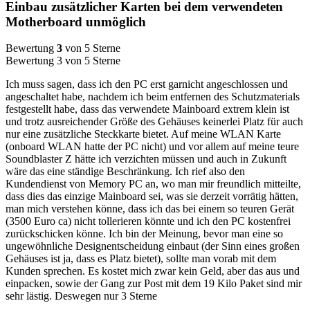
Einbau zusätzlicher Karten bei dem verwendeten
Motherboard unmöglich
Bewertung
3
von 5 Sterne
Bewertung 3 von 5 Sterne
Ich muss sagen, dass ich den PC erst garnicht angeschlossen und
angeschaltet habe, nachdem ich beim entfernen des Schutzmaterials
festgestellt habe, dass das verwendete Mainboard extrem klein ist
und trotz ausreichender Größe des Gehäuses keinerlei Platz für auch
nur eine zusätzliche Steckkarte bietet. Auf meine WLAN Karte
(onboard WLAN hatte der PC nicht) und vor allem auf meine teure
Soundblaster Z hätte ich verzichten müssen und auch in Zukunft
wäre das eine ständige Beschränkung. Ich rief also den
Kundendienst von Memory PC an, wo man mir freundlich mitteilte,
dass dies das einzige Mainboard sei, was sie derzeit vorrätig hätten,
man mich verstehen könne, dass ich das bei einem so teuren Gerät
(3500 Euro ca) nicht tollerieren könnte und ich den PC kostenfrei
zurückschicken könne. Ich bin der Meinung, bevor man eine so
ungewöhnliche Designentscheidung einbaut (der Sinn eines großen
Gehäuses ist ja, dass es Platz bietet), sollte man vorab mit dem
Kunden sprechen. Es kostet mich zwar kein Geld, aber das aus und
einpacken, sowie der Gang zur Post mit dem 19 Kilo Paket sind mir
sehr lästig. Deswegen nur 3 Sterne