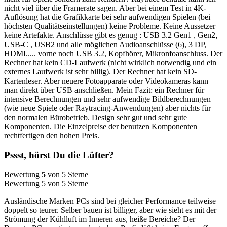
nicht viel über die Framerate sagen. Aber bei einem Test in 4K-
Auflösung hat die Grafikkarte bei sehr aufwendigen Spielen (bei
höchsten Qualitätseinstellungen) keine Probleme. Keine Aussetzer
keine Artefakte. Anschlüsse gibt es genug : USB 3.2 Gen1 , Gen2,
USB-C , USB2 und alle möglichen Audioanschlüsse (6), 3 DP,
HDMI..... vorne noch USB 3.2, Kopfhörer, Mikronfoanschluss. Der
Rechner hat kein CD-Laufwerk (nicht wirklich notwendig und ein
externes Laufwerk ist sehr billig). Der Rechner hat kein SD-
Kartenleser. Aber neuere Fotoapparate oder Videokameras kann
man direkt über USB anschließen. Mein Fazit: ein Rechner für
intensive Berechnungen und sehr aufwendige Bildberechnungen
(wie neue Spiele oder Raytracing-Anwendungen) aber nichts für
den normalen Bürobetrieb. Design sehr gut und sehr gute
Komponenten. Die Einzelpreise der benutzen Komponenten
rechtfertigen den hohen Preis.
Pssst, hörst Du die Lüfter?
Bewertung
5
von 5 Sterne
Bewertung 5 von 5 Sterne
Ausländische Marken PCs sind bei gleicher Performance teilweise
doppelt so teurer. Selber bauen ist billiger, aber wie sieht es mit der
Strömung der Kühlluft im Inneren aus, heiße Bereiche? Der