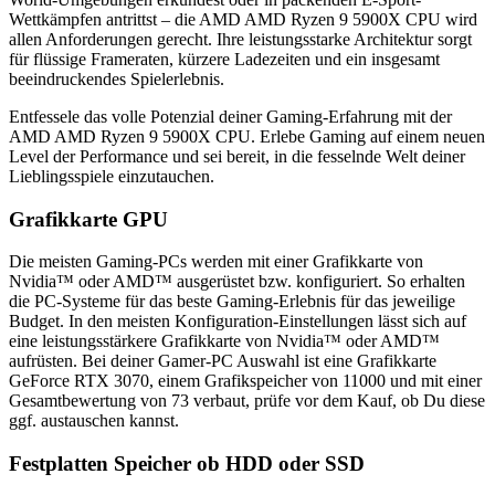
Wettkämpfen antrittst – die ‎AMD AMD Ryzen 9 5900X CPU wird
allen Anforderungen gerecht. Ihre leistungsstarke Architektur sorgt
für flüssige Frameraten, kürzere Ladezeiten und ein insgesamt
beeindruckendes Spielerlebnis.
Entfessele das volle Potenzial deiner Gaming-Erfahrung mit der
‎AMD AMD Ryzen 9 5900X CPU. Erlebe Gaming auf einem neuen
Level der Performance und sei bereit, in die fesselnde Welt deiner
Lieblingsspiele einzutauchen.
Grafikkarte GPU
Die meisten Gaming-PCs werden mit einer Grafikkarte von
Nvidia™ oder AMD™ ausgerüstet bzw. konfiguriert. So erhalten
die PC-Systeme für das beste Gaming-Erlebnis für das jeweilige
Budget. In den meisten Konfiguration-Einstellungen lässt sich auf
eine leistungsstärkere Grafikkarte von Nvidia™ oder AMD™
aufrüsten. Bei deiner Gamer-PC Auswahl ist eine Grafikkarte
GeForce RTX 3070, einem Grafikspeicher von 11000 und mit einer
Gesamtbewertung von 73 verbaut, prüfe vor dem Kauf, ob Du diese
ggf. austauschen kannst.
Festplatten Speicher ob HDD oder SSD