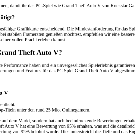
men, damit ihr das PC-Spiel wie Grand Theft Auto V von Rockstar Ga
ötigt?
tungsfähige Grafikkarte entscheidend. Die Mindestanforderung für das 
t bei stabilen Frameraten genießen möchtest, empfehlen wir eine besse
einer vollen Pracht erleben kannst.
rand Theft Auto V?
gute Performance haben und ein unvergessliches Spielerlebnis garantie
derungen und Features für das PC Spiel Grand Theft Auto V abgestimmt
to V
ntlicht.
p-Titeln unter den rund 25 Mio. Onlinegamern.
ele auf dem Markt, sondern hat auch beeindruckende Bewertungen erha
uto V hat eine Bewertung von 95% erhalten, was auf die detailreiche 
ertung von 95% belohnt wurde. Dies unterstreicht die Tiefe und das E