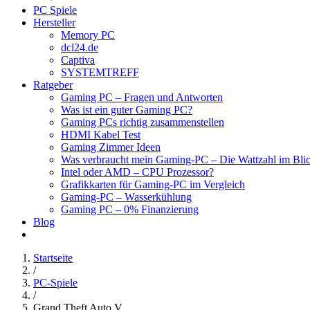
PC Spiele
Hersteller
Memory PC
dcl24.de
Captiva
SYSTEMTREFF
Ratgeber
Gaming PC – Fragen und Antworten
Was ist ein guter Gaming PC?
Gaming PCs richtig zusammenstellen
HDMI Kabel Test
Gaming Zimmer Ideen
Was verbraucht mein Gaming-PC – Die Wattzahl im Bli
Intel oder AMD – CPU Prozessor?
Grafikkarten für Gaming-PC im Vergleich
Gaming-PC – Wasserkühlung
Gaming PC – 0% Finanzierung
Blog
Startseite
/
PC-Spiele
/
Grand Theft Auto V