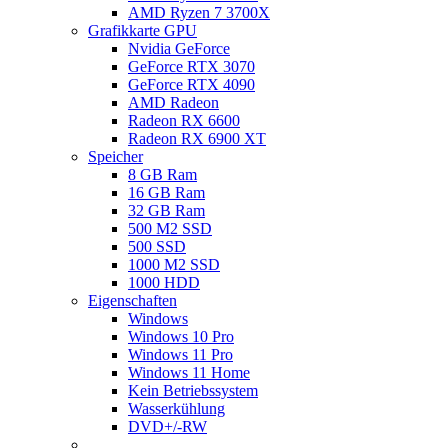
AMD Ryzen 7 3700X
Grafikkarte GPU
Nvidia GeForce
GeForce RTX 3070
GeForce RTX 4090
AMD Radeon
Radeon RX 6600
Radeon RX 6900 XT
Speicher
8 GB Ram
16 GB Ram
32 GB Ram
500 M2 SSD
500 SSD
1000 M2 SSD
1000 HDD
Eigenschaften
Windows
Windows 10 Pro
Windows 11 Pro
Windows 11 Home
Kein Betriebssystem
Wasserkühlung
DVD+/-RW