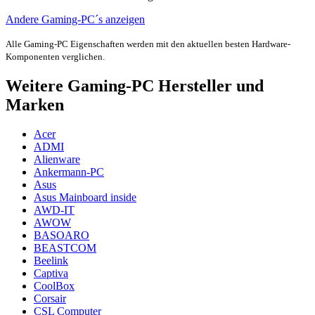
Andere Gaming-PC´s anzeigen
Alle Gaming-PC Eigenschaften werden mit den aktuellen besten Hardware-
Komponenten verglichen.
Weitere Gaming-PC Hersteller und
Marken
Acer
ADMI
Alienware
Ankermann-PC
Asus
Asus Mainboard inside
AWD-IT
AWOW
BASOARO
BEASTCOM
Beelink
Captiva
CoolBox
Corsair
CSL Computer