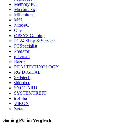
Memory PC
Micromaxx
Millenium
MSI
NitroPC
One
OPSYS Gaming
PC24 Shop & Service
PCSpecialist
Predator
qikemall
Razer
REALTECHNOLOGY
RG DIGITAL
Sedatech
shinobee
SNOGARD
SYSTEMTREFF
toshiba
VIBOX
Zotac
Gaming PC im Vergleich