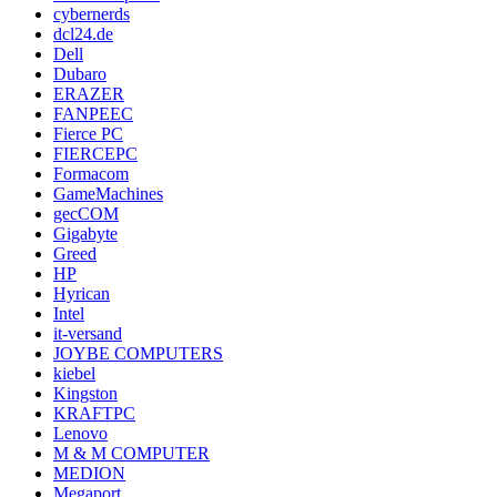
cybernerds
dcl24.de
Dell
Dubaro
ERAZER
FANPEEC
Fierce PC
FIERCEPC
Formacom
GameMachines
gecCOM
Gigabyte
Greed
HP
Hyrican
Intel
it-versand
JOYBE COMPUTERS
kiebel
Kingston
KRAFTPC
Lenovo
M & M COMPUTER
MEDION
Megaport