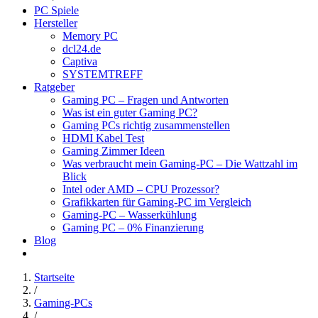
PC Spiele
Hersteller
Memory PC
dcl24.de
Captiva
SYSTEMTREFF
Ratgeber
Gaming PC – Fragen und Antworten
Was ist ein guter Gaming PC?
Gaming PCs richtig zusammenstellen
HDMI Kabel Test
Gaming Zimmer Ideen
Was verbraucht mein Gaming-PC – Die Wattzahl im
Blick
Intel oder AMD – CPU Prozessor?
Grafikkarten für Gaming-PC im Vergleich
Gaming-PC – Wasserkühlung
Gaming PC – 0% Finanzierung
Blog
Startseite
/
Gaming-PCs
/