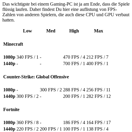
Das wichtigste bei einem Gaming-PC ist ja am Ende, dass die Spiele
flüssig laufen. Daher findest Du hier eine auflistung von FPS-
Zahlen von anderen Spielern, die auch diese CPU und GPU verbaut
hatten.
Low
Med
High
Max
Minecraft
1080p
340 FPS / 1
-
470 FPS / 4
212 FPS / 7
1440p
-
-
700 FPS / 1
400 FPS / 1
Counter-Strike: Global Offensive
1080p
-
300 FPS / 2
288 FPS / 4
256 FPS / 11
1440p
300 FPS / 2
-
200 FPS / 1
282 FPS / 12
Fortnite
1080p
360 FPS / 8
-
186 FPS / 4
164 FPS / 17
1440p
220 FPS / 2
200 FPS / 1
100 FPS / 1
138 FPS / 4