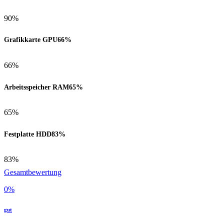
90%
Grafikkarte GPU
66%
66%
Arbeitsspeicher RAM
65%
65%
Festplatte HDD
83%
83%
Gesamtbewertung
0
%
gut