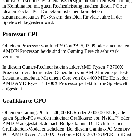
kannst. Ein schönes PC-Gehäuse-Design mit zum Teil Beleuchtung
in Kombination mit guten Rechenleistung machen diesen PC zur
idealen Zocker-PC. Du bekommst einen kompletten
zusammengebautes PC-System, das Dich für viele Jahre in der
Spielewelt begeistern wird.
Prozessor CPU
Ob einen Prozessor von Intel™ Core™ i5, i7, i9 oder einen neuen
AMD™ Prozessor, beide sind im Gaming-Bereich sehr stark
vertreten.
In diesem Gamer-Rechner ist ein starker AMD Ryzen 7 3700X
Prozessor der aller neusten Generation von AMD für eine perfekte
Leistung eingebaut. Mit einem Core von ‎8x 4400 MHz Hz ist der
AMD AMD Ryzen 7 3700X Prozessor perfekt für die Spielewelt
aufgestellt.
Grafikkarte GPU
Ob einen Gaming-PC für 500,00 EUR oder 2.000,00 EUR, alle
guten Spiele-PCs werden mit einer Grafikkarte von Nvidia™ oder
AMD™ ausgestattet. Je nach Budget kannst Du Dich für einen
Grafikkarten-Model entscheiden. Bei diesem Gaming-PC Memory
PC | AMD Ryzen 7 3700X | GeForce RTX 2070 SUPER | SSD ist