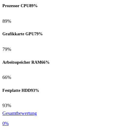
Prozessor CPU
89%
89%
Grafikkarte GPU
79%
79%
Arbeitsspeicher RAM
66%
66%
Festplatte HDD
93%
93%
Gesamtbewertung
0
%