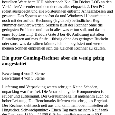
bestellten Ware hatte ICH bisher noch Nie. Ein Dickes LOB an den
Verkäufer/Versender und den der das alles einpackt. 2. Den PC
sofort ausgepackt und alle Polsterungen entfernt. Angeschlossen und
gestartet. Das System war sofort da und Windows 11 brauchte nur
noch mit der auf der Rechnung (lag dabei) befindlichen Reg.
Nummer aktiviert werden. Seitdem läuft der Rechner ohne die
geringsten Probleme und macht alles was er tun soll, und das mit
einer Top Leistung. Baldurs Gate 3 bei 4K Auflösung mit allen
Einstellungen auf max Stufe....flüssig ohne das geringste Ruckeln
oder sonst was das stören könnte. Ich bin begeistert und werde
meinen Söhnen empfehlen sich die gleichen Rechner zu kaufen.
Ein guter Gaming-Rechner aber ein wenig geizig
ausgestattet
Bewertung
4
von 5 Sterne
Bewertung 4 von 5 Sterne
Lieferung und Verpackung waren sehr gut. Keine Schäden,
unpacking war frustfrei. Die Verarbeitung der Komponenten ist
sauber und aufgeräumt. Der Geräuschpegel ist angenehm auch bei
hoher Leistung. Die Benchmarks lieferten ein sehr gutes Ergebnis.
Der Rechner sieht auch nett aus und kann man oben hinstellen als
Hingucker. Schwachpunkte: - Einen Tag nach meinem Kauf sank
der Preis von 1350 auf 1300 €. Sehr ärgerlich wenn man 50 €