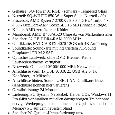
Gehäuse: SQ-Tower 01 RGB - schwarz - Tempered Glass
Netzteil: SQ-WHITE 850 Watt Super Silent Netzteil - 80+
Prozessor: AMD Ryzen 7 2700X / 8 x 3,4 GHz / Turbo 4 x
4,30 - OctaCore-AM4 Sockel-L3 16 MB (Pinnacle Ridge)
Kühler: AMD-zertifizierter Kühler
Mainboard: AMD B450/A520 Chipsatz von Markenhersteller
Speicher: 32 GB DDR4-RAM 3000 MHz
Grafikkarte: NVIDIA RTX 4070 12GB mit 4K Auflösung
Soundkarte: Soundkarte mit integriertem 7.1-Sound
Festplatte: 1TB M.2 SSD
Optisches Laufwerk: ohne DVD-Brenner. Keine
Laufwerksschächte verfügbar!
Netzwerk: Onboard 10/100/1000 MBit Netzwerkchip
Anschlüsse vorn: 1x USB-A 3.0, 2x USB-A 2.0, 1x
Kopfhörer, 1x Mikrofon
Anschlüsse hinten: Sound, USB, LAN, Grafikanschluss
(Anschlüsse können hier variieren)
Gewährleistung: 24 Monate
Lieferung: PC-System, Netzkabel, Treiber CDs, Windows 11
Pro 64bit vorinstalliert mit allen dazugehörigen Treiber ohne
nervige Werbeprogramme und incl. aller Updates somit ist Ihr
Memory PC auf dem neuesten Stand
Speicher PC Qualität-Herausforderung uns-