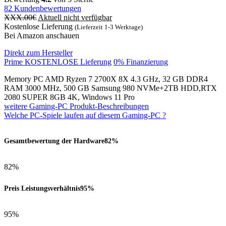
82
Kundenbewertungen
XXX.00
€
Aktuell nicht verfügbar
Kostenlose Lieferung
(Lieferzeit 1-3 Werktage)
Bei Amazon anschauen
Direkt zum Hersteller
Prime KOSTENLOSE Lieferung
0% Finanzierung
Memory PC AMD Ryzen 7 2700X 8X 4.3 GHz, 32 GB DDR4
RAM 3000 MHz, 500 GB Samsung 980 NVMe+2TB HDD,RTX
2080 SUPER 8GB 4K, Windows 11 Pro
weitere Gaming-PC Produkt-Beschreibungen
Welche PC-Spiele laufen auf diesem Gaming-PC ?
Gesamtbewertung der Hardware
82%
82%
Preis Leistungsverhältnis
95%
95%