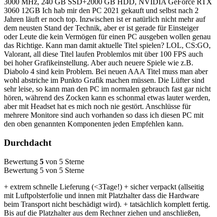
3000 MHz, 240 GB SSD+2000 GB HDD, NVIDIA GeForce RTX
3060 12GB Ich hab mir den PC 2021 gekauft und selbst nach 2
Jahren läuft er noch top. Inzwischen ist er natürlich nicht mehr auf
dem neusten Stand der Technik, aber er ist gerade für Einsteiger
oder Leute die kein Vermögen für einen PC ausgeben wollen genau
das Richtige. Kann man damit aktuelle Titel spielen? LOL, CS:GO,
Valorant, all diese Titel laufen Problemlos mit über 100 FPS auch
bei hoher Grafikeinstellung. Aber auch neuere Spiele wie z.B.
Diabolo 4 sind kein Problem. Bei neuen AAA Titel muss man aber
wohl abstriche im Punkto Grafik machen müssen. Die Lüfter sind
sehr leise, so kann man den PC im normalen gebrauch fast gar nicht
hören, während des Zocken kann es schonmal etwas lauter werden,
aber mit Headset hat es mich noch nie gestört. Anschlüsse für
mehrere Monitore sind auch vorhanden so dass ich diesen PC mit
den oben genannten Komponenten jeden Empfehlen kann.
Durchdacht
Bewertung
5
von 5 Sterne
Bewertung 5 von 5 Sterne
+ extrem schnelle Lieferung (<3Tage!) + sicher verpackt (allseitig
mit Luftpolsterfolie und innen mit Platzhalter dass die Hardware
beim Transport nicht beschädigt wird). + tatsächlich komplett fertig.
Bis auf die Platzhalter aus dem Rechner ziehen und anschließen,