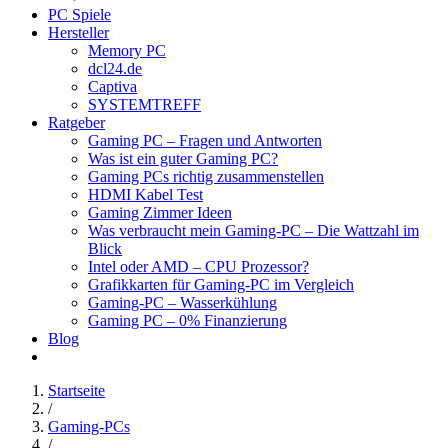
PC Spiele
Hersteller
Memory PC
dcl24.de
Captiva
SYSTEMTREFF
Ratgeber
Gaming PC – Fragen und Antworten
Was ist ein guter Gaming PC?
Gaming PCs richtig zusammenstellen
HDMI Kabel Test
Gaming Zimmer Ideen
Was verbraucht mein Gaming-PC – Die Wattzahl im
Blick
Intel oder AMD – CPU Prozessor?
Grafikkarten für Gaming-PC im Vergleich
Gaming-PC – Wasserkühlung
Gaming PC – 0% Finanzierung
Blog
Startseite
/
Gaming-PCs
/