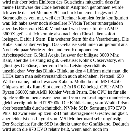
wird mir aber beim Einlösen des Gutscheins mitgeteilt, dass für
meine Hardware der Code bereits in Anspruch genommen wurde.
Ich werde das bei Memory PC noch reklamieren. Insgesamt 2
Sterne gibt es von mir, weil der Rechner komplett fertig konfiguriert
war. Ich habe zwar noch aktuellere NVidia Treiber runtergeladen
aber das Bios vom B450 Mainboard war bereits für den AMD
3600X geflasht. Ich konnte also nach dem Einschalten sofort
loslegen. Dafür 1 Stern. Ein weiterer Stern für die Verarbeitung. Die
Kabel sind sauber verlegt. Das Gehäuse sieht innen aufgeräumt aus.
Noch ein paar Worte zu den anderen Komponenten.
Arbeitsspeicher: G.Skill Aegis. Ist zwar der billigste 3000 Mhz
Ram, aber die Leistung ist gut. Gehäuse: Kolink Observatory, ein
günstiges Gehäuse, aber vom Preis- Leistungsverhältnis
unschlagbar. Wer das Blinki- Blinki an den 4 Lüftern nicht mag, die
LEDs kann man selbstverständlich auch abschalten. Netzteil: 650
Watt no name, mit schwarzen Kabeln. Motherboard: MSI B450
Chipsatz mit 4x Ram Slot davon 2 (x16 GB) belegt. CPU: AMD
Ryzen 3600X mit AMD Kühler Wraith Prism. Die CPU ist für alle
Spiele vollkommen ausreichend und von den Leistungen mindestens
gleichwertig mit Intel i7 8700k. Die Kühlleistung vom Wraith Prism
aber bestenfalls durchschnittlich. NVMe SSD: Samsung 970 EVO
Plus. Ist zwar eine Spitzen SSD mit überragender Geschwindigkeit,
aber leider ist das Layout vom MSI Motherboard sehr ungünstig.
Der Steckplatz für die SSD ist direkt unter der Grafikkarte. Dadurch
wird auch die 970 EVO relativ heiß, wenn auch noch im