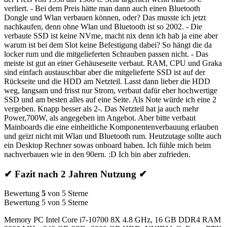
verliert. - Bei dem Preis hätte man dann auch einen Bluetooth
Dongle und Wlan verbauen können, oder? Das musste ich jetzt
nachkaufen, denn ohne Wlan und Bluetooth ist so 2002. - Die
verbaute SSD ist keine NVme, macht nix denn ich hab ja eine aber
warum ist bei dem Slot keine Befestigung dabei? So hängt die da
locker rum und die mitgelieferten Schrauben passen nicht. - Das
meiste ist gut an einer Gehäuseseite verbaut. RAM, CPU und Graka
sind einfach austauschbar aber die mitgelieferte SSD ist auf der
Rückseite und die HDD am Netzteil. Lasst dann lieber die HDD
weg, langsam und frisst nur Strom, verbaut dafür eher hochwertige
SSD und am besten alles auf eine Seite. Als Note würde ich eine 2
vergeben. Knapp besser als 2-. Das Netzteil hat ja auch mehr
Power,700W, als angegeben im Angebot. Aber bitte verbaut
Mainboards die eine einheitliche Komponentenverbauung erlauben
und geizt nicht mit Wlan und Bluetooth rum. Heutzutage sollte auch
ein Desktop Rechner sowas onboard haben. Ich fühle mich beim
nachverbauen wie in den 90ern. :D Ich bin aber zufrieden.
✔ Fazit nach 2 Jahren Nutzung ✔
Bewertung
5
von 5 Sterne
Bewertung 5 von 5 Sterne
Memory PC Intel Core i7-10700 8X 4.8 GHz, 16 GB DDR4 RAM