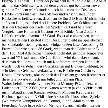
Prinzip. Das heißt, 1 Lüfter der permanent läuft und die heiße Abluft
nicht in das Gehäuse, (was bei dem großen, gut belüfteten Tower
gar kein Problem wäre) sondern nach hinten zu den Display- /
HDMI- Ports rausbläst. Dass Stecker und Anschlüsse auf der
Rückseite so heiß werden, dass man sie (im 3-D Betrieb) nicht mehr
anfassen kann, ist dabei das kleinere Problem. Am Schlimmsten ist,
dass der Chipsatz der Karte, bei Spielen, 86 Grad heiß wird.
Vergleichbare Karten mit Custom- Axial Kühler (also 2 oder 3
Lüfter) erreichen maximal 65 Grad. Es ist also abzusehen, wann
meine Karte den Hitzetod stirbt. Der Lüfter bleibt im Spielebetrieb,
bei Standardeinstellungen, noch einigermaßen leise, Auslastung 48
Prozent (bei wie gesagt 86 Grad), wenn man den Lüfter mit z.B.
dem Tool MSI Afterburner manuell hochfährt, geht die Temperatur
zwar auf 77 Grad runter, die Grafikkarte wird dann aber so laut,
dass man den Lärm nur noch mit Kopfhörern ertragen kann. Ich
würde noch verstehen, dass Grafikkarten mit Blower- Kühlung, bei
sehr kleinen Gehäusen verbaut werden. Bei diesem Gehäuse,
Kolink Observatory, (das ist noch das Beste am ganzen Rechner) ist
diese Grafikkarte einfach nur billig und fehl am Platz.
Wahrscheinlich werden von der Firma Memory PC, die letzten
Ladenhüter RTX 2080, (diese Karten werden ja von NVidia nicht
mehr gebaut) an den Kunden gebracht. Mit dem Kauf dieses
Rechners gab es von NVidia eine Aktion für 2 kostenlose Spiele
(Wolfenstein Youngblood und Control) Eine E-Mail mit dem
Freischalt- Code habe ich von Memory PC auch erhalten. Leider