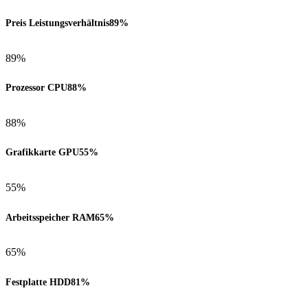
Preis Leistungsverhältnis
89%
89%
Prozessor CPU
88%
88%
Grafikkarte GPU
55%
55%
Arbeitsspeicher RAM
65%
65%
Festplatte HDD
81%