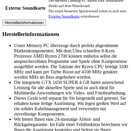
Die meisten Gaming-PC haben eine Soundkarte
direkt auf dem Mainboard.
Externe Soundkarte
Für einen besseren Spielesound lohnt es sich eine
Externe Soundkarte
einzubauen.
Herstellerinformationen
Herstellerinformationen
Unser Memory PC überzeugt durch perfekt abgestimmte
Markenkomponenten. Mit dem Ultra schnellen 8-Kern
Prozessor AMD Ryzen 2700 können mühelos selbst die
anspruchsvollsten Programme und Spiele ohne Kompromisse
ausgeführt werden. Die Taktrate der Ryzen CPU beträgt 3200
MHz und kann per Turbo Boost auf 4100 MHz getaktet
werden MHz im Bios angehoben werden.
Die integrierte GTX 1650 SUPER 4 GB bietet ausreichend
Leistung für alle aktuellen Spiele und ist auch ideal für
Multimedia-Anwendungen wie Video- und Fotobearbeitung.
Dieses Gerät wird separat für Sie hergestellt und getestet. Sie
erhalten keine fertige Ausrüstung. Wir legen großen Wert auf
ein solides Kabelmanagement und verwenden nur
zuverlässige Komponenten.
Wir bieten Ihnen eine 24-monatige Abhol- und
Rückgabegarantie. Im Falle einer Fehlfunktion berechnen wir
Ihnen die Ausrüstung kostenlos und liefern sie Ihnen