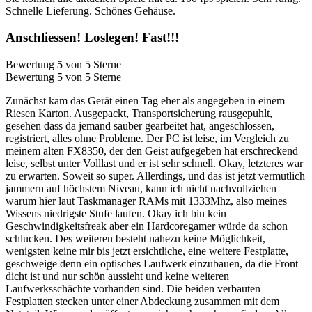
Schnelle Lieferung. Schönes Gehäuse.
Anschliessen! Loslegen! Fast!!!
Bewertung
5
von 5 Sterne
Bewertung 5 von 5 Sterne
Zunächst kam das Gerät einen Tag eher als angegeben in einem
Riesen Karton. Ausgepackt, Transportsicherung rausgepuhlt,
gesehen dass da jemand sauber gearbeitet hat, angeschlossen,
registriert, alles ohne Probleme. Der PC ist leise, im Vergleich zu
meinem alten FX8350, der den Geist aufgegeben hat erschreckend
leise, selbst unter Volllast und er ist sehr schnell. Okay, letzteres war
zu erwarten. Soweit so super. Allerdings, und das ist jetzt vermutlich
jammern auf höchstem Niveau, kann ich nicht nachvollziehen
warum hier laut Taskmanager RAMs mit 1333Mhz, also meines
Wissens niedrigste Stufe laufen. Okay ich bin kein
Geschwindigkeitsfreak aber ein Hardcoregamer würde da schon
schlucken. Des weiteren besteht nahezu keine Möglichkeit,
wenigsten keine mir bis jetzt ersichtliche, eine weitere Festplatte,
geschweige denn ein optisches Laufwerk einzubauen, da die Front
dicht ist und nur schön aussieht und keine weiteren
Laufwerksschächte vorhanden sind. Die beiden verbauten
Festplatten stecken unter einer Abdeckung zusammen mit dem