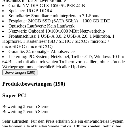
Anschluss für bis zu zwei Monitore
Grafik: NVIDIA GTX 1650 SUPER 4GB
Speicher: 16 GB DDR4
Soundkarte: Soundkarte mit integriertem 7.1-Sound
Festplatte: 240GB SSD (SATA 6Gb/​s) + 1000 GB HDD
Optisches Laufwerk: Kein Laufwerk
Netzwerk: Onboard 10/100/1000 MBit Netzwerkchip
Frontanschluss: 1 USB-A 3.0, 2 USB-A 2.0, 1 Mikrofon, 1
Kopfhörer, 1 Kartenleser (SD / SDHC / SDXC / microSD /
microSDHC / microSDXC)
Garantie: 24-monatiger Abholservice
Lieferung: PC-System, Netzkabel, Treiber-CD, Windows 10 Pro
64-Bit sind mit allen relevanten Treibern vorinstalliert, ohne störende
Werbeprogramme, einschließlich aller Updates
Bewertungen (190)
Produktbewertungen (190)
Super PC!
Bewertung
5
von 5 Sterne
Bewertung 5 von 5 Sterne
Sehr zufrieden. Für den Preis erhalten Sie ein einwandfreies System.
Sie können alle aktuellen Spiele mit ca. 100 fps spielen. Sehr ruhig.