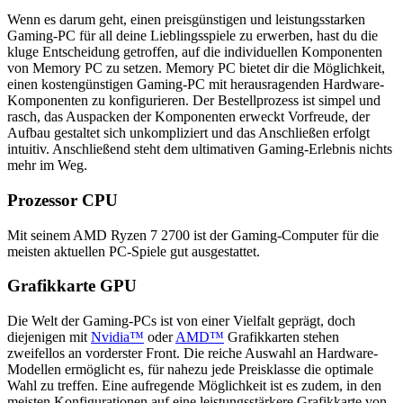
Wenn es darum geht, einen preisgünstigen und leistungsstarken
Gaming-PC für all deine Lieblingsspiele zu erwerben, hast du die
kluge Entscheidung getroffen, auf die individuellen Komponenten
von Memory PC zu setzen. Memory PC bietet dir die Möglichkeit,
einen kostengünstigen Gaming-PC mit herausragenden Hardware-
Komponenten zu konfigurieren. Der Bestellprozess ist simpel und
rasch, das Auspacken der Komponenten erweckt Vorfreude, der
Aufbau gestaltet sich unkompliziert und das Anschließen erfolgt
intuitiv. Anschließend steht dem ultimativen Gaming-Erlebnis nichts
mehr im Weg.
Prozessor CPU
Mit seinem AMD Ryzen 7 2700 ist der Gaming-Computer für die
meisten aktuellen PC-Spiele gut ausgestattet.
Grafikkarte GPU
Die Welt der Gaming-PCs ist von einer Vielfalt geprägt, doch
diejenigen mit
Nvidia™
oder
AMD™
Grafikkarten stehen
zweifellos an vorderster Front. Die reiche Auswahl an Hardware-
Modellen ermöglicht es, für nahezu jede Preisklasse die optimale
Wahl zu treffen. Eine aufregende Möglichkeit ist es zudem, in den
meisten Konfigurationen auf eine leistungsstärkere Grafikkarte von