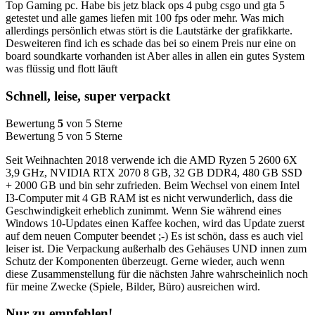
Top Gaming pc. Habe bis jetz black ops 4 pubg csgo und gta 5
getestet und alle games liefen mit 100 fps oder mehr. Was mich
allerdings persönlich etwas stört is die Lautstärke der grafikkarte.
Desweiteren find ich es schade das bei so einem Preis nur eine on
board soundkarte vorhanden ist Aber alles in allen ein gutes System
was flüssig und flott läuft
Schnell, leise, super verpackt
Bewertung
5
von 5 Sterne
Bewertung 5 von 5 Sterne
Seit Weihnachten 2018 verwende ich die AMD Ryzen 5 2600 6X
3,9 GHz, NVIDIA RTX 2070 8 GB, 32 GB DDR4, 480 GB SSD
+ 2000 GB und bin sehr zufrieden. Beim Wechsel von einem Intel
I3-Computer mit 4 GB RAM ist es nicht verwunderlich, dass die
Geschwindigkeit erheblich zunimmt. Wenn Sie während eines
Windows 10-Updates einen Kaffee kochen, wird das Update zuerst
auf dem neuen Computer beendet ;-) Es ist schön, dass es auch viel
leiser ist. Die Verpackung außerhalb des Gehäuses UND innen zum
Schutz der Komponenten überzeugt. Gerne wieder, auch wenn
diese Zusammenstellung für die nächsten Jahre wahrscheinlich noch
für meine Zwecke (Spiele, Bilder, Büro) ausreichen wird.
Nur zu empfehlen!