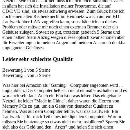
Netzteil. Wie man das öffnet muss ich auch noch rausfinden. Alles
in allem hat sich die Installation meiner Programme, die auf
CD/DVD sind, als etwas schwierig erwiesen. Zum Glück habe ich
noch einen alten Rechenknecht im Heimnetz wo ich auf ein BD-
Laufwerk über LAN zugreifen kann, sonst hätte ich ein dickes
Problem oder müsste mir noch einen externen Brenner oder ein
Gehäuse zulegen. Soweit so gut, trotzdem gebe ich 5 Sterne und
einen halben Stern Abzug wegen dieses optisch zwar schönen aber
für Erweiterungen in meinen Augen und meinem Anspruch denkbar
ungeigneten Gehäuses.
Leider sehr schlechte Qualität
Bewertung
1
von 5 Sterne
Bewertung 1 von 5 Sterne
Was hier bei Amazon als "Gaming" -Computer angeboten wird ...
unglaublich. Der Computer ließ sich nicht einmal einschalten und es
war auch sehr laut. Auch ein Fön ist etwas leiser. Das eingebaute
Netzteil ist leider "Made in China", daher waren die Herren von
Memory PCs zu gut, um ein Gerät von deutscher Qualität zu
nehmen. Was auf dem Computer fehlte, war das Laufwerk. Ein
Laufwerk ist für mich Teil eines intelligenten Computers. Warum
müssen Sie heutzutage so etwas nicht mehr installieren? Sparen Sie
sich also das Geld und den "Ärger" und holen Sie sich einen