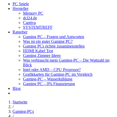
PC Spiele
Hersteller
Memory PC
dcl24.de
Captiva
SYSTEMTREFF
Ratgeber
Gaming PC – Fragen und Antworten
Was ist ein guter Gaming PC?
Gaming PCs richtig zusammenstellen
HDMI Kabel Test
Gaming Zimmer Ideen
Was verbraucht mein Gaming-PC – Die Wattzahl im
Blick
Intel oder AMD – CPU Prozessor?
Grafikkarten für Gaming-PC im Vergleich
Gaming-PC – Wasserkühlung
Gaming PC – 0% Finanzierung
Blog
Startseite
/
Gaming-PCs
/