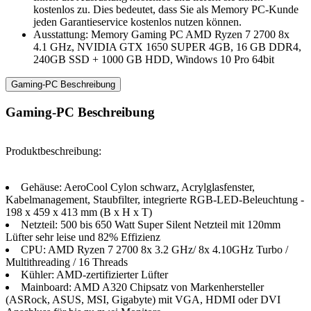
kostenlos zu. Dies bedeutet, dass Sie als Memory PC-Kunde
jeden Garantieservice kostenlos nutzen können.
Ausstattung: Memory Gaming PC AMD Ryzen 7 2700 8x
4.1 GHz, NVIDIA GTX 1650 SUPER 4GB, 16 GB DDR4,
240GB SSD + 1000 GB HDD, Windows 10 Pro 64bit
Gaming-PC Beschreibung
Gaming-PC Beschreibung
Produktbeschreibung:
Gehäuse: AeroCool Cylon schwarz, Acrylglasfenster,
Kabelmanagement, Staubfilter, integrierte RGB-LED-Beleuchtung -
198 x 459 x 413 mm (B x H x T)
Netzteil: 500 bis 650 Watt Super Silent Netzteil mit 120mm
Lüfter sehr leise und 82% Effizienz
CPU: AMD Ryzen 7 2700 8x 3.2 GHz/ 8x 4.10GHz Turbo /
Multithreading / 16 Threads
Kühler: AMD-zertifizierter Lüfter
Mainboard: AMD A320 Chipsatz von Markenhersteller
(ASRock, ASUS, MSI, Gigabyte) mit VGA, HDMI oder DVI