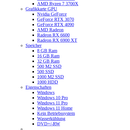
AMD Ryzen 7 3700X
Grafikkarte GPU
Nvidia GeForce
GeForce RTX 3070
GeForce RTX 4090
AMD Radeon
Radeon RX 6600
Radeon RX 6900 XT
Speicher
8 GB Ram
16 GB Ram
32 GB Ram
500 M2 SSD
500 SSD
1000 M2 SSD
1000 HDD
Eigenschaften
Windows
Windows 10 Pro
Windows 11 Pro
Windows 11 Home
Kein Betriebssystem
Wasserkühlung
DVD+/-RW