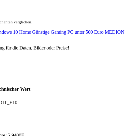
onenten verglichen.
ndows 10 Home
Günstige Gaming PC unter 500 Euro
MEDION
ng für die Daten, Bilder oder Preise!
chnischer Wert
NDIT_E10
Core i5-9400F