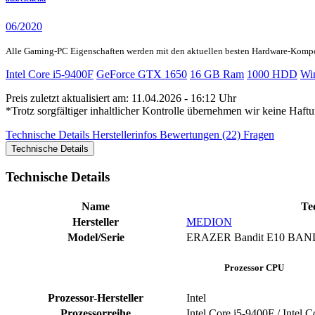
06/2020
Alle Gaming-PC Eigenschaften werden mit den aktuellen besten Hardware-Komp
Intel Core i5-9400F
GeForce GTX 1650
16 GB Ram
1000 HDD
Wi
Preis zuletzt aktualisiert am: 11.04.2026 - 16:12 Uhr
*Trotz sorgfältiger inhaltlicher Kontrolle übernehmen wir keine Haftu
Technische Details
Herstellerinfos
Bewertungen (22)
Fragen
Technische Details
Technische Details
Name
Te
Hersteller
MEDION
Model/Serie
‎ERAZER Bandit E10 ‎BA
Prozessor CPU
Prozessor-Hersteller
‎Intel
Prozessorreihe
Intel Core i5-9400F / Intel 