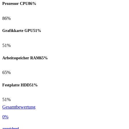
Prozessor CPU
86%
86%
Grafikkarte GPU
51%
51%
Arbeitsspeicher RAM
65%
65%
Festplatte HDD
51%
51%
Gesamtbewertung
0
%
ausreichend