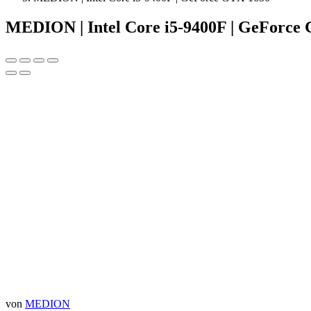
MEDION | Intel Core i5-9400F | GeForce
von
MEDION