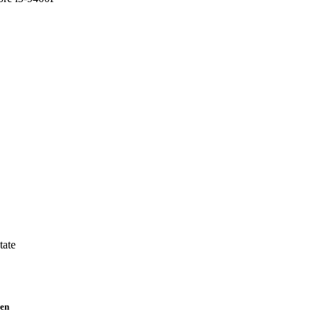
tate
en