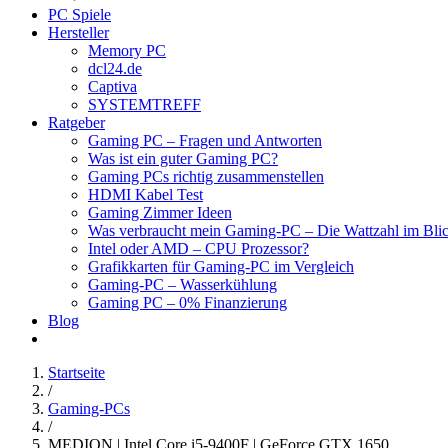
PC Spiele
Hersteller
Memory PC
dcl24.de
Captiva
SYSTEMTREFF
Ratgeber
Gaming PC – Fragen und Antworten
Was ist ein guter Gaming PC?
Gaming PCs richtig zusammenstellen
HDMI Kabel Test
Gaming Zimmer Ideen
Was verbraucht mein Gaming-PC – Die Wattzahl im Bli
Intel oder AMD – CPU Prozessor?
Grafikkarten für Gaming-PC im Vergleich
Gaming-PC – Wasserkühlung
Gaming PC – 0% Finanzierung
Blog
Startseite
/
Gaming-PCs
/
MEDION | Intel Core i5-9400F | GeForce GTX 1650