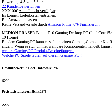
Bewertung
4.5
von 5 Sterne
22
Kundenbewertungen
XXX.00
€
Aktuell nicht verfügbar
Es können Lieferkosten entstehen.
Bei Amazon anpassen
Keine Versandvorteile durch
Amazon Prime
.
0% Finanzierung
MEDION ERAZER Bandit E10 Gaming Desktop PC (Intel Core
10 Home)
Bei dem Gaming-PC kann es sich um einen Gaming-Computer Konfigur
ändern. Wenn es sich um frei wählbare Komponenten handelt, kanns
weitere Gaming-PC Produkt-Beschreibungen
Welche PC-Spiele laufen auf diesem Gaming-PC ?
Gesamtbewertung der Hardware
62%
62%
Preis Leistungsverhältnis
55%
55%