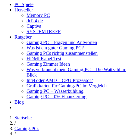
PC Spiele
Hersteller
Memory PC
dcl24.de
Captiva
SYSTEMTREFF
Ratgeber
Gaming PC – Fragen und Antworten
Was ist ein guter Gaming PC?
Gaming PCs richtig zusammenstellen
HDMI Kabel Test
Gaming Zimmer Ideen
Was verbraucht mein Gaming-PC – Die Wattzahl im
Blick
Intel oder AMD – CPU Prozessor?
Grafikkarten für Gaming-PC im Vergleich
Gaming-PC – Wasserkühlung
Gaming PC – 0% Finanzierung
Blog
Startseite
/
Gaming-PCs
/