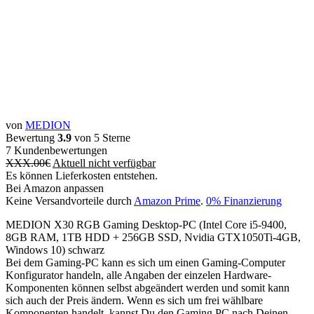
von
MEDION
Bewertung
3.9
von 5 Sterne
7
Kundenbewertungen
XXX.00
€
Aktuell nicht verfügbar
Es können Lieferkosten entstehen.
Bei Amazon anpassen
Keine Versandvorteile durch
Amazon Prime
.
0% Finanzierung
MEDION X30 RGB Gaming Desktop-PC (Intel Core i5-9400,
8GB RAM, 1TB HDD + 256GB SSD, Nvidia GTX1050Ti-4GB,
Windows 10) schwarz
Bei dem Gaming-PC kann es sich um einen Gaming-Computer
Konfigurator handeln, alle Angaben der einzelen Hardware-
Komponenten können selbst abgeändert werden und somit kann
sich auch der Preis ändern. Wenn es sich um frei wählbare
Komponenten handelt, kannst Du den Gaming PC nach Deinen