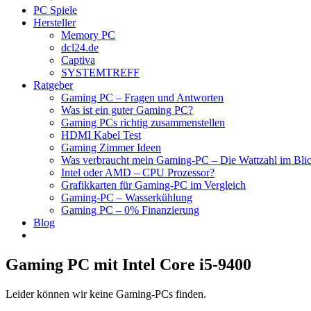
PC Spiele
Hersteller
Memory PC
dcl24.de
Captiva
SYSTEMTREFF
Ratgeber
Gaming PC – Fragen und Antworten
Was ist ein guter Gaming PC?
Gaming PCs richtig zusammenstellen
HDMI Kabel Test
Gaming Zimmer Ideen
Was verbraucht mein Gaming-PC – Die Wattzahl im Bli
Intel oder AMD – CPU Prozessor?
Grafikkarten für Gaming-PC im Vergleich
Gaming-PC – Wasserkühlung
Gaming PC – 0% Finanzierung
Blog
Gaming PC mit Intel Core i5-9400
Leider können wir keine Gaming-PCs finden.