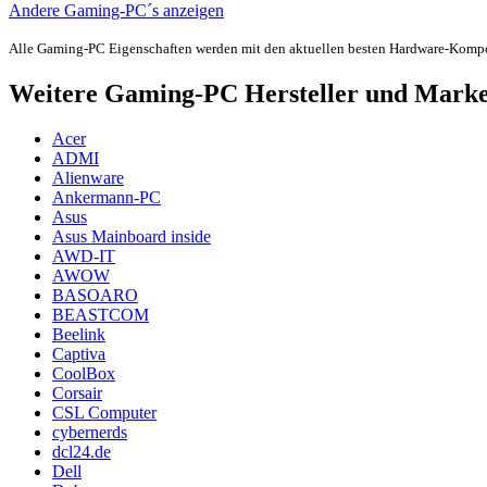
Andere Gaming-PC´s anzeigen
Alle Gaming-PC Eigenschaften werden mit den aktuellen besten Hardware-Komp
Weitere Gaming-PC Hersteller und Mark
Acer
ADMI
Alienware
Ankermann-PC
Asus
Asus Mainboard inside
AWD-IT
AWOW
BASOARO
BEASTCOM
Beelink
Captiva
CoolBox
Corsair
CSL Computer
cybernerds
dcl24.de
Dell