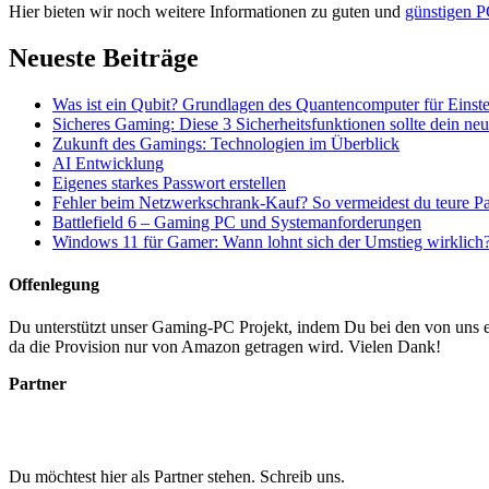
Hier bieten wir noch weitere Informationen zu guten und
günstigen P
Neueste Beiträge
Was ist ein Qubit? Grundlagen des Quantencomputer für Einste
Sicheres Gaming: Diese 3 Sicherheitsfunktionen sollte dein n
Zukunft des Gamings: Technologien im Überblick
AI Entwicklung
Eigenes starkes Passwort erstellen
Fehler beim Netzwerkschrank-Kauf? So vermeidest du teure P
Battlefield 6 – Gaming PC und Systemanforderungen
Windows 11 für Gamer: Wann lohnt sich der Umstieg wirklich
Offenlegung
Du unterstützt unser Gaming-PC Projekt, indem Du bei den von uns em
da die Provision nur von Amazon getragen wird. Vielen Dank!
Partner
Du möchtest hier als Partner stehen. Schreib uns.