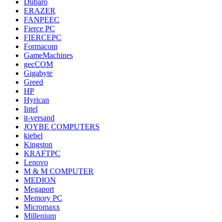
Dubaro
ERAZER
FANPEEC
Fierce PC
FIERCEPC
Formacom
GameMachines
gecCOM
Gigabyte
Greed
HP
Hyrican
Intel
it-versand
JOYBE COMPUTERS
kiebel
Kingston
KRAFTPC
Lenovo
M & M COMPUTER
MEDION
Megaport
Memory PC
Micromaxx
Millenium