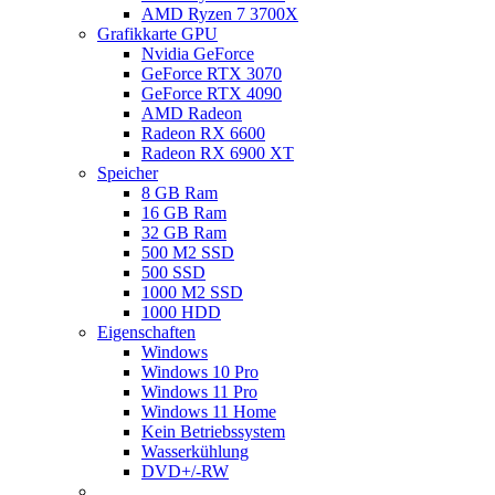
AMD Ryzen 7 3700X
Grafikkarte GPU
Nvidia GeForce
GeForce RTX 3070
GeForce RTX 4090
AMD Radeon
Radeon RX 6600
Radeon RX 6900 XT
Speicher
8 GB Ram
16 GB Ram
32 GB Ram
500 M2 SSD
500 SSD
1000 M2 SSD
1000 HDD
Eigenschaften
Windows
Windows 10 Pro
Windows 11 Pro
Windows 11 Home
Kein Betriebssystem
Wasserkühlung
DVD+/-RW