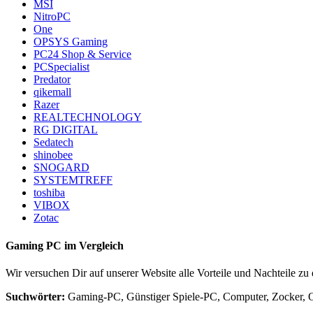
MSI
NitroPC
One
OPSYS Gaming
PC24 Shop & Service
PCSpecialist
Predator
qikemall
Razer
REALTECHNOLOGY
RG DIGITAL
Sedatech
shinobee
SNOGARD
SYSTEMTREFF
toshiba
VIBOX
Zotac
Gaming PC im Vergleich
Wir versuchen Dir auf unserer Website alle Vorteile und Nachteile z
Suchwörter:
Gaming-PC, Günstiger Spiele-PC, Computer, Zocker, O