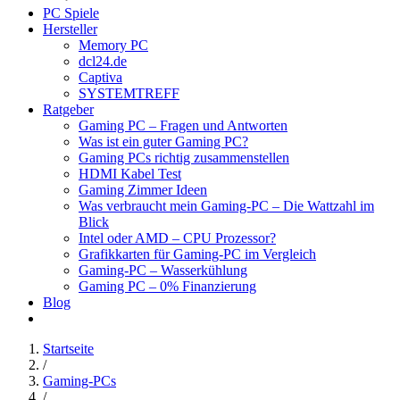
PC Spiele
Hersteller
Memory PC
dcl24.de
Captiva
SYSTEMTREFF
Ratgeber
Gaming PC – Fragen und Antworten
Was ist ein guter Gaming PC?
Gaming PCs richtig zusammenstellen
HDMI Kabel Test
Gaming Zimmer Ideen
Was verbraucht mein Gaming-PC – Die Wattzahl im
Blick
Intel oder AMD – CPU Prozessor?
Grafikkarten für Gaming-PC im Vergleich
Gaming-PC – Wasserkühlung
Gaming PC – 0% Finanzierung
Blog
Startseite
/
Gaming-PCs
/