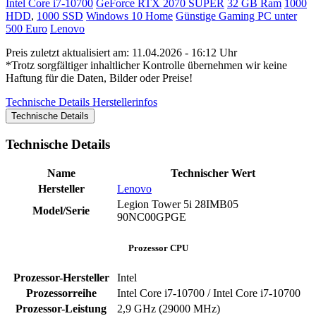
Intel Core i7-10700
GeForce RTX 2070 SUPER
32 GB Ram
1000
HDD
,
1000 SSD
Windows 10 Home
Günstige Gaming PC unter
500 Euro
Lenovo
Preis zuletzt aktualisiert am: 11.04.2026 - 16:12 Uhr
*Trotz sorgfältiger inhaltlicher Kontrolle übernehmen wir keine
Haftung für die Daten, Bilder oder Preise!
Technische Details
Herstellerinfos
Technische Details
Technische Details
Name
Technischer Wert
Hersteller
Lenovo
‎Legion Tower 5i 28IMB05
Model/Serie
‎90NC00GPGE
Prozessor CPU
Prozessor-Hersteller
‎Intel
Prozessorreihe
Intel Core i7-10700 / Intel Core i7-10700
Prozessor-Leistung
‎2,9 GHz (29000 MHz)