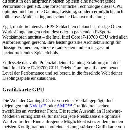
du selbst in den anspruchsvollsten Spielen eine hervorragende
Performance genießt. Die fortschrittliche Technologie dieser CPU
optimiert nicht nur die Gaming-Leistung, sondern ermöglicht auch
müheloses Multitasking und schnelle Datenverarbeitung.
Egal, ob du in intensive FPS-Schlachten eintauchst, riesige Open-
World-Umgebungen erkundest oder in packenden E-Sport-
Wettkämpfen antrittst – die ‎Intel Intel Core i7-10700 CPU wird allen
Anforderungen gerecht. Ihre leistungsstarke Architektur sorgt für
flüssige Frameraten, kürzere Ladezeiten und ein insgesamt
beeindruckendes Spielerlebnis.
Entfessele das volle Potenzial deiner Gaming-Erfahrung mit der
‎Intel Intel Core i7-10700 CPU. Erlebe Gaming auf einem neuen
Level der Performance und sei bereit, in die fesselnde Welt deiner
Lieblingsspiele einzutauchen.
Grafikkarte GPU
Die Welt der Gaming-PCs ist von einer Vielfalt geprägt, doch
diejenigen mit
Nvidia™
oder
AMD™
Grafikkarten stehen
zweifellos an vorderster Front. Die reiche Auswahl an Hardware-
Modellen ermöglicht es, für nahezu jede Preisklasse die optimale
Wahl zu treffen. Eine aufregende Möglichkeit ist es zudem, in den
meisten Konfigurationen auf eine leistungsstärkere Grafikkarte von