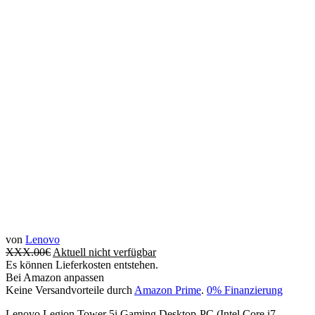
von
Lenovo
XXX.00
€
Aktuell nicht verfügbar
Es können Lieferkosten entstehen.
Bei Amazon anpassen
Keine Versandvorteile durch
Amazon Prime
.
0% Finanzierung
Lenovo Legion Tower 5i Gaming Desktop-PC (Intel Core i7-