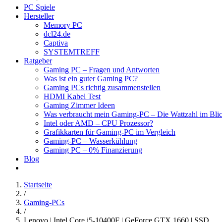
PC Spiele
Hersteller
Memory PC
dcl24.de
Captiva
SYSTEMTREFF
Ratgeber
Gaming PC – Fragen und Antworten
Was ist ein guter Gaming PC?
Gaming PCs richtig zusammenstellen
HDMI Kabel Test
Gaming Zimmer Ideen
Was verbraucht mein Gaming-PC – Die Wattzahl im Bli
Intel oder AMD – CPU Prozessor?
Grafikkarten für Gaming-PC im Vergleich
Gaming-PC – Wasserkühlung
Gaming PC – 0% Finanzierung
Blog
Startseite
/
Gaming-PCs
/
Lenovo | Intel Core i5-10400F | GeForce GTX 1660 | SSD