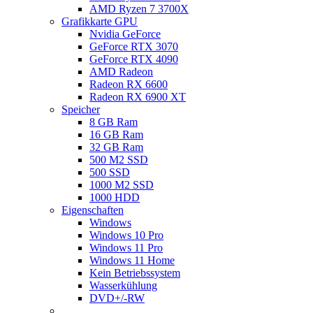
AMD Ryzen 7 3700X
Grafikkarte GPU
Nvidia GeForce
GeForce RTX 3070
GeForce RTX 4090
AMD Radeon
Radeon RX 6600
Radeon RX 6900 XT
Speicher
8 GB Ram
16 GB Ram
32 GB Ram
500 M2 SSD
500 SSD
1000 M2 SSD
1000 HDD
Eigenschaften
Windows
Windows 10 Pro
Windows 11 Pro
Windows 11 Home
Kein Betriebssystem
Wasserkühlung
DVD+/-RW