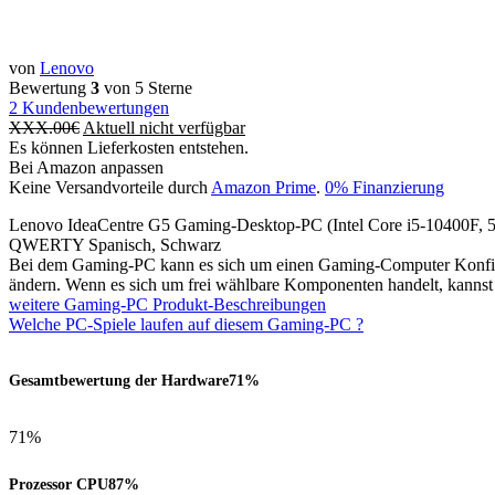
von
Lenovo
Bewertung
3
von 5 Sterne
2
Kundenbewertungen
XXX.00
€
Aktuell nicht verfügbar
Es können Lieferkosten entstehen.
Bei Amazon anpassen
Keine Versandvorteile durch
Amazon Prime
.
0% Finanzierung
Lenovo IdeaCentre G5 Gaming-Desktop-PC (Intel Core i5-1040
QWERTY Spanisch, Schwarz
Bei dem Gaming-PC kann es sich um einen Gaming-Computer Konfigur
ändern. Wenn es sich um frei wählbare Komponenten handelt, kanns
weitere Gaming-PC Produkt-Beschreibungen
Welche PC-Spiele laufen auf diesem Gaming-PC ?
Gesamtbewertung der Hardware
71%
71%
Prozessor CPU
87%