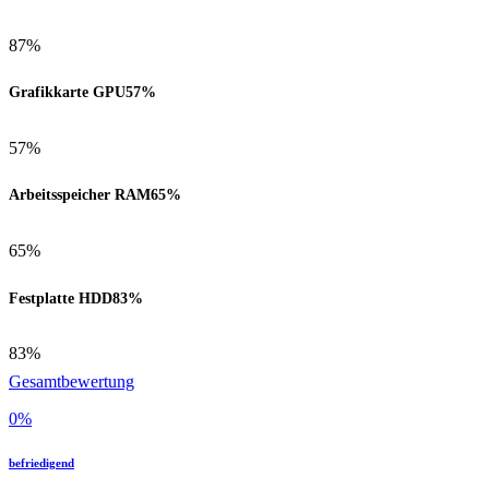
87%
Grafikkarte GPU
57%
57%
Arbeitsspeicher RAM
65%
65%
Festplatte HDD
83%
83%
Gesamtbewertung
0
%
befriedigend