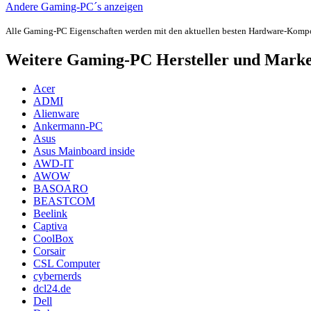
Andere Gaming-PC´s anzeigen
Alle Gaming-PC Eigenschaften werden mit den aktuellen besten Hardware-Komp
Weitere Gaming-PC Hersteller und Mark
Acer
ADMI
Alienware
Ankermann-PC
Asus
Asus Mainboard inside
AWD-IT
AWOW
BASOARO
BEASTCOM
Beelink
Captiva
CoolBox
Corsair
CSL Computer
cybernerds
dcl24.de
Dell