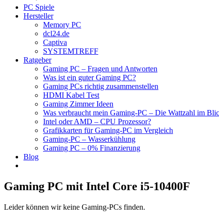
PC Spiele
Hersteller
Memory PC
dcl24.de
Captiva
SYSTEMTREFF
Ratgeber
Gaming PC – Fragen und Antworten
Was ist ein guter Gaming PC?
Gaming PCs richtig zusammenstellen
HDMI Kabel Test
Gaming Zimmer Ideen
Was verbraucht mein Gaming-PC – Die Wattzahl im Bli
Intel oder AMD – CPU Prozessor?
Grafikkarten für Gaming-PC im Vergleich
Gaming-PC – Wasserkühlung
Gaming PC – 0% Finanzierung
Blog
Gaming PC mit Intel Core i5-10400F
Leider können wir keine Gaming-PCs finden.