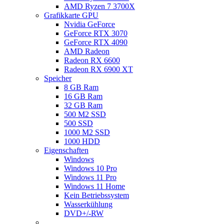
AMD Ryzen 7 3700X
Grafikkarte GPU
Nvidia GeForce
GeForce RTX 3070
GeForce RTX 4090
AMD Radeon
Radeon RX 6600
Radeon RX 6900 XT
Speicher
8 GB Ram
16 GB Ram
32 GB Ram
500 M2 SSD
500 SSD
1000 M2 SSD
1000 HDD
Eigenschaften
Windows
Windows 10 Pro
Windows 11 Pro
Windows 11 Home
Kein Betriebssystem
Wasserkühlung
DVD+/-RW