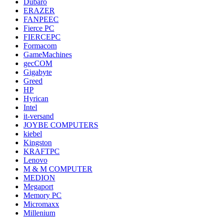
Dubaro
ERAZER
FANPEEC
Fierce PC
FIERCEPC
Formacom
GameMachines
gecCOM
Gigabyte
Greed
HP
Hyrican
Intel
it-versand
JOYBE COMPUTERS
kiebel
Kingston
KRAFTPC
Lenovo
M & M COMPUTER
MEDION
Megaport
Memory PC
Micromaxx
Millenium