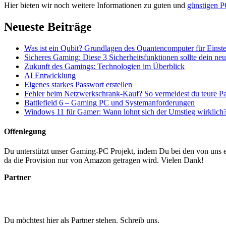
Hier bieten wir noch weitere Informationen zu guten und
günstigen P
Neueste Beiträge
Was ist ein Qubit? Grundlagen des Quantencomputer für Einste
Sicheres Gaming: Diese 3 Sicherheitsfunktionen sollte dein n
Zukunft des Gamings: Technologien im Überblick
AI Entwicklung
Eigenes starkes Passwort erstellen
Fehler beim Netzwerkschrank-Kauf? So vermeidest du teure P
Battlefield 6 – Gaming PC und Systemanforderungen
Windows 11 für Gamer: Wann lohnt sich der Umstieg wirklich
Offenlegung
Du unterstützt unser Gaming-PC Projekt, indem Du bei den von uns em
da die Provision nur von Amazon getragen wird. Vielen Dank!
Partner
Du möchtest hier als Partner stehen. Schreib uns.