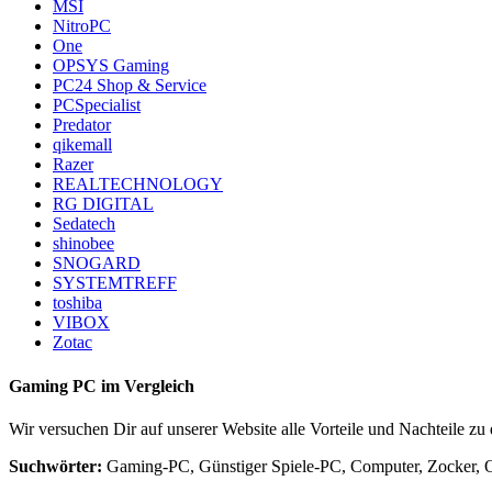
MSI
NitroPC
One
OPSYS Gaming
PC24 Shop & Service
PCSpecialist
Predator
qikemall
Razer
REALTECHNOLOGY
RG DIGITAL
Sedatech
shinobee
SNOGARD
SYSTEMTREFF
toshiba
VIBOX
Zotac
Gaming PC im Vergleich
Wir versuchen Dir auf unserer Website alle Vorteile und Nachteile z
Suchwörter:
Gaming-PC, Günstiger Spiele-PC, Computer, Zocker, O