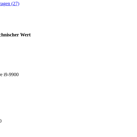
ragen (27)
chnischer Wert
re i9-9900
0