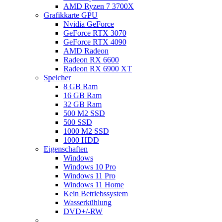
AMD Ryzen 7 3700X
Grafikkarte GPU
Nvidia GeForce
GeForce RTX 3070
GeForce RTX 4090
AMD Radeon
Radeon RX 6600
Radeon RX 6900 XT
Speicher
8 GB Ram
16 GB Ram
32 GB Ram
500 M2 SSD
500 SSD
1000 M2 SSD
1000 HDD
Eigenschaften
Windows
Windows 10 Pro
Windows 11 Pro
Windows 11 Home
Kein Betriebssystem
Wasserkühlung
DVD+/-RW