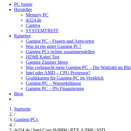
PC Spiele
Hersteller
Memory PC
dcl24.de
Captiva
SYSTEMTREFF
Ratgeber
Gaming PC – Fragen und Antworten
Was ist ein guter Gaming PC?
Gaming PCs richtig zusammenstellen
HDMI Kabel Test
Gaming Zimmer Ideen
Was verbraucht mein Gaming-PC – Die Wattzahl im Bli
Intel oder AMD – CPU Prozessor?
Grafikkarten für Gaming-PC im Vergleich
Gaming-PC – Wasserkühlung
Gaming PC – 0% Finanzierung
Blog
Startseite
/
Gaming-PCs
/
dcl24.de | Intel Core i9-9900 | RTX A2000 | SSD