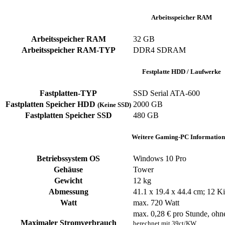
Arbeitsspeicher RAM
Arbeitsspeicher RAM
32 GB
Arbeitsspeicher RAM-TYP
DDR4 SDRAM
Festplatte HDD / Laufwerke
Fastplatten-TYP
SSD Serial ATA-600
Fastplatten Speicher HDD
2000 GB
(Keine SSD)
Fastplatten Speicher SSD
480 GB
Weitere Gaming-PC Information
Betriebssystem OS
Windows 10 Pro
Gehäuse
Tower
Gewicht
12 kg
Abmessung
41.1 x 19.4 x 44.4 cm; 12 
Watt
max. 720 Watt
max. 0,28 € pro Stunde, ohn
Maximaler Stromverbrauch
berechnet mit 39ct/KW