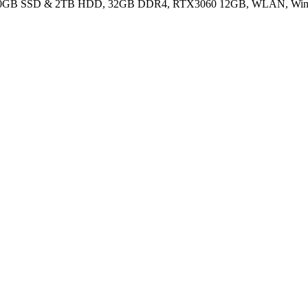
o - 500GB SSD & 2TB HDD, 32GB DDR4, RTX3060 12GB, WLAN, Win