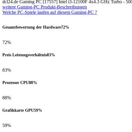
dcl24.de Gaming PC [17557] Intel i3-12100F 4x4.3 GHz Turb
weitere Gaming-PC Produkt-Beschreibungen
Welche PC-Spiele laufen auf diesem Gaming-PC ?
Gesamtbewertung der Hardware
72%
72%
Preis Leistungsverhältnis
83%
83%
Prozessor CPU
88%
88%
Grafikkarte GPU
59%
59%