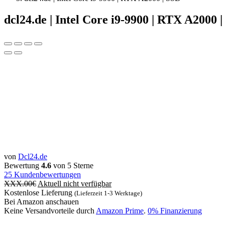
dcl24.de | Intel Core i9-9900 | RTX A2000 
von
Dcl24.de
Bewertung
4.6
von 5 Sterne
25
Kundenbewertungen
XXX.00
€
Aktuell nicht verfügbar
Kostenlose Lieferung
(Lieferzeit 1-3 Werktage)
Bei Amazon anschauen
Keine Versandvorteile durch
Amazon Prime
.
0% Finanzierung