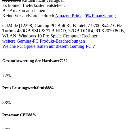
XXX.00
€
Aktuell nicht verfügbar
Es können Lieferkosten entstehen.
Bei Amazon anschauen
Keine Versandvorteile durch
Amazon Prime
.
0% Finanzierung
dcl24.de [12298] Gaming PC Bolt RGB Intel i7-9700 8x4.7 GHz
Turbo - 480GB SSD & 2TB HDD, 32GB DDR4, RTX2070 8GB,
WLAN, Windows 10 Pro Spiele Computer Rechner
weitere Gaming-PC Produkt-Beschreibungen
Welche PC-Spiele laufen auf diesem Gaming-PC ?
Gesamtbewertung der Hardware
72%
72%
Preis Leistungsverhältnis
88%
88%
Prozessor CPU
88%