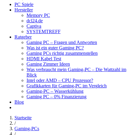
PC Spiele
Hersteller
Memory PC
dcl24.de
Captiva
SYSTEMTREFF
Ratgeber
Gaming PC – Fragen und Antworten
Was ist ein guter Gaming PC?
Gaming PCs richtig zusammenstellen
HDMI Kabel Test
Gaming Zimmer Ideen
Was verbraucht mein Gaming-PC – Die Wattzahl im
Blick
Intel oder AMD – CPU Prozessor?
Grafikkarten für Gaming-PC im Vergleich
Gaming-PC – Wasserkühlung
Gaming PC – 0% Finanzierung
Blog
Startseite
/
Gaming-PCs
/