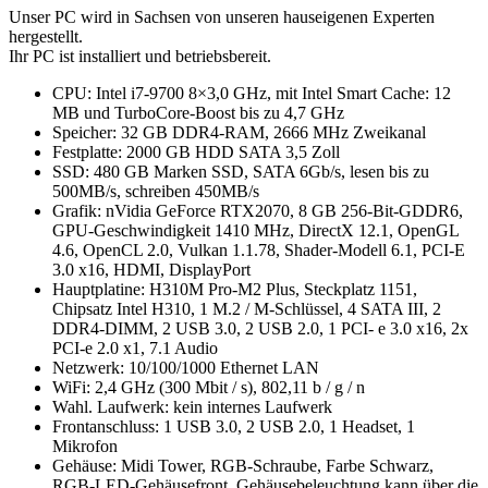
Unser PC wird in Sachsen von unseren hauseigenen Experten
hergestellt.
Ihr PC ist installiert und betriebsbereit.
CPU: Intel i7-9700 8×3,0 GHz, mit Intel Smart Cache: 12
MB und TurboCore-Boost bis zu 4,7 GHz
Speicher: 32 GB DDR4-RAM, 2666 MHz Zweikanal
Festplatte: 2000 GB HDD SATA 3,5 Zoll
SSD: 480 GB Marken SSD, SATA 6Gb/s, lesen bis zu
500MB/s, schreiben 450MB/s
Grafik: nVidia GeForce RTX2070, 8 GB 256-Bit-GDDR6,
GPU-Geschwindigkeit 1410 MHz, DirectX 12.1, OpenGL
4.6, OpenCL 2.0, Vulkan 1.1.78, Shader-Modell 6.1, PCI-E
3.0 x16, HDMI, DisplayPort
Hauptplatine: H310M Pro-M2 Plus, Steckplatz 1151,
Chipsatz Intel H310, 1 M.2 / M-Schlüssel, 4 SATA III, 2
DDR4-DIMM, 2 USB 3.0, 2 USB 2.0, 1 PCI- e 3.0 x16, 2x
PCI-e 2.0 x1, 7.1 Audio
Netzwerk: 10/100/1000 Ethernet LAN
WiFi: 2,4 GHz (300 Mbit / s), 802,11 b / g / n
Wahl. Laufwerk: kein internes Laufwerk
Frontanschluss: 1 USB 3.0, 2 USB 2.0, 1 Headset, 1
Mikrofon
Gehäuse: Midi Tower, RGB-Schraube, Farbe Schwarz,
RGB-LED-Gehäusefront, Gehäusebeleuchtung kann über die