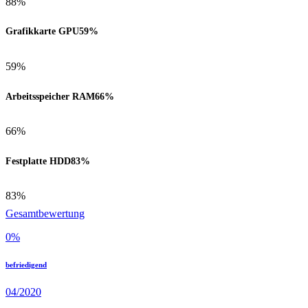
88%
Grafikkarte GPU
59%
59%
Arbeitsspeicher RAM
66%
66%
Festplatte HDD
83%
83%
Gesamtbewertung
0
%
befriedigend
04/2020