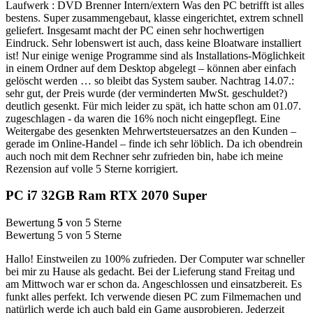
Laufwerk : DVD Brenner Intern/extern Was den PC betrifft ist alles
bestens. Super zusammengebaut, klasse eingerichtet, extrem schnell
geliefert. Insgesamt macht der PC einen sehr hochwertigen
Eindruck. Sehr lobenswert ist auch, dass keine Bloatware installiert
ist! Nur einige wenige Programme sind als Installations-Möglichkeit
in einem Ordner auf dem Desktop abgelegt – können aber einfach
gelöscht werden … so bleibt das System sauber. Nachtrag 14.07.:
sehr gut, der Preis wurde (der verminderten MwSt. geschuldet?)
deutlich gesenkt. Für mich leider zu spät, ich hatte schon am 01.07.
zugeschlagen - da waren die 16% noch nicht eingepflegt. Eine
Weitergabe des gesenkten Mehrwertsteuersatzes an den Kunden –
gerade im Online-Handel – finde ich sehr löblich. Da ich obendrein
auch noch mit dem Rechner sehr zufrieden bin, habe ich meine
Rezension auf volle 5 Sterne korrigiert.
PC i7 32GB Ram RTX 2070 Super
Bewertung
5
von 5 Sterne
Bewertung 5 von 5 Sterne
Hallo! Einstweilen zu 100% zufrieden. Der Computer war schneller
bei mir zu Hause als gedacht. Bei der Lieferung stand Freitag und
am Mittwoch war er schon da. Angeschlossen und einsatzbereit. Es
funkt alles perfekt. Ich verwende diesen PC zum Filmemachen und
natürlich werde ich auch bald ein Game ausprobieren. Jederzeit