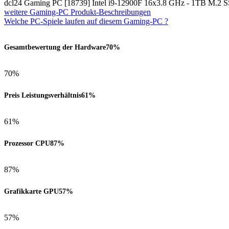
dcl24 Gaming PC [18739] Intel i9-12900F 16x3.8 GHz - 1TB M
weitere Gaming-PC Produkt-Beschreibungen
Welche PC-Spiele laufen auf diesem Gaming-PC ?
Gesamtbewertung der Hardware
70%
70%
Preis Leistungsverhältnis
61%
61%
Prozessor CPU
87%
87%
Grafikkarte GPU
57%
57%