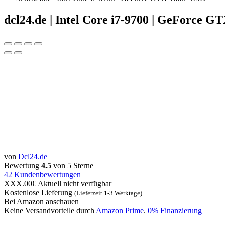
dcl24.de | Intel Core i7-9700 | GeForce G
von
Dcl24.de
Bewertung
4.5
von 5 Sterne
42
Kundenbewertungen
XXX.00
€
Aktuell nicht verfügbar
Kostenlose Lieferung
(Lieferzeit 1-3 Werktage)
Bei Amazon anschauen
Keine Versandvorteile durch
Amazon Prime
.
0% Finanzierung