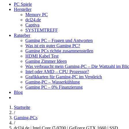
PC Spiele
Hersteller
Memory PC
dcl24.de
Captiva
SYSTEMTREFF
Ratgeber
Gaming PC – Fragen und Antworten
Was ist ein guter Gaming PC?
Gaming PCs richtig zusammenstellen
HDMI Kabel Test
Gaming Zimmer Ideen
Was verbraucht mein Gaming-PC – Die Wattzahl im Bli
Intel oder AMD – CPU Prozessor?
Grafikkarten für Gaming-PC im Vergleich
Gaming-PC – Wasserkühlung
Gaming PC – 0% Finanzierung
Blog
Startseite
/
Gaming-PCs
/
dcl24.de | Intel Core i7-9700 | GeForce GTX 1660 | SSD