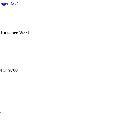
ragen (27)
chnischer Wert
re i7-9700
i