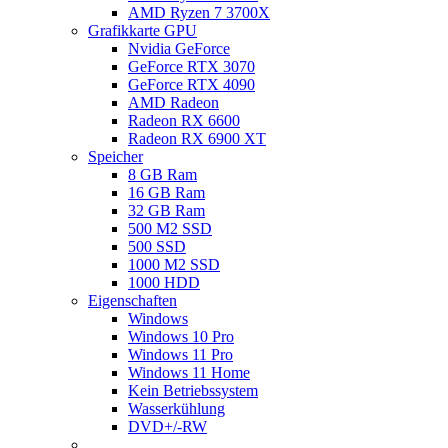
AMD Ryzen 7 3700X
Grafikkarte GPU
Nvidia GeForce
GeForce RTX 3070
GeForce RTX 4090
AMD Radeon
Radeon RX 6600
Radeon RX 6900 XT
Speicher
8 GB Ram
16 GB Ram
32 GB Ram
500 M2 SSD
500 SSD
1000 M2 SSD
1000 HDD
Eigenschaften
Windows
Windows 10 Pro
Windows 11 Pro
Windows 11 Home
Kein Betriebssystem
Wasserkühlung
DVD+/-RW