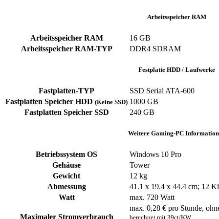
Arbeitsspeicher RAM
Arbeitsspeicher RAM
16 GB
Arbeitsspeicher RAM-TYP
DDR4 SDRAM
Festplatte HDD / Laufwerke
Fastplatten-TYP
SSD Serial ATA-600
Fastplatten Speicher HDD
1000 GB
(Keine SSD)
Fastplatten Speicher SSD
240 GB
Weitere Gaming-PC Information
Betriebssystem OS
Windows 10 Pro
Gehäuse
Tower
Gewicht
12 kg
Abmessung
41.1 x 19.4 x 44.4 cm; 12 
Watt
max. 720 Watt
max. 0,28 € pro Stunde, ohn
Maximaler Stromverbrauch
berechnet mit 39ct/KW