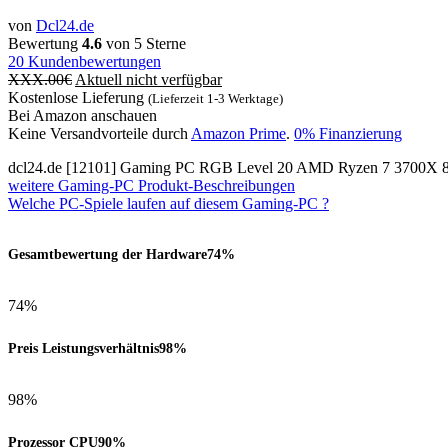
von
Dcl24.de
Bewertung
4.6
von 5 Sterne
20
Kundenbewertungen
XXX.00
€
Aktuell nicht verfügbar
Kostenlose Lieferung
(Lieferzeit 1-3 Werktage)
Bei Amazon anschauen
Keine Versandvorteile durch
Amazon Prime
.
0% Finanzierung
dcl24.de [12101] Gaming PC RGB Level 20 AMD Ryzen 7 3700X
weitere Gaming-PC Produkt-Beschreibungen
Welche PC-Spiele laufen auf diesem Gaming-PC ?
Gesamtbewertung der Hardware
74%
74%
Preis Leistungsverhältnis
98%
98%
Prozessor CPU
90%