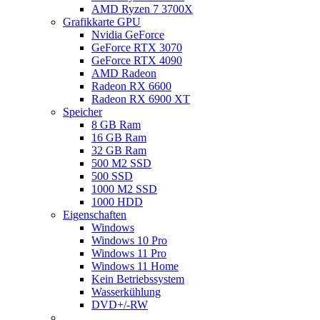
AMD Ryzen 7 3700X
Grafikkarte GPU
Nvidia GeForce
GeForce RTX 3070
GeForce RTX 4090
AMD Radeon
Radeon RX 6600
Radeon RX 6900 XT
Speicher
8 GB Ram
16 GB Ram
32 GB Ram
500 M2 SSD
500 SSD
1000 M2 SSD
1000 HDD
Eigenschaften
Windows
Windows 10 Pro
Windows 11 Pro
Windows 11 Home
Kein Betriebssystem
Wasserkühlung
DVD+/-RW