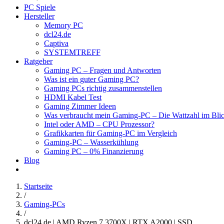
PC Spiele
Hersteller
Memory PC
dcl24.de
Captiva
SYSTEMTREFF
Ratgeber
Gaming PC – Fragen und Antworten
Was ist ein guter Gaming PC?
Gaming PCs richtig zusammenstellen
HDMI Kabel Test
Gaming Zimmer Ideen
Was verbraucht mein Gaming-PC – Die Wattzahl im Bli
Intel oder AMD – CPU Prozessor?
Grafikkarten für Gaming-PC im Vergleich
Gaming-PC – Wasserkühlung
Gaming PC – 0% Finanzierung
Blog
Startseite
/
Gaming-PCs
/
dcl24.de | AMD Ryzen 7 3700X | RTX A2000 | SSD