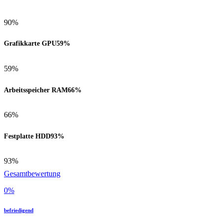
90%
Grafikkarte GPU
59%
59%
Arbeitsspeicher RAM
66%
66%
Festplatte HDD
93%
93%
Gesamtbewertung
0
%
befriedigend