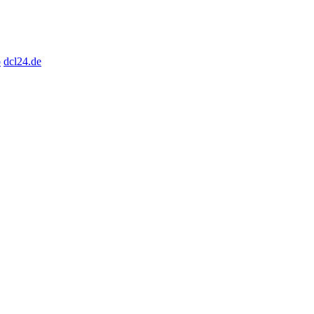
o
dcl24.de