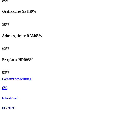
89%
Grafikkarte GPU
59%
59%
Arbeitsspeicher RAM
65%
65%
Festplatte HDD
93%
93%
Gesamtbewertung
0
%
befriedigend
06/2020