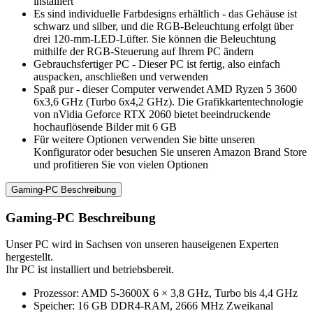
installiert
Es sind individuelle Farbdesigns erhältlich - das Gehäuse ist
schwarz und silber, und die RGB-Beleuchtung erfolgt über
drei 120-mm-LED-Lüfter. Sie können die Beleuchtung
mithilfe der RGB-Steuerung auf Ihrem PC ändern
Gebrauchsfertiger PC - Dieser PC ist fertig, also einfach
auspacken, anschließen und verwenden
Spaß pur - dieser Computer verwendet AMD Ryzen 5 3600
6x3,6 GHz (Turbo 6x4,2 GHz). Die Grafikkartentechnologie
von nVidia Geforce RTX 2060 bietet beeindruckende
hochauflösende Bilder mit 6 GB
Für weitere Optionen verwenden Sie bitte unseren
Konfigurator oder besuchen Sie unseren Amazon Brand Store
und profitieren Sie von vielen Optionen
Gaming-PC Beschreibung
Gaming-PC Beschreibung
Unser PC wird in Sachsen von unseren hauseigenen Experten
hergestellt.
Ihr PC ist installiert und betriebsbereit.
Prozessor: AMD 5-3600X 6 × 3,8 GHz, Turbo bis 4,4 GHz
Speicher: 16 GB DDR4-RAM, 2666 MHz Zweikanal