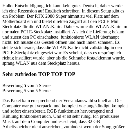
Hallo. Entschuldigung, ich kann kein gutes Deutsch, daher werde
ich eine Rezension auf Englisch schreiben. In diesem Setup gibt es
ein Problem. Der RTX 2080 Super nimmt zu viel Platz auf dem
Motherboard ein und bietet direkten Zugriff auf den PCI E-Mini-
Steckplatz für die WLAN-Karte. Daher wurde die WLAN-Karte im
normalen PCI E-Steckplatz installiert. Als ich die Lieferung bekam
und zuerst den PC einschaltete, funktionierte WLAN überhaupt
nicht. Ich musste das Gestell öffnen und nach innen schauen. Es
stellte sich heraus, dass die WLAN-Karte nicht vollständig in den
PCI E-Steckplatz eingesetzt war. Es scheint, dass es ursprünglich
richtig installiert wurde, aber als die Schraube festgeklemmt wurde,
sprang WLAN aus dem Steckplatz heraus.
Sehr zufrieden TOP TOP TOP
Bewertung
5
von 5 Sterne
Bewertung 5 von 5 Sterne
Das Paket kam entsprechend der Versandauswahl schnell an. Der
Computer war gut verpackt und komplett wie angekündigt, komplett
und sofort einsatzbereit. RGB funktioniert hervorragend und
Kühlung funktioniert auch. Und er ist sehr ruhig. Ich produziere
Musik auf dem Computer und es scheint, dass 32 GB
Arbeitsspeicher nicht ausreichen, zumindest wenn der Song größer