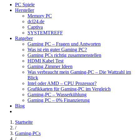
PC Spiele
Hersteller
Memory PC
dcl24.de
Captiva
SYSTEMTREFF
Ratgeber
Gaming PC – Fragen und Antworten
Was ist ein guter Gaming PC?
Gaming PCs richtig zusammenstellen
HDMI Kabel Test
Gaming Zimmer Ideen
Was verbraucht mein Gaming-PC – Die Wattzahl im
Blick
Intel oder AMD – CPU Prozessor?
Grafikkarten für Gaming-PC im Vergleich
Gaming-PC – Wasserkühlung
Gaming PC – 0% Finanzierung
Blog
Startseite
/
Gaming-PCs
/