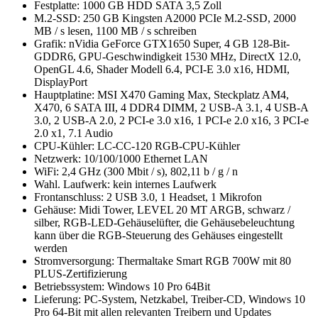
Festplatte: 1000 GB HDD SATA 3,5 Zoll
M.2-SSD: 250 GB Kingsten A2000 PCIe M.2-SSD, 2000
MB / s lesen, 1100 MB / s schreiben
Grafik: nVidia GeForce GTX1650 Super, 4 GB 128-Bit-
GDDR6, GPU-Geschwindigkeit 1530 MHz, DirectX 12.0,
OpenGL 4.6, Shader Modell 6.4, PCI-E 3.0 x16, HDMI,
DisplayPort
Hauptplatine: MSI X470 Gaming Max, Steckplatz AM4,
X470, 6 SATA III, 4 DDR4 DIMM, 2 USB-A 3.1, 4 USB-A
3.0, 2 USB-A 2.0, 2 PCI-e 3.0 x16, 1 PCI-e 2.0 x16, 3 PCI-e
2.0 x1, 7.1 Audio
CPU-Kühler: LC-CC-120 RGB-CPU-Kühler
Netzwerk: 10/100/1000 Ethernet LAN
WiFi: 2,4 GHz (300 Mbit / s), 802,11 b / g / n
Wahl. Laufwerk: kein internes Laufwerk
Frontanschluss: 2 USB 3.0, 1 Headset, 1 Mikrofon
Gehäuse: Midi Tower, LEVEL 20 MT ARGB, schwarz /
silber, RGB-LED-Gehäuselüfter, die Gehäusebeleuchtung
kann über die RGB-Steuerung des Gehäuses eingestellt
werden
Stromversorgung: Thermaltake Smart RGB 700W mit 80
PLUS-Zertifizierung
Betriebssystem: Windows 10 Pro 64Bit
Lieferung: PC-System, Netzkabel, Treiber-CD, Windows 10
Pro 64-Bit mit allen relevanten Treibern und Updates