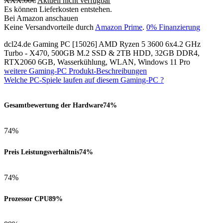
XXX.00
€
Aktuell nicht verfügbar
Es können Lieferkosten entstehen.
Bei Amazon anschauen
Keine Versandvorteile durch
Amazon Prime
.
0% Finanzierung
dcl24.de Gaming PC [15026] AMD Ryzen 5 3600 6x4.2 GHz
Turbo - X470, 500GB M.2 SSD & 2TB HDD, 32GB DDR4,
RTX2060 6GB, Wasserkühlung, WLAN, Windows 11 Pro
weitere Gaming-PC Produkt-Beschreibungen
Welche PC-Spiele laufen auf diesem Gaming-PC ?
Gesamtbewertung der Hardware
74%
74%
Preis Leistungsverhältnis
74%
74%
Prozessor CPU
89%