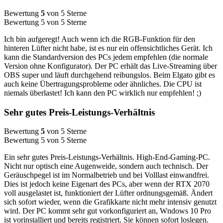
Bewertung
5
von 5 Sterne
Bewertung 5 von 5 Sterne
Ich bin aufgeregt! Auch wenn ich die RGB-Funktion für den
hinteren Lüfter nicht habe, ist es nur ein offensichtliches Gerät. Ich
kann die Standardversion des PCs jedem empfehlen (die normale
Version ohne Konfigurator). Der PC erhält das Live-Streaming über
OBS super und läuft durchgehend reibungslos. Beim Elgato gibt es
auch keine Übertragungsprobleme oder ähnliches. Die CPU ist
niemals überlastet! Ich kann den PC wirklich nur empfehlen! ;)
Sehr gutes Preis-Leistungs-Verhältnis
Bewertung
5
von 5 Sterne
Bewertung 5 von 5 Sterne
Ein sehr gutes Preis-Leistungs-Verhältnis. High-End-Gaming-PC.
Nicht nur optisch eine Augenweide, sondern auch technisch. Der
Geräuschpegel ist im Normalbetrieb und bei Volllast einwandfrei.
Dies ist jedoch keine Eigenart des PCs, aber wenn der RTX 2070
voll ausgelastet ist, funktioniert der Lüfter ordnungsgemäß. Ändert
sich sofort wieder, wenn die Grafikkarte nicht mehr intensiv genutzt
wird. Der PC kommt sehr gut vorkonfiguriert an, Wndows 10 Pro
ist vorinstalliert und bereits registriert. Sie können sofort loslegen.