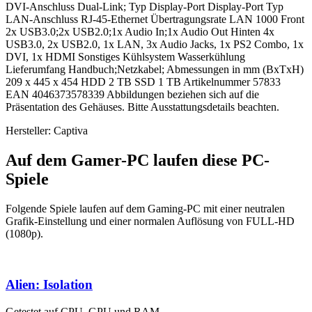
DVI-Anschluss Dual-Link; Typ Display-Port Display-Port Typ
LAN-Anschluss RJ-45-Ethernet Übertragungsrate LAN 1000 Front
2x USB3.0;2x USB2.0;1x Audio In;1x Audio Out Hinten 4x
USB3.0, 2x USB2.0, 1x LAN, 3x Audio Jacks, 1x PS2 Combo, 1x
DVI, 1x HDMI Sonstiges Kühlsystem Wasserkühlung
Lieferumfang Handbuch;Netzkabel; Abmessungen in mm (BxTxH)
209 x 445 x 454 HDD 2 TB SSD 1 TB Artikelnummer 57833
EAN 4046373578339 Abbildungen beziehen sich auf die
Präsentation des Gehäuses. Bitte Ausstattungsdetails beachten.
Hersteller: Captiva
Auf dem Gamer-PC laufen diese PC-
Spiele
Folgende Spiele laufen auf dem Gaming-PC mit einer neutralen
Grafik-Einstellung und einer normalen Auflösung von FULL-HD
(1080p).
Alien: Isolation
Getestet auf CPU, GPU und RAM