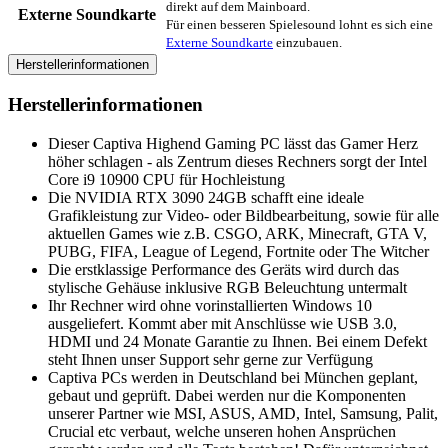
direkt auf dem Mainboard.
Externe Soundkarte
Für einen besseren Spielesound lohnt es sich eine
Externe Soundkarte
einzubauen.
Herstellerinformationen
Herstellerinformationen
Dieser Captiva Highend Gaming PC lässt das Gamer Herz
höher schlagen - als Zentrum dieses Rechners sorgt der Intel
Core i9 10900 CPU für Hochleistung
Die NVIDIA RTX 3090 24GB schafft eine ideale
Grafikleistung zur Video- oder Bildbearbeitung, sowie für alle
aktuellen Games wie z.B. CSGO, ARK, Minecraft, GTA V,
PUBG, FIFA, League of Legend, Fortnite oder The Witcher
Die erstklassige Performance des Geräts wird durch das
stylische Gehäuse inklusive RGB Beleuchtung untermalt
Ihr Rechner wird ohne vorinstallierten Windows 10
ausgeliefert. Kommt aber mit Anschlüsse wie USB 3.0,
HDMI und 24 Monate Garantie zu Ihnen. Bei einem Defekt
steht Ihnen unser Support sehr gerne zur Verfügung
Captiva PCs werden in Deutschland bei München geplant,
gebaut und geprüft. Dabei werden nur die Komponenten
unserer Partner wie MSI, ASUS, AMD, Intel, Samsung, Palit,
Crucial etc verbaut, welche unseren hohen Ansprüchen