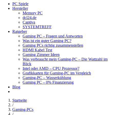
PC Spiele
Hersteller
Memory PC
dcl24.de
Captiva
SYSTEMTREFF
Ratgeber
Gaming PC – Fragen und Antworten
Was ist ein guter Gaming PC?
Gaming PCs richtig zusammenstellen
HDMI Kabel Test
Gaming Zimmer Ideen
Was verbraucht mein Gaming-PC – Die Wattzahl im
Blick
Intel oder AMD – CPU Prozessor?
Grafikkarten für Gaming-PC im Vergleich
Gaming-PC – Wasserkühlung
Gaming PC – 0% Finanzierung
Blog
Startseite
/
Gaming-PCs
/