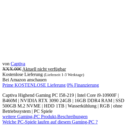
von
Captiva
XXX.00
€
Aktuell nicht verfügbar
Kostenlose Lieferung
(Lieferzeit 1-3 Werktage)
Bei Amazon anschauen
Prime KOSTENLOSE Lieferung
0% Finanzierung
Captiva Highend Gaming PC I58-219 | Intel Core i9-10900F |
B460M | NVIDIA RTX 3090 24GB | 16GB DDR4 RAM | SSD
500GB M.2 NVME | HDD 1TB | Wasserkühlung | RGB | ohne
Betriebssystem | PC Spiele
weitere Gaming-PC Produkt-Beschreibungen
Welche PC-Spiele laufen auf diesem Gaming-PC ?