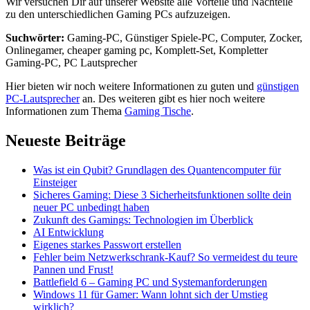
Wir versuchen Dir auf unserer Website alle Vorteile und Nachteile
zu den unterschiedlichen Gaming PCs aufzuzeigen.
Suchwörter:
Gaming-PC, Günstiger Spiele-PC, Computer, Zocker,
Onlinegamer, cheaper gaming pc, Komplett-Set, Kompletter
Gaming-PC, PC Lautsprecher
Hier bieten wir noch weitere Informationen zu guten und
günstigen
PC-Lautsprecher
an. Des weiteren gibt es hier noch weitere
Informationen zum Thema
Gaming Tische
.
Neueste Beiträge
Was ist ein Qubit? Grundlagen des Quantencomputer für
Einsteiger
Sicheres Gaming: Diese 3 Sicherheitsfunktionen sollte dein
neuer PC unbedingt haben
Zukunft des Gamings: Technologien im Überblick
AI Entwicklung
Eigenes starkes Passwort erstellen
Fehler beim Netzwerkschrank-Kauf? So vermeidest du teure
Pannen und Frust!
Battlefield 6 – Gaming PC und Systemanforderungen
Windows 11 für Gamer: Wann lohnt sich der Umstieg
wirklich?