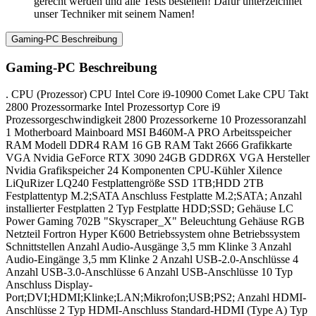
gerecht werden und alle Tests bestehen! Dafür unterzeichnet
unser Techniker mit seinem Namen!
Gaming-PC Beschreibung
Gaming-PC Beschreibung
. CPU (Prozessor) CPU Intel Core i9-10900 Comet Lake CPU Takt
2800 Prozessormarke Intel Prozessortyp Core i9
Prozessorgeschwindigkeit 2800 Prozessorkerne 10 Prozessoranzahl
1 Motherboard Mainboard MSI B460M-A PRO Arbeitsspeicher
RAM Modell DDR4 RAM 16 GB RAM Takt 2666 Grafikkarte
VGA Nvidia GeForce RTX 3090 24GB GDDR6X VGA Hersteller
Nvidia Grafikspeicher 24 Komponenten CPU-Kühler Xilence
LiQuRizer LQ240 Festplattengröße SSD 1TB;HDD 2TB
Festplattentyp M.2;SATA Anschluss Festplatte M.2;SATA; Anzahl
installierter Festplatten 2 Typ Festplatte HDD;SSD; Gehäuse LC
Power Gaming 702B "Skyscraper_X" Beleuchtung Gehäuse RGB
Netzteil Fortron Hyper K600 Betriebssystem ohne Betriebssystem
Schnittstellen Anzahl Audio-Ausgänge 3,5 mm Klinke 3 Anzahl
Audio-Eingänge 3,5 mm Klinke 2 Anzahl USB-2.0-Anschlüsse 4
Anzahl USB-3.0-Anschlüsse 6 Anzahl USB-Anschlüsse 10 Typ
Anschluss Display-
Port;DVI;HDMI;Klinke;LAN;Mikrofon;USB;PS2; Anzahl HDMI-
Anschlüsse 2 Typ HDMI-Anschluss Standard-HDMI (Type A) Typ