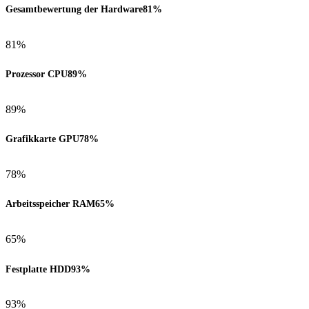
Gesamtbewertung der Hardware
81%
81%
Prozessor CPU
89%
89%
Grafikkarte GPU
78%
78%
Arbeitsspeicher RAM
65%
65%
Festplatte HDD
93%
93%