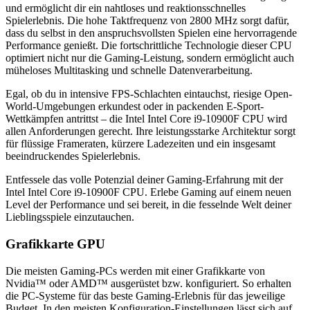
und ermöglicht dir ein nahtloses und reaktionsschnelles
Spielerlebnis. Die hohe Taktfrequenz von ‎2800 MHz sorgt dafür,
dass du selbst in den anspruchsvollsten Spielen eine hervorragende
Performance genießt. Die fortschrittliche Technologie dieser CPU
optimiert nicht nur die Gaming-Leistung, sondern ermöglicht auch
müheloses Multitasking und schnelle Datenverarbeitung.
Egal, ob du in intensive FPS-Schlachten eintauchst, riesige Open-
World-Umgebungen erkundest oder in packenden E-Sport-
Wettkämpfen antrittst – die ‎Intel Intel Core i9-10900F CPU wird
allen Anforderungen gerecht. Ihre leistungsstarke Architektur sorgt
für flüssige Frameraten, kürzere Ladezeiten und ein insgesamt
beeindruckendes Spielerlebnis.
Entfessele das volle Potenzial deiner Gaming-Erfahrung mit der
‎Intel Intel Core i9-10900F CPU. Erlebe Gaming auf einem neuen
Level der Performance und sei bereit, in die fesselnde Welt deiner
Lieblingsspiele einzutauchen.
Grafikkarte GPU
Die meisten Gaming-PCs werden mit einer Grafikkarte von
Nvidia™ oder AMD™ ausgerüstet bzw. konfiguriert. So erhalten
die PC-Systeme für das beste Gaming-Erlebnis für das jeweilige
Budget. In den meisten Konfiguration-Einstellungen lässt sich auf