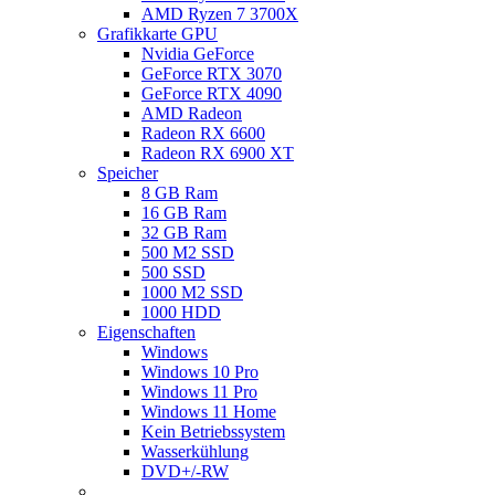
AMD Ryzen 7 3700X
Grafikkarte GPU
Nvidia GeForce
GeForce RTX 3070
GeForce RTX 4090
AMD Radeon
Radeon RX 6600
Radeon RX 6900 XT
Speicher
8 GB Ram
16 GB Ram
32 GB Ram
500 M2 SSD
500 SSD
1000 M2 SSD
1000 HDD
Eigenschaften
Windows
Windows 10 Pro
Windows 11 Pro
Windows 11 Home
Kein Betriebssystem
Wasserkühlung
DVD+/-RW