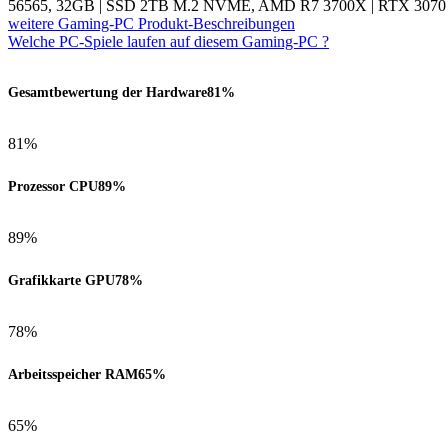
56565, 32GB | SSD 2TB M.2 NVME, AMD R7 3700X | RTX 307
weitere Gaming-PC Produkt-Beschreibungen
Welche PC-Spiele laufen auf diesem Gaming-PC ?
Gesamtbewertung der Hardware
81%
81%
Prozessor CPU
89%
89%
Grafikkarte GPU
78%
78%
Arbeitsspeicher RAM
65%
65%