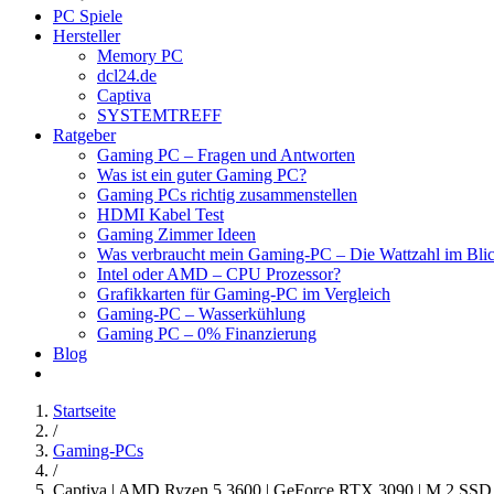
PC Spiele
Hersteller
Memory PC
dcl24.de
Captiva
SYSTEMTREFF
Ratgeber
Gaming PC – Fragen und Antworten
Was ist ein guter Gaming PC?
Gaming PCs richtig zusammenstellen
HDMI Kabel Test
Gaming Zimmer Ideen
Was verbraucht mein Gaming-PC – Die Wattzahl im Bli
Intel oder AMD – CPU Prozessor?
Grafikkarten für Gaming-PC im Vergleich
Gaming-PC – Wasserkühlung
Gaming PC – 0% Finanzierung
Blog
Startseite
/
Gaming-PCs
/
Captiva | AMD Ryzen 5 3600 | GeForce RTX 3090 | M.2 SSD