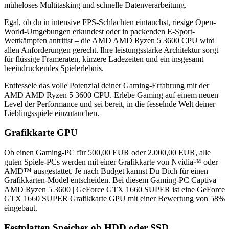
müheloses Multitasking und schnelle Datenverarbeitung.
Egal, ob du in intensive FPS-Schlachten eintauchst, riesige Open-
World-Umgebungen erkundest oder in packenden E-Sport-
Wettkämpfen antrittst – die ‎AMD AMD Ryzen 5 3600 CPU wird
allen Anforderungen gerecht. Ihre leistungsstarke Architektur sorgt
für flüssige Frameraten, kürzere Ladezeiten und ein insgesamt
beeindruckendes Spielerlebnis.
Entfessele das volle Potenzial deiner Gaming-Erfahrung mit der
‎AMD AMD Ryzen 5 3600 CPU. Erlebe Gaming auf einem neuen
Level der Performance und sei bereit, in die fesselnde Welt deiner
Lieblingsspiele einzutauchen.
Grafikkarte GPU
Ob einen Gaming-PC für 500,00 EUR oder 2.000,00 EUR, alle
guten Spiele-PCs werden mit einer Grafikkarte von Nvidia™ oder
AMD™ ausgestattet. Je nach Budget kannst Du Dich für einen
Grafikkarten-Model entscheiden. Bei diesem Gaming-PC Captiva |
AMD Ryzen 5 3600 | GeForce GTX 1660 SUPER ist eine GeForce
GTX 1660 SUPER Grafikkarte GPU mit einer Bewertung von 58%
eingebaut.
Festplatten Speicher ob HDD oder SSD