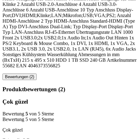
Klinke 2 Anzahl USB-2.0-Anschlüsse 4 Anzahl USB-3.0-
Anschlüsse 6 Anzahl USB-Anschlüsse 10 Typ Anschluss Display-
Port;DVI;HDMI;Klinke;LAN;Mikrofon;USB;VGA;PS2; Anzahl
HDMI-Anschlüsse 2 Typ HDMI-Anschluss Standard-HDMI (Type
A) Typ DVI-Anschluss Dual-Link; Typ Display-Port Display-Port
Typ LAN-Anschluss RJ-45-Ethernet Übertragungsrate LAN 1000
Front 2x USB3.0;2x USB2.0;1x Audio In;1x Audio Out Hinten 1x
PS/2 Keyboard & Mouse Combo, 1x DVI, 1x HDMI, 1x VGA, 2x
USB3.1, 2x USB 3.0, 2x USB2.0, 1x LAN (RJ45), 6x Audio Jacks
Sonstiges Kühlsystem Wasserkühlung Abmessungen in mm
(BxTxH) 215 x 495 x 510 HDD 1 TB SSD 240 GB Artikelnummer
55682 EAN 4046373556825
Bewertungen (2)
Produktbewertungen (2)
Çok güzel
Bewertung
5
von 5 Sterne
Bewertung 5 von 5 Sterne
Çok güzel