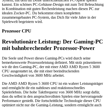
System, mit dem du Deine unterschiedlichen PC-Spiele spielen
kannst. Ein schönes PC-Gehäuse-Design mit zum Teil Beleuchtung
in Kombination mit guten Rechenleistung machen diesen PC zur
idealen Zocker-PC. Du bekommst einen kompletten
zusammengebautes PC-System, das Dich für viele Jahre in der
Spielewelt begeistern wird.
Prozessor CPU
Revolutionäre Leistung: Der Gaming-PC
mit bahnbrechender Prozessor-Power
Die Seele und Power dieses Gaming-PCs wird durch seine
bemerkenswerte Prozessorleistung definiert. Mit stolz präsentieren
wir dir den Gaming-PC, der mit einer ‎AMD AMD Ryzen 5 3600
CPU ausgestattet ist, die mit einer beeindruckenden
Geschwindigkeit von ‎3600 MHz arbeitet.
Die ‎AMD AMD Ryzen 5 3600 CPU ist ein wahrer Leistungsträger
und ermöglicht dir ein nahtloses und reaktionsschnelles
Spielerlebnis. Die hohe Taktfrequenz von ‎3600 MHz sorgt dafür,
dass du selbst in den anspruchsvollsten Spielen eine hervorragende
Performance genießt. Die fortschrittliche Technologie dieser CPU
optimiert nicht nur die Gaming-Leistung, sondern ermöglicht auch