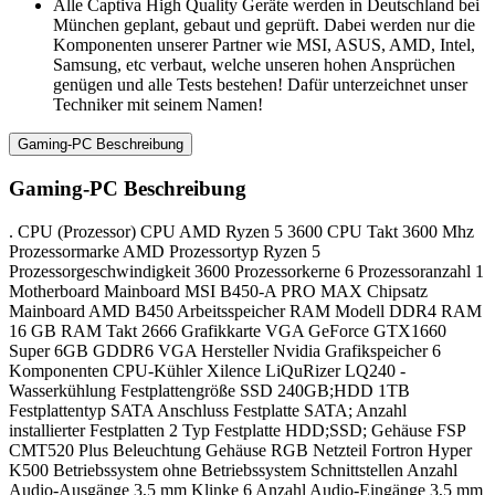
Alle Captiva High Quality Geräte werden in Deutschland bei
München geplant, gebaut und geprüft. Dabei werden nur die
Komponenten unserer Partner wie MSI, ASUS, AMD, Intel,
Samsung, etc verbaut, welche unseren hohen Ansprüchen
genügen und alle Tests bestehen! Dafür unterzeichnet unser
Techniker mit seinem Namen!
Gaming-PC Beschreibung
Gaming-PC Beschreibung
. CPU (Prozessor) CPU AMD Ryzen 5 3600 CPU Takt 3600 Mhz
Prozessormarke AMD Prozessortyp Ryzen 5
Prozessorgeschwindigkeit 3600 Prozessorkerne 6 Prozessoranzahl 1
Motherboard Mainboard MSI B450-A PRO MAX Chipsatz
Mainboard AMD B450 Arbeitsspeicher RAM Modell DDR4 RAM
16 GB RAM Takt 2666 Grafikkarte VGA GeForce GTX1660
Super 6GB GDDR6 VGA Hersteller Nvidia Grafikspeicher 6
Komponenten CPU-Kühler Xilence LiQuRizer LQ240 -
Wasserkühlung Festplattengröße SSD 240GB;HDD 1TB
Festplattentyp SATA Anschluss Festplatte SATA; Anzahl
installierter Festplatten 2 Typ Festplatte HDD;SSD; Gehäuse FSP
CMT520 Plus Beleuchtung Gehäuse RGB Netzteil Fortron Hyper
K500 Betriebssystem ohne Betriebssystem Schnittstellen Anzahl
Audio-Ausgänge 3,5 mm Klinke 6 Anzahl Audio-Eingänge 3,5 mm