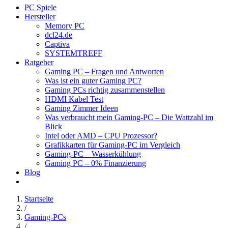
PC Spiele
Hersteller
Memory PC
dcl24.de
Captiva
SYSTEMTREFF
Ratgeber
Gaming PC – Fragen und Antworten
Was ist ein guter Gaming PC?
Gaming PCs richtig zusammenstellen
HDMI Kabel Test
Gaming Zimmer Ideen
Was verbraucht mein Gaming-PC – Die Wattzahl im
Blick
Intel oder AMD – CPU Prozessor?
Grafikkarten für Gaming-PC im Vergleich
Gaming-PC – Wasserkühlung
Gaming PC – 0% Finanzierung
Blog
Startseite
/
Gaming-PCs
/