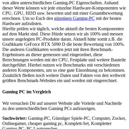
von allen unterschiedlichen Gaming-PC Eigenschaften. Anhand
dieser Werte können wir jede einzelne Hardware-Komponenten wie
CPU, GPU, HDD usw. bewerten und mit einer Gesamtbewertung
errechnen. Um so Euch den
günstigen Gaming-PC
mit der besten
Hardware aufzulisten.
Hierfür prüfen wir täglich, welche aktuell die besten Komponenten
auf dem Markt sind. Diese Hürde setzen wir als 100% und messen
unsere angelegten PC-Produkte daran. Aktuell hätte somit z.B. die
Grafikkarte GeForce RTX 5090 D die beste Bewertung von 100%.
Die anderen Grafikkarten werden jetzt mit ihren Benchmark-
Ergebnissen an dieser gemessen und eingeordnet, diese
Berechnungen werden mit der CPU, Festplatte und weitere Bauteile
durchgeführt. Hierbei nutzen wir Benchmarks mit verschiedenen
anderen Komponenten, um so eine gute Einordnung zu bekommen.
Zusätzlich fließen noch weitere Daten und Fakten von den weltweit
größten Benchmark-Websites ein und werden mit eingerechnet.
Gaming PC im Vergleich
Wir versuchen Dir auf unserer Website alle Vorteile und Nachteile
zu den unterschiedlichen Gaming PCs aufzuzeigen.
Suchwörter:
Gaming-PC, Günstiger Spiele-PC, Computer, Zocker,
Onlinegamer, cheaper gaming pc, Komplett-Set, Kompletter
Gaming-PC, PC Lautsprecher