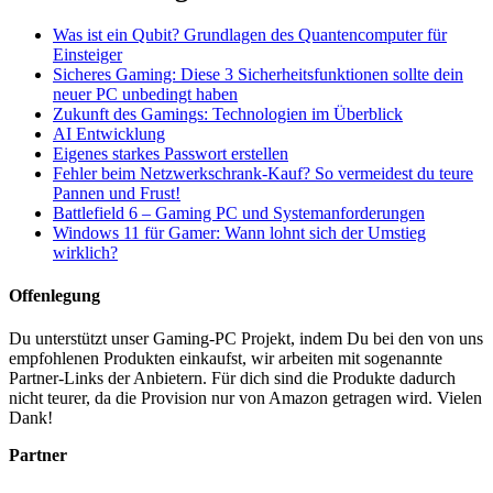
Was ist ein Qubit? Grundlagen des Quantencomputer für
Einsteiger
Sicheres Gaming: Diese 3 Sicherheitsfunktionen sollte dein
neuer PC unbedingt haben
Zukunft des Gamings: Technologien im Überblick
AI Entwicklung
Eigenes starkes Passwort erstellen
Fehler beim Netzwerkschrank-Kauf? So vermeidest du teure
Pannen und Frust!
Battlefield 6 – Gaming PC und Systemanforderungen
Windows 11 für Gamer: Wann lohnt sich der Umstieg
wirklich?
Offenlegung
Du unterstützt unser Gaming-PC Projekt, indem Du bei den von uns
empfohlenen Produkten einkaufst, wir arbeiten mit sogenannte
Partner-Links der Anbietern. Für dich sind die Produkte dadurch
nicht teurer, da die Provision nur von Amazon getragen wird. Vielen
Dank!
Partner