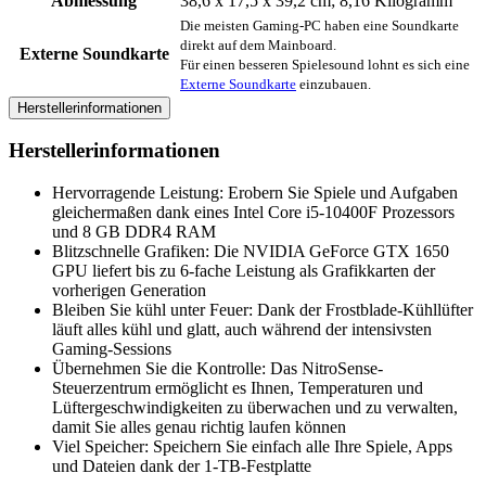
Abmessung
‎38,6 x 17,5 x 39,2 cm; 8,16 Kilogramm
Die meisten Gaming-PC haben eine Soundkarte
direkt auf dem Mainboard.
Externe Soundkarte
Für einen besseren Spielesound lohnt es sich eine
Externe Soundkarte
einzubauen.
Herstellerinformationen
Herstellerinformationen
Hervorragende Leistung: Erobern Sie Spiele und Aufgaben
gleichermaßen dank eines Intel Core i5-10400F Prozessors
und 8 GB DDR4 RAM
Blitzschnelle Grafiken: Die NVIDIA GeForce GTX 1650
GPU liefert bis zu 6-fache Leistung als Grafikkarten der
vorherigen Generation
Bleiben Sie kühl unter Feuer: Dank der Frostblade-Kühllüfter
läuft alles kühl und glatt, auch während der intensivsten
Gaming-Sessions
Übernehmen Sie die Kontrolle: Das NitroSense-
Steuerzentrum ermöglicht es Ihnen, Temperaturen und
Lüftergeschwindigkeiten zu überwachen und zu verwalten,
damit Sie alles genau richtig laufen können
Viel Speicher: Speichern Sie einfach alle Ihre Spiele, Apps
und Dateien dank der 1-TB-Festplatte