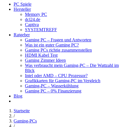
PC Spiele
Hersteller
Memory PC
dcl24.de
Captiva
SYSTEMTREFF
Ratgeber
Gaming PC – Fragen und Antworten
Was ist ein guter Gaming PC?
Gaming PCs richtig zusammenstellen
HDMI Kabel Test
Gaming Zimmer Ideen
Was verbraucht mein Gaming-PC – Die Wattzahl im
Blick
Intel oder AMD – CPU Prozessor?
Grafikkarten für Gaming-PC im Vergleich
Gaming-PC – Wasserkühlung
Gaming PC – 0% Finanzierung
Blog
Startseite
/
Gaming-PCs
/