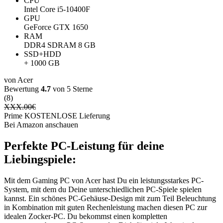
CPU
Intel Core i5-10400F
GPU
GeForce GTX 1650
RAM
‎DDR4 SDRAM ‎8 GB
SSD+HDD
+ 1000 GB
von ‎Acer
Bewertung
4.7
von 5 Sterne
(8)
XXX.00
€
Prime KOSTENLOSE Lieferung
Bei Amazon anschauen
Perfekte PC-Leistung für deine
Liebingspiele:
Mit dem Gaming PC von ‎Acer hast Du ein leistungsstarkes PC-
System, mit dem du Deine unterschiedlichen PC-Spiele spielen
kannst. Ein schönes PC-Gehäuse-Design mit zum Teil Beleuchtung
in Kombination mit guten Rechenleistung machen diesen PC zur
idealen Zocker-PC. Du bekommst einen kompletten