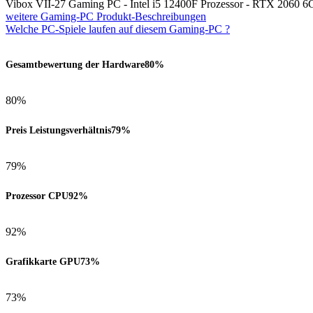
Vibox VII-27 Gaming PC - Intel i5 12400F Prozessor - RTX 2060
weitere Gaming-PC Produkt-Beschreibungen
Welche PC-Spiele laufen auf diesem Gaming-PC ?
Gesamtbewertung der Hardware
80%
80%
Preis Leistungsverhältnis
79%
79%
Prozessor CPU
92%
92%
Grafikkarte GPU
73%
73%