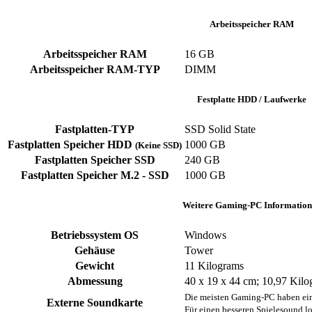
Arbeitsspeicher RAM
Arbeitsspeicher RAM
‎16 GB
Arbeitsspeicher RAM-TYP
‎DIMM
Festplatte HDD / Laufwerke
Fastplatten-TYP
‎SSD ‎Solid State
Fastplatten Speicher HDD
1000 GB
(Keine SSD)
Fastplatten Speicher SSD
240 GB
Fastplatten Speicher M.2 - SSD
1000 GB
Weitere Gaming-PC Information
Betriebssystem OS
Windows
Gehäuse
‎Tower
Gewicht
‎11 Kilograms
Abmessung
‎40 x 19 x 44 cm; 10,97 Kil
Die meisten Gaming-PC haben ein
Externe Soundkarte
Für einen besseren Spielesound lo