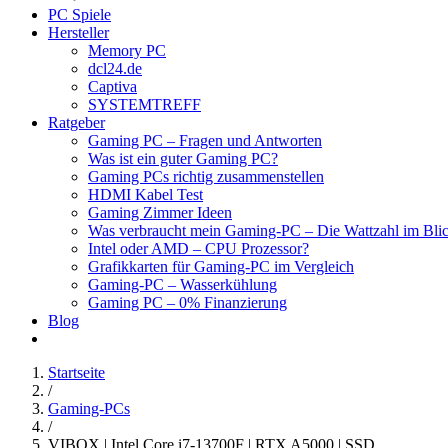
PC Spiele
Hersteller
Memory PC
dcl24.de
Captiva
SYSTEMTREFF
Ratgeber
Gaming PC – Fragen und Antworten
Was ist ein guter Gaming PC?
Gaming PCs richtig zusammenstellen
HDMI Kabel Test
Gaming Zimmer Ideen
Was verbraucht mein Gaming-PC – Die Wattzahl im Bli
Intel oder AMD – CPU Prozessor?
Grafikkarten für Gaming-PC im Vergleich
Gaming-PC – Wasserkühlung
Gaming PC – 0% Finanzierung
Blog
Startseite
/
Gaming-PCs
/
VIBOX | Intel Core i7-13700F | RTX A5000 | SSD