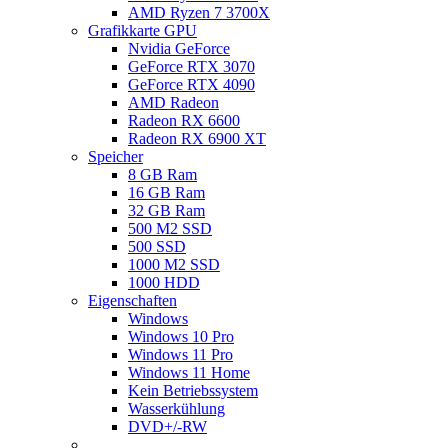
AMD Ryzen 7 3700X
Grafikkarte GPU
Nvidia GeForce
GeForce RTX 3070
GeForce RTX 4090
AMD Radeon
Radeon RX 6600
Radeon RX 6900 XT
Speicher
8 GB Ram
16 GB Ram
32 GB Ram
500 M2 SSD
500 SSD
1000 M2 SSD
1000 HDD
Eigenschaften
Windows
Windows 10 Pro
Windows 11 Pro
Windows 11 Home
Kein Betriebssystem
Wasserkühlung
DVD+/-RW