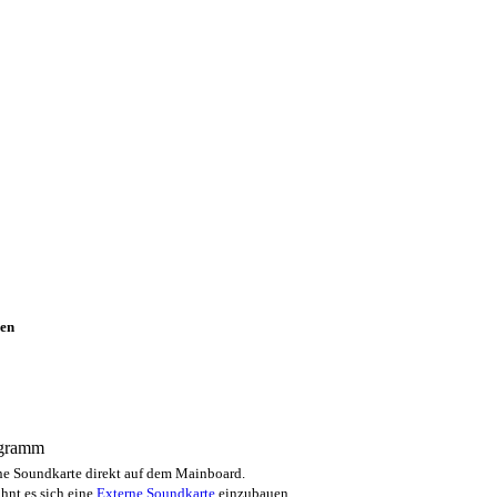
en
ogramm
e Soundkarte direkt auf dem Mainboard.
hnt es sich eine
Externe Soundkarte
einzubauen.