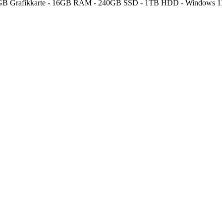
 6GB Grafikkarte - 16GB RAM - 240GB SSD - 1TB HDD - Windows 11