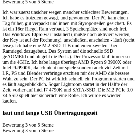
Bewertung 5 von 5 Sterne
Ich war zuerst unsicher wegen mancher schlechter Bewertungen.
Ich habe es trotzdem gewagt, und gewonnen. Der PC kam einen
Tag früher, gut verpackt und innen mit Styroporteilen gesichert. Es
ist ein 16er Riegel Ram verbaut, 3 Speicherplätze sind noch frei.
Das Windows 10pro war installiert ( mußte noch aktiviert werden,
der Key ist auf der Rechnung), anschließen, anschalten - läuft (recht
leise). Ich habe eine M.2 SSD 1TB und einen zweiten 16er
Ramriegel dazugebaut. Das System auf die schnelle SSD
geAOMEId und ab geht die Post:-). Der Prozessor läuft immer so
um die 4GHz. Ich habe lange überlegt AMD Ryzen 9 3900X oder
Intel i9-9900K, da ich nicht nur spiele sondern auch viel Zeit mit
LR, PS und Blender verbringe erschien mir der AMD die bessere
Wahl zu sein. Der PC ist wirklich schnell, ein Programm starten und
es läuft augenblicklich. Sogar Lightroom startet in der Hälfte der
Zeit, vorher auf Intel I7 4790K und SATA-SSD. Die M.2 PCIe 3.0
x4 SSD spielt hier sicherlich eine Rolle. Ich würde es wieder
kaufen.
laut und lange USB Übertragungszeit
Bewertung
3
von 5 Sterne
Bewertung 3 von 5 Sterne