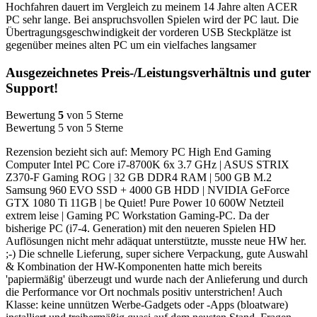
Hochfahren dauert im Vergleich zu meinem 14 Jahre alten ACER
PC sehr lange. Bei anspruchsvollen Spielen wird der PC laut. Die
Übertragungsgeschwindigkeit der vorderen USB Steckplätze ist
gegenüber meines alten PC um ein vielfaches langsamer
Ausgezeichnetes Preis-/Leistungsverhältnis und guter
Support!
Bewertung
5
von 5 Sterne
Bewertung 5 von 5 Sterne
Rezension bezieht sich auf: Memory PC High End Gaming
Computer Intel PC Core i7-8700K 6x 3.7 GHz | ASUS STRIX
Z370-F Gaming ROG | 32 GB DDR4 RAM | 500 GB M.2
Samsung 960 EVO SSD + 4000 GB HDD | NVIDIA GeForce
GTX 1080 Ti 11GB | be Quiet! Pure Power 10 600W Netzteil
extrem leise | Gaming PC Workstation Gaming-PC. Da der
bisherige PC (i7-4. Generation) mit den neueren Spielen HD
Auflösungen nicht mehr adäquat unterstützte, musste neue HW her.
;-) Die schnelle Lieferung, super sichere Verpackung, gute Auswahl
& Kombination der HW-Komponenten hatte mich bereits
'papiermäßig' überzeugt und wurde nach der Anlieferung und durch
die Performance vor Ort nochmals positiv unterstrichen! Auch
Klasse: keine unnützen Werbe-Gadgets oder -Apps (bloatware)