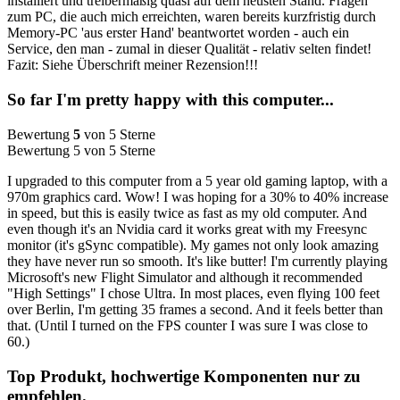
installiert und treibermäßig quasi auf dem neusten Stand. Fragen
zum PC, die auch mich erreichten, waren bereits kurzfristig durch
Memory-PC 'aus erster Hand' beantwortet worden - auch ein
Service, den man - zumal in dieser Qualität - relativ selten findet!
Fazit: Siehe Überschrift meiner Rezension!!!
So far I'm pretty happy with this computer...
Bewertung
5
von 5 Sterne
Bewertung 5 von 5 Sterne
I upgraded to this computer from a 5 year old gaming laptop, with a
970m graphics card. Wow! I was hoping for a 30% to 40% increase
in speed, but this is easily twice as fast as my old computer. And
even though it's an Nvidia card it works great with my Freesync
monitor (it's gSync compatible). My games not only look amazing
they have never run so smooth. It's like butter! I'm currently playing
Microsoft's new Flight Simulator and although it recommended
"High Settings" I chose Ultra. In most places, even flying 100 feet
over Berlin, I'm getting 35 frames a second. And it feels better than
that. (Until I turned on the FPS counter I was sure I was close to
60.)
Top Produkt, hochwertige Komponenten nur zu
empfehlen.