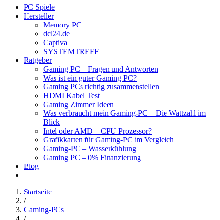
PC Spiele
Hersteller
Memory PC
dcl24.de
Captiva
SYSTEMTREFF
Ratgeber
Gaming PC – Fragen und Antworten
Was ist ein guter Gaming PC?
Gaming PCs richtig zusammenstellen
HDMI Kabel Test
Gaming Zimmer Ideen
Was verbraucht mein Gaming-PC – Die Wattzahl im
Blick
Intel oder AMD – CPU Prozessor?
Grafikkarten für Gaming-PC im Vergleich
Gaming-PC – Wasserkühlung
Gaming PC – 0% Finanzierung
Blog
Startseite
/
Gaming-PCs
/