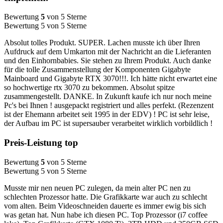
Bewertung
5
von 5 Sterne
Bewertung 5 von 5 Sterne
Absolut tolles Produkt. SUPER. Lachen musste ich über Ihren
Aufdruck auf dem Umkarton mit der Nachricht an die Lieferanten
und den Einhornbabies. Sie stehen zu Ihrem Produkt. Auch danke
für die tolle Zusammenstellung der Komponenten Gigabyte
Mainboard und Gigabyte RTX 3070!!!. Ich hätte nicht erwartet eine
so hochwertige rtx 3070 zu bekommen. Absolut spitze
zusammengestellt. DANKE. In Zukunft kaufe ich nur noch meine
Pc's bei Ihnen ! ausgepackt registriert und alles perfekt. (Rezenzent
ist der Ehemann arbeitet seit 1995 in der EDV) ! PC ist sehr leise,
der Aufbau im PC ist supersauber verarbeitet wirklich vorbildlich !
Preis-Leistung top
Bewertung
5
von 5 Sterne
Bewertung 5 von 5 Sterne
Musste mir nen neuen PC zulegen, da mein alter PC nen zu
schlechten Prozessor hatte. Die Grafikkarte war auch zu schlecht
vom alten. Beim Videoschneiden dauerte es immer ewig bis sich
was getan hat. Nun habe ich diesen PC. Top Prozessor (i7 coffee