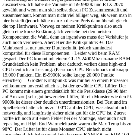
auszusetzen. Ich habe die Variante mit i9-9900k und RTX 2070
gewählt und wenn man sich selbst diesen PC Zusammenstellt und
zusammenbaut, kommt man nicht viel billiger weg, als wenn man in
hier bestellt (jedoch hätte man zu diesem Preis dann überall gleich
die top Hardware). Vorweg zu meinen Kritikpunkten also auch
gleich eine kurze Erklärung: Ich verstehe bei den meisten
Komponenten die Wahl, denn an irgendwas muss der Verkäufer ja
auch noch verdienen. Aber: Hier die Kritikpunkte: +/- Das
Mainboard ist nur unterer Durchschnitt, jedoch zumindest
kompatibel für diese Komponenten. - Leider wird beim RAM
gespart. Der PC kommt mit einem CL 15 2400Mhz no-name RAM.
Grundsätzlich kein Problem, aber dadurch verliert diese high-end
CPU deutlich an Leistung. (Passmark CPU Benchmark mit knapp
15.000 Punkten. Ein i9-9900K sollte knapp 20.000 Punkte
erreichen). -- Größter Kritikpunkt: was mir bei so einem Prozessor
vollkommen unverständlich ist, ist der gewählte CPU Lüfter. Der
PC kommt mit einem grundsätzlich für die Preisklasse (29,90 hier
auf Amazon) sehr gut bewerteten Lüfter, für ein Monster wie den i9-
9900k ist dieser aber deutlich unterdimensioniert. Bei Test und im
Spielbetrieb hatte ich bis zu 100°C auf der CPU, was absolut nicht
notwendig und langfristig sicher nicht gut für die CPU ist. Zuerst
hoffte ich noch auf einen Fehler bei der Montage, aber auch nach
repasting mit High End Wärmeleitpaste waren die Max Temp bis zu
98°C. Der Lüfter ist für diese Monster CPU einfach nicht
ausreichend. Ich habe sowohl ein besseres RAM Kit um EUR 100,-