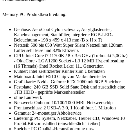
Memory-PC Produktbeschreibung:
Gehäuse: AeroCool Cylon schwarz, Acrylglasfenster,
Kabelmanagement, Staubfilter, integrierte RGB-LED-
Beleuchtung - 198 x 459 x 413 mm (B x H x T)
Netzteil: 500 bis 650 Watt Super Silent Netzteil mit 120mm
Lüfter sehr leise und 82% Effizienz
CPU: Intel Core i7 11700K / 8 x 3.6 GHz (Turbotakt 5,0Ghz)
- OktaCore - LGA1200 Socket - L3 12 MB Hyperthreading
(16 Threads) (Intel Rocket Lake) 11.. Generation
Kühler: Intel-zertifizierter Kühler zum Übertakten
Mainboard: Intel H510 Chip von Markenhersteller
Grafikkarte: Nvidia Geforce RTX 2060 mit 6GB Speicher
Festplatte: 240 GB SSD Solid State Disk und zusätzlich eine
1TB HDD - geprüfte Markenhersteller
ohne Laufwerk
Netzwerk: Onboard 10/100/1000 MBit Netzwerkchip
Frontanschluss: 2 USB-A 3.0, 1 Kopfhörer, 1 Mikrofon
Garantie: 24-monatiger Abholservice
Lieferung: PC-System, Netzkabel, Treiber-CD, Windows 10
Pro 64-Bit vorinstalliert (einschließlich Treiber)
Speicher PC Qualität-Herausforderung uns-