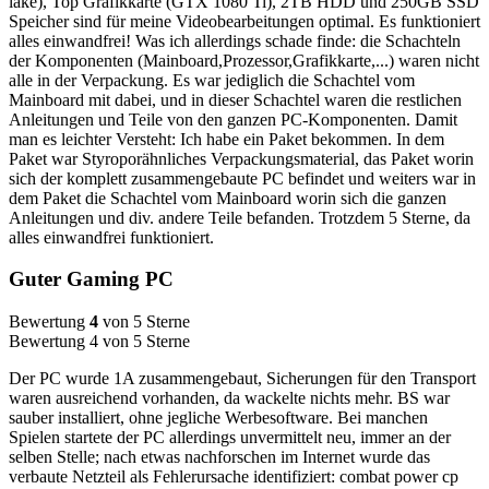
lake), Top Grafikkarte (GTX 1080 Ti), 2TB HDD und 250GB SSD
Speicher sind für meine Videobearbeitungen optimal. Es funktioniert
alles einwandfrei! Was ich allerdings schade finde: die Schachteln
der Komponenten (Mainboard,Prozessor,Grafikkarte,...) waren nicht
alle in der Verpackung. Es war jediglich die Schachtel vom
Mainboard mit dabei, und in dieser Schachtel waren die restlichen
Anleitungen und Teile von den ganzen PC-Komponenten. Damit
man es leichter Versteht: Ich habe ein Paket bekommen. In dem
Paket war Styroporähnliches Verpackungsmaterial, das Paket worin
sich der komplett zusammengebaute PC befindet und weiters war in
dem Paket die Schachtel vom Mainboard worin sich die ganzen
Anleitungen und div. andere Teile befanden. Trotzdem 5 Sterne, da
alles einwandfrei funktioniert.
Guter Gaming PC
Bewertung
4
von 5 Sterne
Bewertung 4 von 5 Sterne
Der PC wurde 1A zusammengebaut, Sicherungen für den Transport
waren ausreichend vorhanden, da wackelte nichts mehr. BS war
sauber installiert, ohne jegliche Werbesoftware. Bei manchen
Spielen startete der PC allerdings unvermittelt neu, immer an der
selben Stelle; nach etwas nachforschen im Internet wurde das
verbaute Netzteil als Fehlerursache identifiziert: combat power cp