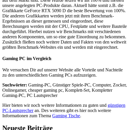
auf dem Markt sind. Diese Hürde setzen wir als 100% und messen
unsere angelegten PC-Produkte daran. Aktuell hätte somit z.B. die
Grafikkarte GeForce RTX 5090 D die beste Bewertung von 100%.
Die anderen Grafikkarten werden jetzt mit ihren Benchmark-
Ergebnissen an dieser gemessen und eingeordnet, diese
Berechnungen werden mit der CPU, Festplatte und weitere Bauteile
durchgeführt. Hierbei nutzen wir Benchmarks mit verschiedenen
anderen Komponenten, um so eine gute Einordnung zu bekommen.
Zusätzlich fließen noch weitere Daten und Fakten von den weltweit
größten Benchmark-Websites ein und werden mit eingerechnet.
Gaming PC im Vergleich
Wir versuchen Dir auf unserer Website alle Vorteile und Nachteile
zu den unterschiedlichen Gaming PCs aufzuzeigen.
Suchwörter:
Gaming-PC, Günstiger Spiele-PC, Computer, Zocker,
Onlinegamer, cheaper gaming pc, Komplett-Set, Kompletter
Gaming-PC, PC Lautsprecher
Hier bieten wir noch weitere Informationen zu guten und
günstigen
PC-Lautsprecher
an. Des weiteren gibt es hier noch weitere
Informationen zum Thema
Gaming Tische
.
Neueste Beiträge