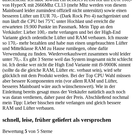
von HyperX mit 2666Mhz CL13 (mehr Mhz werden von diesem
Mainboard leider zumindest offiziell nicht untersützt) sowie einen
besseren Lüfter um EUR 70,- (Dark Rock Pro 4) nachgerüstet und
nun läuft die CPU bei 75°C unter Hochlast und erreicht die
erwarteten 19.900 Punkte im Passmark. Mein Tipp an den
Verkäufer: Lieber 100,- mehr verlangen und bei der High-End
Variante gleich ordentliche Lüfter und RAM verbauen. Ich musste
so 170,- mehr bezahlen und habe nun einen ungebrauchten Lüfter
und Mittelklasse RAM zu Hause rumliegen, ohne dafür
Verwendung zu finden. Wiederverkaufswert zusammen wohl leider
unter 70,-. Es gibt 3 Sterne weil das System insgesamt nicht schlecht
ist. Ich denke wer nicht die High End Variante mit i9-9900K nimmt
(sollte da die gleiche RAM, Lüfter etc. verbaut sein), wird sehr
glücklich mit dem Produkt werden. Bei der Top CPU Wahl müssen
aber bessere Komponenten rein (vor allem RAM und Lüfter,
besseres Mainboard wäre auch wünschenswert). Wie in der
Einleitung bereits gesagt muss der Verkäufer natürlich auch noch
was daran verdienen, daher passt der Preis. Abschließend nochmal
mein Tipp: Lieber bisschen mehr verlangen und gleich bessere
RAM und Lüfter verbauen.
schnell, leise, früher geliefert als versprochen
Bewertung
5
von 5 Sterne