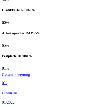
Grafikkarte GPU
60%
60%
Arbeitsspeicher RAM
65%
65%
Festplatte HDD
81%
81%
Gesamtbewertung
0
%
befriedigend
01/2022