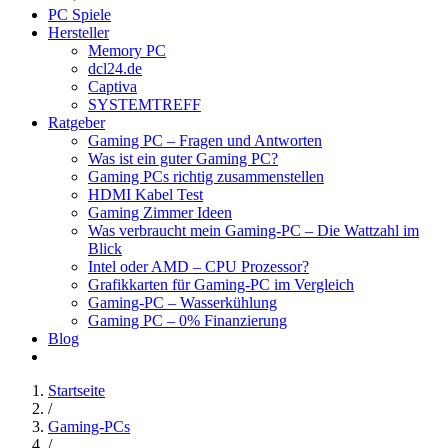
PC Spiele
Hersteller
Memory PC
dcl24.de
Captiva
SYSTEMTREFF
Ratgeber
Gaming PC – Fragen und Antworten
Was ist ein guter Gaming PC?
Gaming PCs richtig zusammenstellen
HDMI Kabel Test
Gaming Zimmer Ideen
Was verbraucht mein Gaming-PC – Die Wattzahl im
Blick
Intel oder AMD – CPU Prozessor?
Grafikkarten für Gaming-PC im Vergleich
Gaming-PC – Wasserkühlung
Gaming PC – 0% Finanzierung
Blog
Startseite
/
Gaming-PCs
/