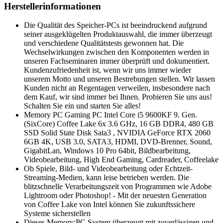
Herstellerinformationen
Die Qualität des Speicher-PCs ist beeindruckend aufgrund
seiner ausgeklügelten Produktauswahl, die immer überzeugt
und verschiedene Qualitätstests gewonnen hat. Die
Wechselwirkungen zwischen den Komponenten werden in
unseren Fachseminaren immer überprüft und dokumentiert.
Kundenzufriedenheit ist, wenn wir uns immer wieder
unserem Motto und unseren Bestrebungen stellen. Wir lassen
Kunden nicht an Regentagen verweilen, insbesondere nach
dem Kauf, wir sind immer bei Ihnen. Probieren Sie uns aus!
Schalten Sie ein und starten Sie alles!
Memory PC Gaming PC Intel Core i5 9600KF 9. Gen.
(SixCore) Coffee Lake 6x 3.6 GHz, 16 GB DDR4, 480 GB
SSD Solid State Disk Sata3 , NVIDIA GeForce RTX 2060
6GB 4K, USB 3.0, SATA3, HDMI, DVD-Brenner, Sound,
GigabitLan, Windows 10 Pro 64bit, Bildbearbeitung,
Videobearbeitung, High End Gaming, Cardreader, Coffeelake
Ob Spiele, Bild- und Videobearbeitung oder Echtzeit-
Streaming-Medien, kann leise betrieben werden. Die
blitzschnelle Verarbeitungszeit von Programmen wie Adobe
Lightroom oder Photoshop! - Mit der neuesten Generation
von Coffee Lake von Intel können Sie zukunftssichere
Systeme sicherstellen
Dieses Memory:PC System überzeugt mit zuverlässigen und