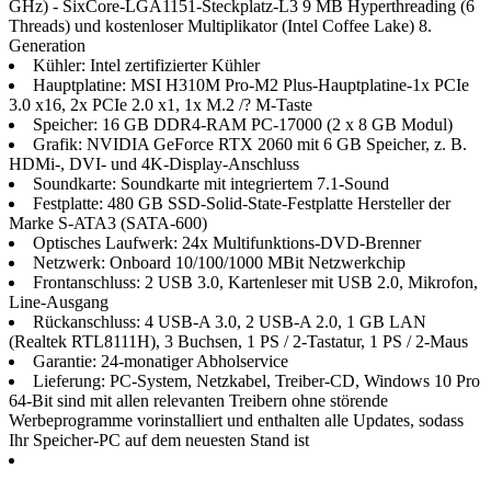
GHz) - SixCore-LGA1151-Steckplatz-L3 9 MB Hyperthreading (6
Threads) und kostenloser Multiplikator (Intel Coffee Lake) 8.
Generation
Kühler: Intel zertifizierter Kühler
Hauptplatine: MSI H310M Pro-M2 Plus-Hauptplatine-1x PCIe
3.0 x16, 2x PCIe 2.0 x1, 1x M.2 /? M-Taste
Speicher: 16 GB DDR4-RAM PC-17000 (2 x 8 GB Modul)
Grafik: NVIDIA GeForce RTX 2060 mit 6 GB Speicher, z. B.
HDMi-, DVI- und 4K-Display-Anschluss
Soundkarte: Soundkarte mit integriertem 7.1-Sound
Festplatte: 480 GB SSD-Solid-State-Festplatte Hersteller der
Marke S-ATA3 (SATA-600)
Optisches Laufwerk: 24x Multifunktions-DVD-Brenner
Netzwerk: Onboard 10/100/1000 MBit Netzwerkchip
Frontanschluss: 2 USB 3.0, Kartenleser mit USB 2.0, Mikrofon,
Line-Ausgang
Rückanschluss: 4 USB-A 3.0, 2 USB-A 2.0, 1 GB LAN
(Realtek RTL8111H), 3 Buchsen, 1 PS / 2-Tastatur, 1 PS / 2-Maus
Garantie: 24-monatiger Abholservice
Lieferung: PC-System, Netzkabel, Treiber-CD, Windows 10 Pro
64-Bit sind mit allen relevanten Treibern ohne störende
Werbeprogramme vorinstalliert und enthalten alle Updates, sodass
Ihr Speicher-PC auf dem neuesten Stand ist