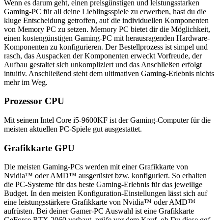
Wenn es darum geht, einen preisgünstigen und leistungsstarken
Gaming-PC für all deine Lieblingsspiele zu erwerben, hast du die
kluge Entscheidung getroffen, auf die individuellen Komponenten
von Memory PC zu setzen. Memory PC bietet dir die Möglichkeit,
einen kostengünstigen Gaming-PC mit herausragenden Hardware-
Komponenten zu konfigurieren. Der Bestellprozess ist simpel und
rasch, das Auspacken der Komponenten erweckt Vorfreude, der
Aufbau gestaltet sich unkompliziert und das Anschließen erfolgt
intuitiv. Anschließend steht dem ultimativen Gaming-Erlebnis nichts
mehr im Weg.
Prozessor CPU
Mit seinem Intel Core i5-9600KF ist der Gaming-Computer für die
meisten aktuellen PC-Spiele gut ausgestattet.
Grafikkarte GPU
Die meisten Gaming-PCs werden mit einer Grafikkarte von
Nvidia™ oder AMD™ ausgerüstet bzw. konfiguriert. So erhalten
die PC-Systeme für das beste Gaming-Erlebnis für das jeweilige
Budget. In den meisten Konfiguration-Einstellungen lässt sich auf
eine leistungsstärkere Grafikkarte von Nvidia™ oder AMD™
aufrüsten. Bei deiner Gamer-PC Auswahl ist eine Grafikkarte
GeForce RTX 2060 verbaut, prüfe vor dem Kauf, ob Du diese ggf.