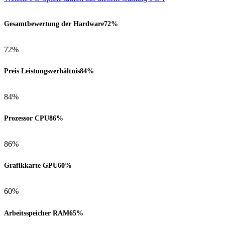
Gesamtbewertung der Hardware
72%
72%
Preis Leistungsverhältnis
84%
84%
Prozessor CPU
86%
86%
Grafikkarte GPU
60%
60%
Arbeitsspeicher RAM
65%