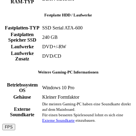
RAM-TYP
Festplatte HDD / Laufwerke
Fastplatten-TYP
SSD Serial ATA-600
Fastplatten
240 GB
Speicher SSD
Laufwerke
DVD+/-RW
Laufwerke
DVD/CD
Zusatz
Weitere Gaming-PC Informationen
Betriebssystem
Windows 10 Pro
OS
Gehäuse
Kleiner Formfaktor
Die meisten Gaming-PC haben eine Soundkarte direkt
Externe
auf dem Mainboard.
Soundkarte
Für einen besseren Spielesound lohnt es sich eine
Externe Soundkarte
einzubauen.
FPS