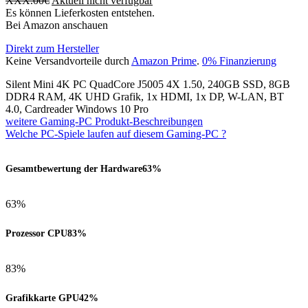
XXX.00
€
Aktuell nicht verfügbar
Es können Lieferkosten entstehen.
Bei Amazon anschauen
Direkt zum Hersteller
Keine Versandvorteile durch
Amazon Prime
.
0% Finanzierung
Silent Mini 4K PC QuadCore J5005 4X 1.50, 240GB SSD, 8GB
DDR4 RAM, 4K UHD Grafik, 1x HDMI, 1x DP, W-LAN, BT
4.0, Cardreader Windows 10 Pro
weitere Gaming-PC Produkt-Beschreibungen
Welche PC-Spiele laufen auf diesem Gaming-PC ?
Gesamtbewertung der Hardware
63%
63%
Prozessor CPU
83%
83%
Grafikkarte GPU
42%