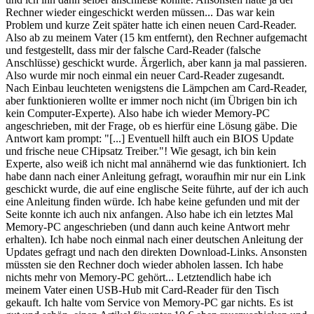
Rechner wieder eingeschickt werden müssen... Das war kein
Problem und kurze Zeit später hatte ich einen neuen Card-Reader.
Also ab zu meinem Vater (15 km entfernt), den Rechner aufgemacht
und festgestellt, dass mir der falsche Card-Reader (falsche
Anschlüsse) geschickt wurde. Ärgerlich, aber kann ja mal passieren.
Also wurde mir noch einmal ein neuer Card-Reader zugesandt.
Nach Einbau leuchteten wenigstens die Lämpchen am Card-Reader,
aber funktionieren wollte er immer noch nicht (im Übrigen bin ich
kein Computer-Experte). Also habe ich wieder Memory-PC
angeschrieben, mit der Frage, ob es hierfür eine Lösung gäbe. Die
Antwort kam prompt: "[...] Eventuell hilft auch ein BIOS Update
und frische neue CHipsatz Treiber."! Wie gesagt, ich bin kein
Experte, also weiß ich nicht mal annähernd wie das funktioniert. Ich
habe dann nach einer Anleitung gefragt, woraufhin mir nur ein Link
geschickt wurde, die auf eine englische Seite führte, auf der ich auch
eine Anleitung finden würde. Ich habe keine gefunden und mit der
Seite konnte ich auch nix anfangen. Also habe ich ein letztes Mal
Memory-PC angeschrieben (und dann auch keine Antwort mehr
erhalten). Ich habe noch einmal nach einer deutschen Anleitung der
Updates gefragt und nach den direkten Download-Links. Ansonsten
müssten sie den Rechner doch wieder abholen lassen. Ich habe
nichts mehr von Memory-PC gehört... Letztendlich habe ich
meinem Vater einen USB-Hub mit Card-Reader für den Tisch
gekauft. Ich halte vom Service von Memory-PC gar nichts. Es ist