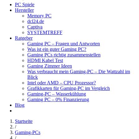
PC Spiele
Hersteller
Memory PC
dcl24.de
Captiva
SYSTEMTREFF
Ratgeber
Gaming PC – Fragen und Antworten
Was ist ein guter Gaming PC?
Gaming PCs richtig zusammenstellen
HDMI Kabel Test
Gaming Zimmer Ideen
Was verbraucht mein Gaming-PC – Die Wattzahl im
Blick
Intel oder AMD – CPU Prozessor?
Grafikkarten für Gaming-PC im Vergleich
Gaming-PC – Wasserkühlung
Gaming PC – 0% Finanzierung
Blog
Startseite
/
Gaming-PCs
/