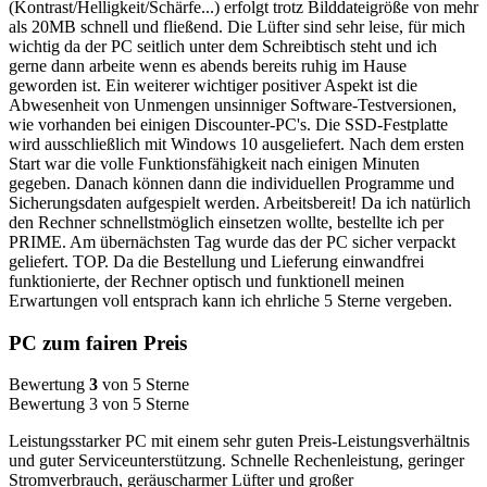
(Kontrast/Helligkeit/Schärfe...) erfolgt trotz Bilddateigröße von mehr
als 20MB schnell und fließend. Die Lüfter sind sehr leise, für mich
wichtig da der PC seitlich unter dem Schreibtisch steht und ich
gerne dann arbeite wenn es abends bereits ruhig im Hause
geworden ist. Ein weiterer wichtiger positiver Aspekt ist die
Abwesenheit von Unmengen unsinniger Software-Testversionen,
wie vorhanden bei einigen Discounter-PC's. Die SSD-Festplatte
wird ausschließlich mit Windows 10 ausgeliefert. Nach dem ersten
Start war die volle Funktionsfähigkeit nach einigen Minuten
gegeben. Danach können dann die individuellen Programme und
Sicherungsdaten aufgespielt werden. Arbeitsbereit! Da ich natürlich
den Rechner schnellstmöglich einsetzen wollte, bestellte ich per
PRIME. Am übernächsten Tag wurde das der PC sicher verpackt
geliefert. TOP. Da die Bestellung und Lieferung einwandfrei
funktionierte, der Rechner optisch und funktionell meinen
Erwartungen voll entsprach kann ich ehrliche 5 Sterne vergeben.
PC zum fairen Preis
Bewertung
3
von 5 Sterne
Bewertung 3 von 5 Sterne
Leistungsstarker PC mit einem sehr guten Preis-Leistungsverhältnis
und guter Serviceunterstützung. Schnelle Rechenleistung, geringer
Stromverbrauch, geräuscharmer Lüfter und großer