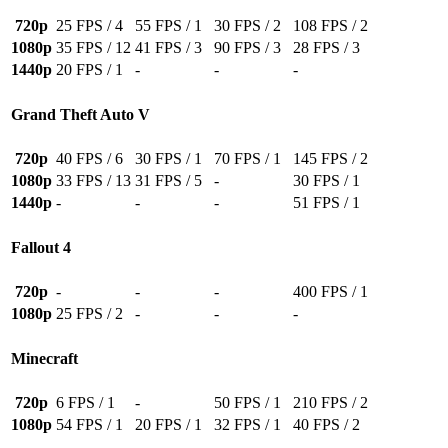
720p
25 FPS / 4
55 FPS / 1
30 FPS / 2
108 FPS / 2
1080p
35 FPS / 12
41 FPS / 3
90 FPS / 3
28 FPS / 3
1440p
20 FPS / 1
-
-
-
Grand Theft Auto V
720p
40 FPS / 6
30 FPS / 1
70 FPS / 1
145 FPS / 2
1080p
33 FPS / 13
31 FPS / 5
-
30 FPS / 1
1440p
-
-
-
51 FPS / 1
Fallout 4
720p
-
-
-
400 FPS / 1
1080p
25 FPS / 2
-
-
-
Minecraft
720p
6 FPS / 1
-
50 FPS / 1
210 FPS / 2
1080p
54 FPS / 1
20 FPS / 1
32 FPS / 1
40 FPS / 2