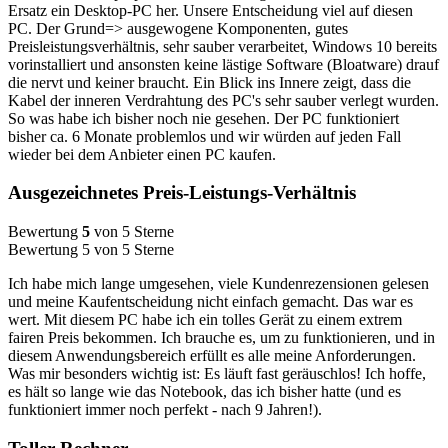
Ersatz ein Desktop-PC her. Unsere Entscheidung viel auf diesen
PC. Der Grund=> ausgewogene Komponenten, gutes
Preisleistungsverhältnis, sehr sauber verarbeitet, Windows 10 bereits
vorinstalliert und ansonsten keine lästige Software (Bloatware) drauf
die nervt und keiner braucht. Ein Blick ins Innere zeigt, dass die
Kabel der inneren Verdrahtung des PC's sehr sauber verlegt wurden.
So was habe ich bisher noch nie gesehen. Der PC funktioniert
bisher ca. 6 Monate problemlos und wir würden auf jeden Fall
wieder bei dem Anbieter einen PC kaufen.
Ausgezeichnetes Preis-Leistungs-Verhältnis
Bewertung
5
von 5 Sterne
Bewertung 5 von 5 Sterne
Ich habe mich lange umgesehen, viele Kundenrezensionen gelesen
und meine Kaufentscheidung nicht einfach gemacht. Das war es
wert. Mit diesem PC habe ich ein tolles Gerät zu einem extrem
fairen Preis bekommen. Ich brauche es, um zu funktionieren, und in
diesem Anwendungsbereich erfüllt es alle meine Anforderungen.
Was mir besonders wichtig ist: Es läuft fast geräuschlos! Ich hoffe,
es hält so lange wie das Notebook, das ich bisher hatte (und es
funktioniert immer noch perfekt - nach 9 Jahren!).