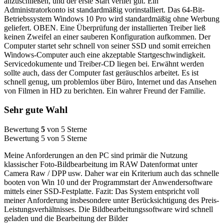
anzuschließen, und der erste Start verlief gut. Ein
Administratorkonto ist standardmäßig vorinstalliert. Das 64-Bit-
Betriebssystem Windows 10 Pro wird standardmäßig ohne Werbung
geliefert. OBEN. Eine Überprüfung der installierten Treiber ließ
keinen Zweifel an einer sauberen Konfiguration aufkommen. Der
Computer startet sehr schnell von seiner SSD und somit erreichen
Windows-Computer auch eine akzeptable Startgeschwindigkeit.
Servicedokumente und Treiber-CD liegen bei. Erwähnt werden
sollte auch, dass der Computer fast geräuschlos arbeitet. Es ist
schnell genug, um problemlos über Büro, Internet und das Ansehen
von Filmen in HD zu berichten. Ein wahrer Freund der Familie.
Sehr gute Wahl
Bewertung
5
von 5 Sterne
Bewertung 5 von 5 Sterne
Meine Anforderungen an den PC sind primär die Nutzung
klassischer Foto-Bildbearbeitung im RAW Datenformat unter
Camera Raw / DPP usw. Daher war ein Kriterium auch das schnelle
booten von Win 10 und der Programmstart der Anwendersoftware
mittels einer SSD-Festplatte. Fazit: Das System entspricht voll
meiner Anforderung insbesondere unter Berücksichtigung des Preis-
Leistungsverhältnisses. Die Bildbearbeitungssoftware wird schnell
geladen und die Bearbeitung der Bilder