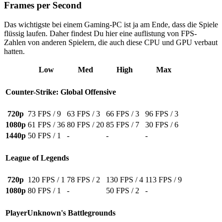
Frames per Second
Das wichtigste bei einem Gaming-PC ist ja am Ende, dass die Spiele
flüssig laufen. Daher findest Du hier eine auflistung von FPS-
Zahlen von anderen Spielern, die auch diese CPU und GPU verbaut
hatten.
Low
Med
High
Max
Counter-Strike: Global Offensive
720p
73 FPS / 9
63 FPS / 3
66 FPS / 3
96 FPS / 3
1080p
61 FPS / 36
80 FPS / 20
85 FPS / 7
30 FPS / 6
1440p
50 FPS / 1
-
-
-
League of Legends
720p
120 FPS / 1
78 FPS / 2
130 FPS / 4
113 FPS / 9
1080p
80 FPS / 1
-
50 FPS / 2
-
PlayerUnknown's Battlegrounds