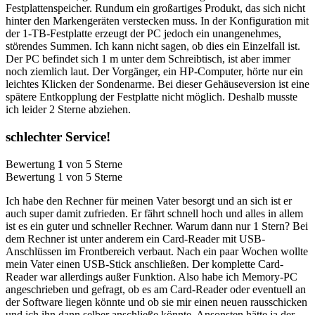
Festplattenspeicher. Rundum ein großartiges Produkt, das sich nicht
hinter den Markengeräten verstecken muss. In der Konfiguration mit
der 1-TB-Festplatte erzeugt der PC jedoch ein unangenehmes,
störendes Summen. Ich kann nicht sagen, ob dies ein Einzelfall ist.
Der PC befindet sich 1 m unter dem Schreibtisch, ist aber immer
noch ziemlich laut. Der Vorgänger, ein HP-Computer, hörte nur ein
leichtes Klicken der Sondenarme. Bei dieser Gehäuseversion ist eine
spätere Entkopplung der Festplatte nicht möglich. Deshalb musste
ich leider 2 Sterne abziehen.
schlechter Service!
Bewertung
1
von 5 Sterne
Bewertung 1 von 5 Sterne
Ich habe den Rechner für meinen Vater besorgt und an sich ist er
auch super damit zufrieden. Er fährt schnell hoch und alles in allem
ist es ein guter und schneller Rechner. Warum dann nur 1 Stern? Bei
dem Rechner ist unter anderem ein Card-Reader mit USB-
Anschlüssen im Frontbereich verbaut. Nach ein paar Wochen wollte
mein Vater einen USB-Stick anschließen. Der komplette Card-
Reader war allerdings außer Funktion. Also habe ich Memory-PC
angeschrieben und gefragt, ob es am Card-Reader oder eventuell an
der Software liegen könnte und ob sie mir einen neuen rausschicken
und ich ihn dann selber anschließe könnte. Ansonsten hätte ja der