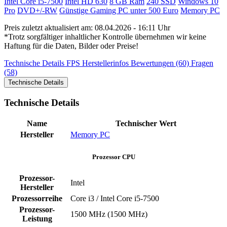
Intel Core i5-7500
Intel HD 630
8 GB Ram
240 SSD
Windows 10
Pro
DVD+/-RW
Günstige Gaming PC unter 500 Euro
Memory PC
Preis zuletzt aktualisiert am: 08.04.2026 - 16:11 Uhr
*Trotz sorgfältiger inhaltlicher Kontrolle übernehmen wir keine
Haftung für die Daten, Bilder oder Preise!
Technische Details
FPS
Herstellerinfos
Bewertungen (60)
Fragen
(58)
Technische Details
Technische Details
Name
Technischer Wert
Hersteller
Memory PC
Prozessor CPU
Prozessor-
Intel
Hersteller
Prozessorreihe
Core i3 / Intel Core i5-7500
Prozessor-
1500 MHz (1500 MHz)
Leistung