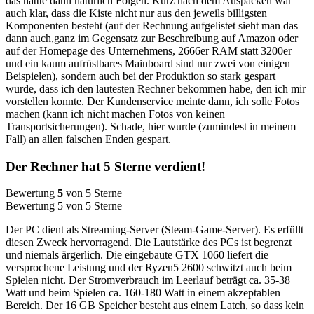
das hattte dann natürlich Folgen. Kurz nach dem Auspacken war
auch klar, dass die Kiste nicht nur aus den jeweils billigsten
Komponenten besteht (auf der Rechnung aufgelistet sieht man das
dann auch,ganz im Gegensatz zur Beschreibung auf Amazon oder
auf der Homepage des Unternehmens, 2666er RAM statt 3200er
und ein kaum aufrüstbares Mainboard sind nur zwei von einigen
Beispielen), sondern auch bei der Produktion so stark gespart
wurde, dass ich den lautesten Rechner bekommen habe, den ich mir
vorstellen konnte. Der Kundenservice meinte dann, ich solle Fotos
machen (kann ich nicht machen Fotos von keinen
Transportsicherungen). Schade, hier wurde (zumindest in meinem
Fall) an allen falschen Enden gespart.
Der Rechner hat 5 Sterne verdient!
Bewertung
5
von 5 Sterne
Bewertung 5 von 5 Sterne
Der PC dient als Streaming-Server (Steam-Game-Server). Es erfüllt
diesen Zweck hervorragend. Die Lautstärke des PCs ist begrenzt
und niemals ärgerlich. Die eingebaute GTX 1060 liefert die
versprochene Leistung und der Ryzen5 2600 schwitzt auch beim
Spielen nicht. Der Stromverbrauch im Leerlauf beträgt ca. 35-38
Watt und beim Spielen ca. 160-180 Watt in einem akzeptablen
Bereich. Der 16 GB Speicher besteht aus einem Latch, so dass kein