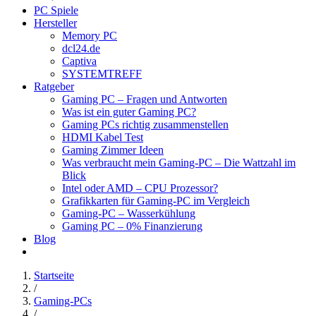
PC Spiele
Hersteller
Memory PC
dcl24.de
Captiva
SYSTEMTREFF
Ratgeber
Gaming PC – Fragen und Antworten
Was ist ein guter Gaming PC?
Gaming PCs richtig zusammenstellen
HDMI Kabel Test
Gaming Zimmer Ideen
Was verbraucht mein Gaming-PC – Die Wattzahl im
Blick
Intel oder AMD – CPU Prozessor?
Grafikkarten für Gaming-PC im Vergleich
Gaming-PC – Wasserkühlung
Gaming PC – 0% Finanzierung
Blog
Startseite
/
Gaming-PCs
/