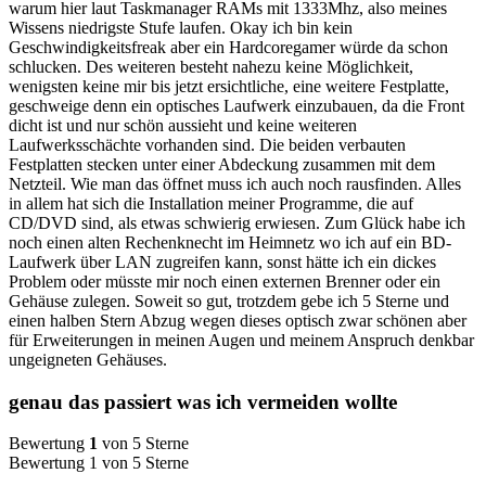
warum hier laut Taskmanager RAMs mit 1333Mhz, also meines
Wissens niedrigste Stufe laufen. Okay ich bin kein
Geschwindigkeitsfreak aber ein Hardcoregamer würde da schon
schlucken. Des weiteren besteht nahezu keine Möglichkeit,
wenigsten keine mir bis jetzt ersichtliche, eine weitere Festplatte,
geschweige denn ein optisches Laufwerk einzubauen, da die Front
dicht ist und nur schön aussieht und keine weiteren
Laufwerksschächte vorhanden sind. Die beiden verbauten
Festplatten stecken unter einer Abdeckung zusammen mit dem
Netzteil. Wie man das öffnet muss ich auch noch rausfinden. Alles
in allem hat sich die Installation meiner Programme, die auf
CD/DVD sind, als etwas schwierig erwiesen. Zum Glück habe ich
noch einen alten Rechenknecht im Heimnetz wo ich auf ein BD-
Laufwerk über LAN zugreifen kann, sonst hätte ich ein dickes
Problem oder müsste mir noch einen externen Brenner oder ein
Gehäuse zulegen. Soweit so gut, trotzdem gebe ich 5 Sterne und
einen halben Stern Abzug wegen dieses optisch zwar schönen aber
für Erweiterungen in meinen Augen und meinem Anspruch denkbar
ungeigneten Gehäuses.
genau das passiert was ich vermeiden wollte
Bewertung
1
von 5 Sterne
Bewertung 1 von 5 Sterne