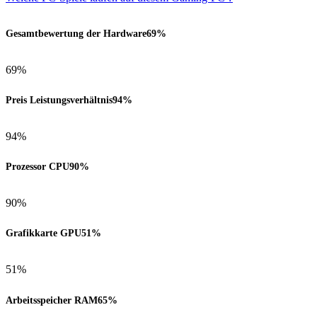
Gesamtbewertung der Hardware
69%
69%
Preis Leistungsverhältnis
94%
94%
Prozessor CPU
90%
90%
Grafikkarte GPU
51%
51%
Arbeitsspeicher RAM
65%