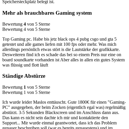
Speichersteckplatz belegt ist.
Mehr als brauchbares Gaming system
Bewertung
4
von 5 Sterne
Bewertung 4 von 5 Sterne
Top Gaming pc. Habe bis jetz black ops 4 pubg csgo und gta 5
getestet und alle games liefen mit 100 fps oder mehr. Was mich
allerdings persönlich etwas stört is die Lautstärke der grafikkarte.
Desweiteren find ich es schade das bei so einem Preis nur eine on
board soundkarte vorhanden ist Aber alles in allen ein gutes System
was flüssig und flott läuft
Ständige Abstürze
Bewertung
1
von 5 Sterne
Bewertung 1 von 5 Sterne
Ich wurde leider Maslos enttäuscht. Gute 1800€ für einen "Gaming-
PC" ausgegeben, der beim Zocken (eigentlich egal was) regelmäßig
abstürzt. 3-5 Sekunden Blackscreen und im Anschluss dann aus.
Das kann es nicht sein dachte ich mir und kontaktierte den
Support... Mir wurde einmal geantwortet, dass ich das Problem
genauer beschreiben soll (war es bereits genauestens) und im