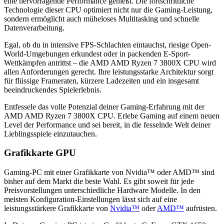
eine hervorragende Performance genießt. Die fortschrittliche
Technologie dieser CPU optimiert nicht nur die Gaming-Leistung,
sondern ermöglicht auch müheloses Multitasking und schnelle
Datenverarbeitung.
Egal, ob du in intensive FPS-Schlachten eintauchst, riesige Open-
World-Umgebungen erkundest oder in packenden E-Sport-
Wettkämpfen antrittst – die ‎AMD AMD Ryzen 7 3800X CPU wird
allen Anforderungen gerecht. Ihre leistungsstarke Architektur sorgt
für flüssige Frameraten, kürzere Ladezeiten und ein insgesamt
beeindruckendes Spielerlebnis.
Entfessele das volle Potenzial deiner Gaming-Erfahrung mit der
‎AMD AMD Ryzen 7 3800X CPU. Erlebe Gaming auf einem neuen
Level der Performance und sei bereit, in die fesselnde Welt deiner
Lieblingsspiele einzutauchen.
Grafikkarte GPU
Gaming-PC mit einer Grafikkarte von Nvidia™ oder AMD™ sind
bisher auf dem Markt die beste Wahl. Es gibt soweit für jede
Preisvorstellungen unterschiedliche Hardware Modelle. In den
meisten Konfiguration-Einstellungen lässt sich auf eine
leistungsstärkere Grafikkarte von
Nvidia™
oder
AMD™
aufrüsten.