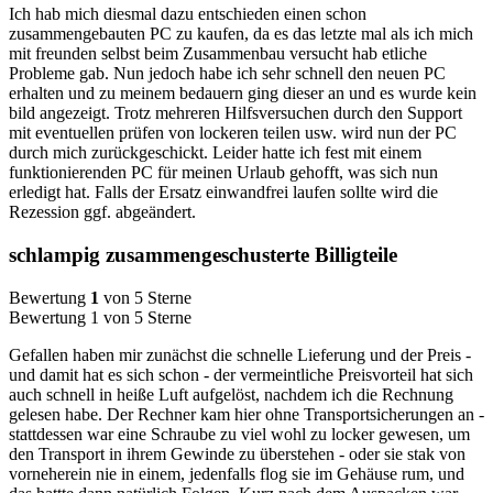
Ich hab mich diesmal dazu entschieden einen schon
zusammengebauten PC zu kaufen, da es das letzte mal als ich mich
mit freunden selbst beim Zusammenbau versucht hab etliche
Probleme gab. Nun jedoch habe ich sehr schnell den neuen PC
erhalten und zu meinem bedauern ging dieser an und es wurde kein
bild angezeigt. Trotz mehreren Hilfsversuchen durch den Support
mit eventuellen prüfen von lockeren teilen usw. wird nun der PC
durch mich zurückgeschickt. Leider hatte ich fest mit einem
funktionierenden PC für meinen Urlaub gehofft, was sich nun
erledigt hat. Falls der Ersatz einwandfrei laufen sollte wird die
Rezession ggf. abgeändert.
schlampig zusammengeschusterte Billigteile
Bewertung
1
von 5 Sterne
Bewertung 1 von 5 Sterne
Gefallen haben mir zunächst die schnelle Lieferung und der Preis -
und damit hat es sich schon - der vermeintliche Preisvorteil hat sich
auch schnell in heiße Luft aufgelöst, nachdem ich die Rechnung
gelesen habe. Der Rechner kam hier ohne Transportsicherungen an -
stattdessen war eine Schraube zu viel wohl zu locker gewesen, um
den Transport in ihrem Gewinde zu überstehen - oder sie stak von
vorneherein nie in einem, jedenfalls flog sie im Gehäuse rum, und