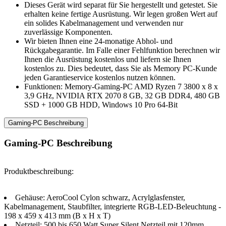
Dieses Gerät wird separat für Sie hergestellt und getestet. Sie
erhalten keine fertige Ausrüstung. Wir legen großen Wert auf
ein solides Kabelmanagement und verwenden nur
zuverlässige Komponenten.
Wir bieten Ihnen eine 24-monatige Abhol- und
Rückgabegarantie. Im Falle einer Fehlfunktion berechnen wir
Ihnen die Ausrüstung kostenlos und liefern sie Ihnen
kostenlos zu. Dies bedeutet, dass Sie als Memory PC-Kunde
jeden Garantieservice kostenlos nutzen können.
Funktionen: Memory-Gaming-PC AMD Ryzen 7 3800 x 8 x
3,9 GHz, NVIDIA RTX 2070 8 GB, 32 GB DDR4, 480 GB
SSD + 1000 GB HDD, Windows 10 Pro 64-Bit
Gaming-PC Beschreibung
Gaming-PC Beschreibung
Produktbeschreibung:
Gehäuse: AeroCool Cylon schwarz, Acrylglasfenster,
Kabelmanagement, Staubfilter, integrierte RGB-LED-Beleuchtung -
198 x 459 x 413 mm (B x H x T)
Netzteil: 500 bis 650 Watt Super Silent Netzteil mit 120mm