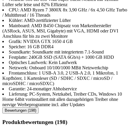
Lüfter sehr leise und 82% Effizienz
CPU: AMD Ryzen 7 3800X 8x 3,90 GHz / 6x 4,50 GHz Turbo
/ Multithread / 16 Threads
Kühler: AMD-zertifizierter Lüfter
Mainboard: AMD B450 Chipsatz von Markenhersteller
(ASRock, ASUS, MSI, Gigabyte) mit VGA, HDMI oder DVI
Anschluss für bis zu zwei Monitore
Grafik: NVIDIA GTX 1650 4 GB
Speicher: 16 GB DDR4
Soundkarte: Soundkarte mit integriertem 7.1-Sound
Festplatte: 240GB SSD (SATA 6Gb/​s) + 1000 GB HDD
Optisches Laufwerk: Kein Laufwerk
Netzwerk: Onboard 10/100/1000 MBit Netzwerkchip
Frontanschluss: 1 USB-A 3.0, 2 USB-A 2.0, 1 Mikrofon, 1
Kopfhörer, 1 Kartenleser (SD / SDHC / SDXC / microSD /
microSDHC / microSDXC)
Garantie: 24-monatiger Abholservice
Lieferung: PC-System, Netzkabel, Treiber CDs, Windows 10
Home 64bit vorinstalliert mit allen dazugehörigen Treiber ohne
nervige Werbeprogramme incl. aller Updates
Bewertungen (198)
Produktbewertungen (198)