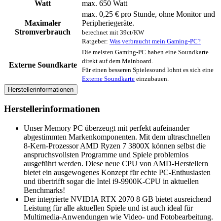
Watt
max. 650 Watt
max. 0,25 € pro Stunde, ohne Monitor und
Maximaler
Peripheriegeräte.
Stromverbrauch
berechnet mit 39ct/KW
Ratgeber:
Was verbraucht mein Gaming-PC?
Die meisten Gaming-PC haben eine Soundkarte
direkt auf dem Mainboard.
Externe Soundkarte
Für einen besseren Spielesound lohnt es sich eine
Externe Soundkarte
einzubauen.
Herstellerinformationen
Herstellerinformationen
Unser Memory PC überzeugt mit perfekt aufeinander
abgestimmten Markenkomponenten. Mit dem ultraschnellen
8-Kern-Prozessor AMD Ryzen 7 3800X können selbst die
anspruchsvollsten Programme und Spiele problemlos
ausgeführt werden. Diese neue CPU von AMD-Herstellern
bietet ein ausgewogenes Konzept für echte PC-Enthusiasten
und übertrifft sogar die Intel i9-9900K-CPU in aktuellen
Benchmarks!
Der integrierte NVIDIA RTX 2070 8 GB bietet ausreichend
Leistung für alle aktuellen Spiele und ist auch ideal für
Multimedia-Anwendungen wie Video- und Fotobearbeitung.